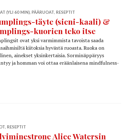
AT (YLI 60 MIN)
,
PÄÄRUOAT
,
RESEPTIT
mplings-täyte (sieni-kaali) &
mplings-kuorien teko itse
lingsit ovat yksi varmimmista tavoista saada
saihmisiltä kiitoksia hyvästä ruoasta. Ruoka on
linen, ainekset yksinkertaisia. Sorminäppäryys
äntyy ja homman voi ottaa eräänlaisena mindfulness-
plings-täyte (sieni-kaali) & dumplings-kuorien teko itse
TOT
,
RESEPTIT
lviminestrone Alice Watersin