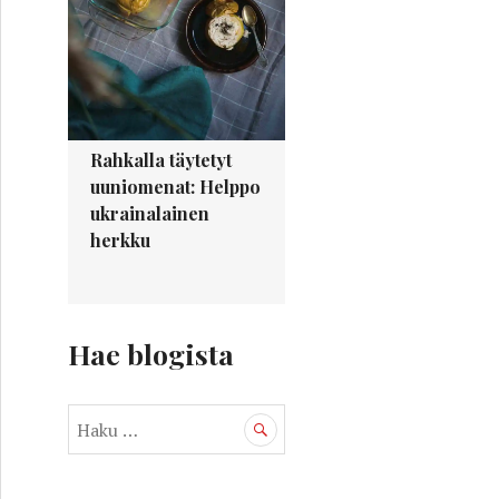
 Watersin tyyliin
Rahkalla täytetyt
uuniomenat: Helppo
ukrainalainen
herkku
Hae blogista
H
a
”Jokainen ajatteli vain itseään”
k
u