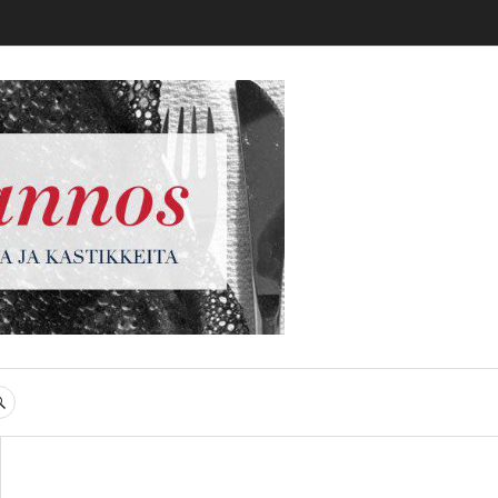
gi
SEARCH