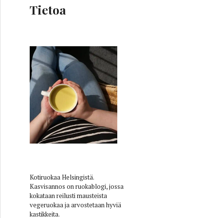
Tietoa
een tyyliin
Kotiruokaa Helsingistä.
Kasvisannos on ruokablogi, jossa
kokataan reilusti mausteista
vegeruokaa ja arvostetaan hyviä
kastikkeita.