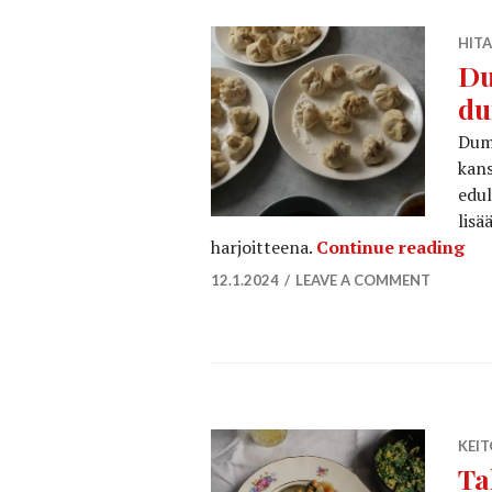
HITA
Du
du
Dump
kans
edul
lisä
Dum
harjoitteena.
Continue reading
12.1.2024
LEAVE A COMMENT
KEI
Ta