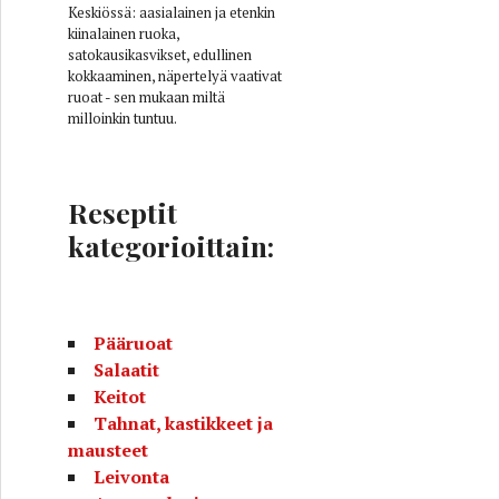
Keskiössä: aasialainen ja etenkin
kiinalainen ruoka,
satokausikasvikset, edullinen
kokkaaminen, näpertelyä vaativat
ruoat - sen mukaan miltä
milloinkin tuntuu.
Reseptit
kategorioittain:
Pääruoat
Salaatit
Keitot
Tahnat, kastikkeet ja
mausteet
Leivonta