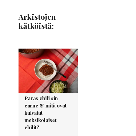
s
t
Arkistojen
i
o
kätköistä:
s
o
i
t
e
Paras chili sin
carne & mitä ovat
kuivatut
meksikolaiset
chilit?