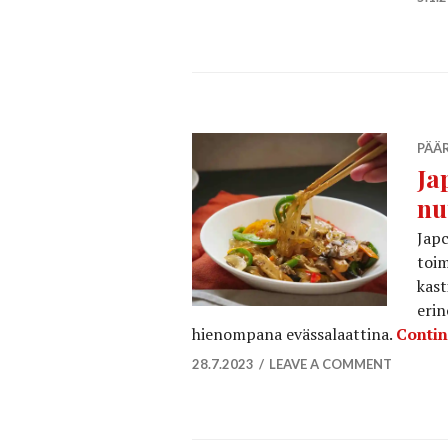
PÄÄ
Ja
nu
Japc
toim
kast
erin
hienompana evässalaattina.
Contin
28.7.2023
LEAVE A COMMENT