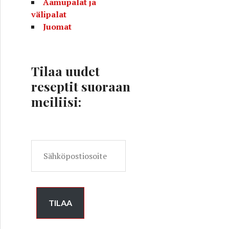
Aamupalat ja
välipalat
Juomat
tä
Tilaa uudet
reseptit suoraan
meiliisi:
S
ä
h
k
ö
TILAA
p
o