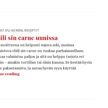
AT (YLI 60 MIN)
,
RESEPTIT
ili sin carne uunissa
tavoitteena on helposti sujuva arki, uunissa
istuva chili sin carne on ruokaa parhaimmillaan.
aa valmistuu paljon ja sitä on helppo tarjota eri
in – ainakin tortillan tai riisin kanssa. Se kestää hyvin
 pakastamista. Ja antaa hyvän syyn käyttää
Chili sin carne uunissa
ue reading