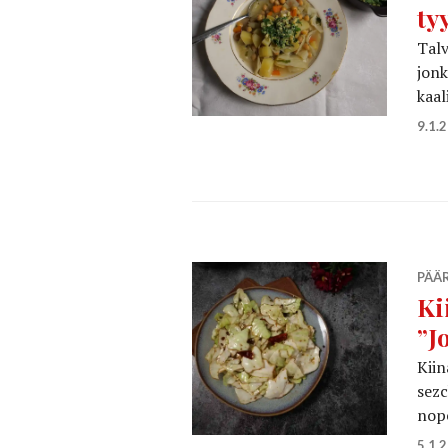
ty
Talv
jonk
kaal
9.1.
PÄÄ
Ki
”J
Kiin
sezc
nop
5.1.