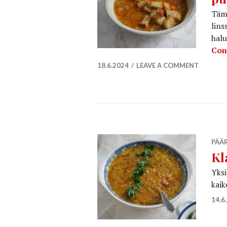
Tämä
lins
halu
Con
18.6.2024
LEAVE A COMMENT
PÄÄ
Kl
Yksi
kaik
14.6