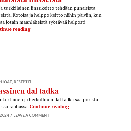
 turkkilainen linssikeitto tehdään punaisista
seistä. Kotoisa ja helppo keitto niihin päiviin, kun
aa jotain maanläheistä syötävää helposti.
Turkkilainen linssikeitto punaisista linsseis
tinue reading
RUOAT
,
RESEPTIT
assinen dal tadka
nkertainen ja herkullinen dal tadka saa porista
Klassinen dal tadka
essa rauhassa.
Continue reading
.2024
LEAVE A COMMENT