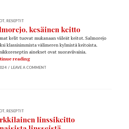
TOT
,
RESEPTIT
lmorejo, kesäinen keitto
at kelit tuovat mukanaan viileät keitot. Salmorejo
ksi klassisimmista välimeren kylmistä keitoista.
sikkoreseptin ainekset ovat suoraviivaisia.
Salmorejo, kesäinen keitto
tinue reading
2024
LEAVE A COMMENT
TOT
,
RESEPTIT
rkkilainen linssikeitto
naisista linsseistä