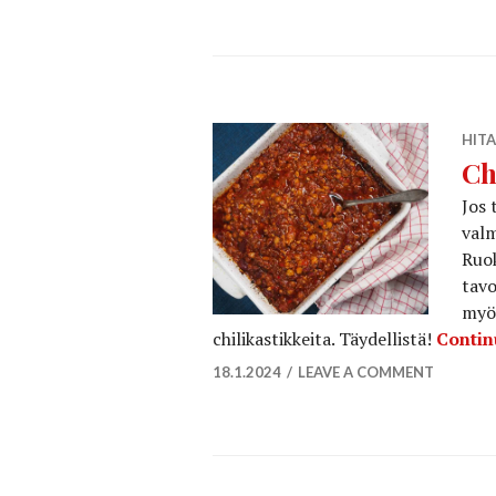
HITA
Ch
Jos 
valm
Ruok
tavo
myös
chilikastikkeita. Täydellistä!
Contin
18.1.2024
LEAVE A COMMENT