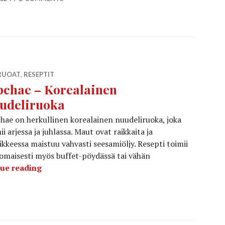
RUOAT
,
RESEPTIT
pchae – Korealainen
udeliruoka
hae on herkullinen korealainen nuudeliruoka, joka
ii arjessa ja juhlassa. Maut ovat raikkaita ja
ikkeessa maistuu vahvasti seesamiöljy. Resepti toimii
omaisesti myös buffet-pöydässä tai vähän
Japchae – Korealainen nuudeliruoka
ue reading