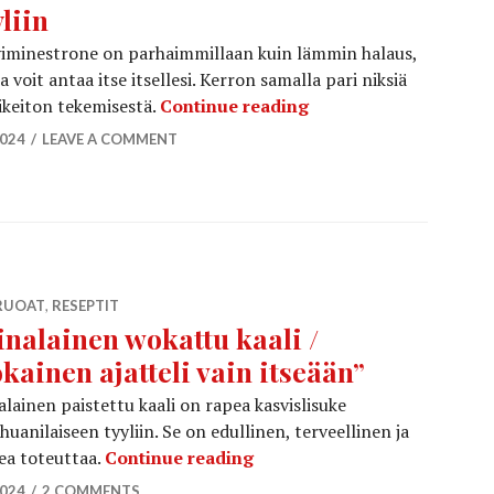
yliin
iminestrone on parhaimmillaan kuin lämmin halaus,
a voit antaa itse itsellesi. Kerron samalla pari niksiä
Talviminestrone Alice
ikeiton tekemisestä.
Continue reading
2024
LEAVE A COMMENT
RUOAT
,
RESEPTIT
inalainen wokattu kaali /
okainen ajatteli vain itseään”
alainen paistettu kaali on rapea kasvislisuke
huanilaiseen tyyliin. Se on edullinen, terveellinen ja
Kiinalainen wokattu kaali / 
ea toteuttaa.
Continue reading
2024
2 COMMENTS