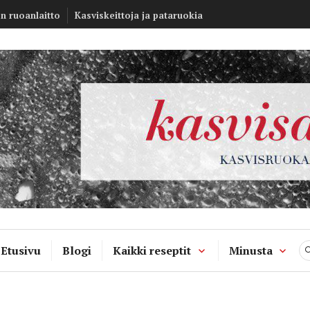
Kasvisannos –
en ruoanlaitto
Kasviskeittoja ja pataruokia
kasvisruokablo
Etusivu
Blogi
Kaikki reseptit
Minusta