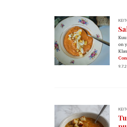
KEI
Sa
Kuum
on y
Klas
Con
9.7.
KEI
Tu
pu