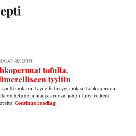
septi
RUOAT
,
RESEPTIT
hkoperunat tofulla,
limerelliseen tyyliin
 peltiruoka on täydellistä syysruokaa! Lohkoperunat
lla on helppo ja maukas ruoka, johon tulee reilusti
Lohkoperunat tofulla, välimerellis
steita.
Continue reading