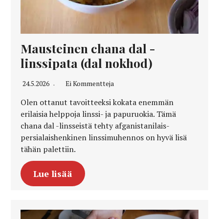
Mausteinen chana dal -
linssipata (dal nokhod)
24.5.2026
Ei Kommentteja
Olen ottanut tavoitteeksi kokata enemmän
erilaisia helppoja linssi- ja papuruokia. Tämä
chana dal -linsseistä tehty afganistanilais-
persialaishenkinen linssimuhennos on hyvä lisä
tähän palettiin.
Lue lisää