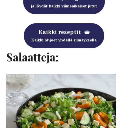
ja löydät kaikki viimeaikaiset jutut
Kaikki reseptit
Kaikki ohjeet yhdellä silmäyksellä
Salaatteja: