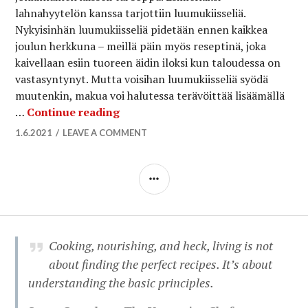
lahnahyytelön kanssa tarjottiin luumukiisseliä.
Nykyisinhän luumukiisseliä pidetään ennen kaikkea
joulun herkkuna – meillä päin myös reseptinä, joka
kaivellaan esiin tuoreen äidin iloksi kun taloudessa on
vastasyntynyt. Mutta voisihan luumukiisseliä syödä
muutenkin, makua voi halutessa terävöittää lisäämällä
Luumukiisseli 1920-luvun tunnelm
…
Continue reading
1.6.2021
LEAVE A COMMENT
SIDEBAR
Cooking, nourishing, and heck, living is not
about finding the perfect recipes. It’s about
understanding the basic principles.