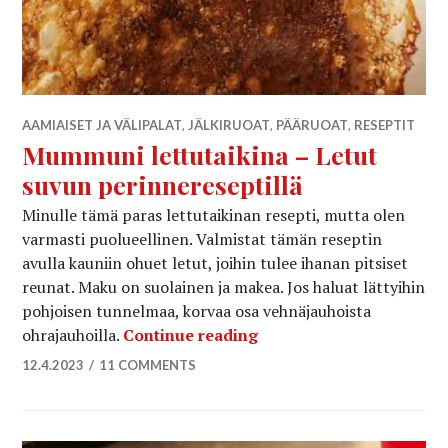
AAMIAISET JA VÄLIPALAT
,
JÄLKIRUOAT
,
PÄÄRUOAT
,
RESEPTIT
Mummuni lettutaikina – Letut
suvun perinnereseptillä
Minulle tämä paras lettutaikinan resepti, mutta olen
varmasti puolueellinen. Valmistat tämän reseptin
avulla kauniin ohuet letut, joihin tulee ihanan pitsiset
reunat. Maku on suolainen ja makea. Jos haluat lättyihin
pohjoisen tunnelmaa, korvaa osa vehnäjauhoista
Mummuni lettutaikina – 
ohrajauhoilla.
Continue reading
12.4.2023
11 COMMENTS