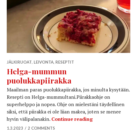
JÄLKIRUOAT
,
LEIVONTA
,
RESEPTIT
Helga-mummun
puolukkapiirakka
Maailman paras puolukkapiirakka, jos minulta kysytään.
Resepti on Helga-mummultani.Piirakkaohje on
superhelppo ja nopea. Ohje on mielestäni täydellinen
siksi, että piirakka ei ole liian makea, joten se menee
Helga-mummun pu
hyvin välipalanakin.
Continue reading
1.3.2023
2 COMMENTS