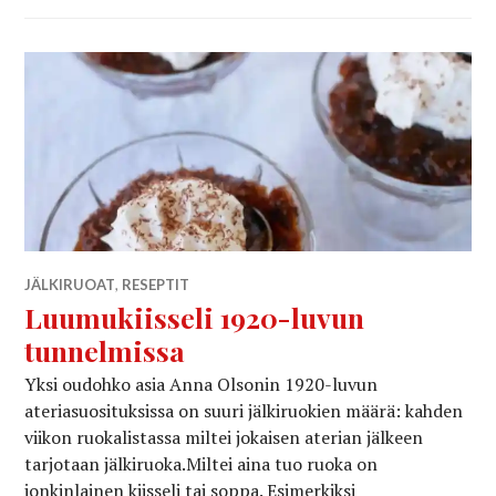
JÄLKIRUOAT
,
RESEPTIT
Luumukiisseli 1920-luvun
tunnelmissa
Yksi oudohko asia Anna Olsonin 1920-luvun
ateriasuosituksissa on suuri jälkiruokien määrä: kahden
viikon ruokalistassa miltei jokaisen aterian jälkeen
tarjotaan jälkiruoka.Miltei aina tuo ruoka on
jonkinlainen kiisseli tai soppa. Esimerkiksi