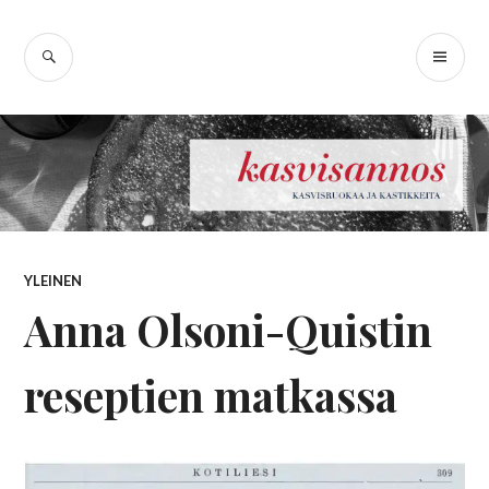
Skip
Kasvisannos –
to
SEARCH
PR
content
kasvisruokablogi
ME
YLEINEN
Anna Olsoni-Quistin
reseptien matkassa