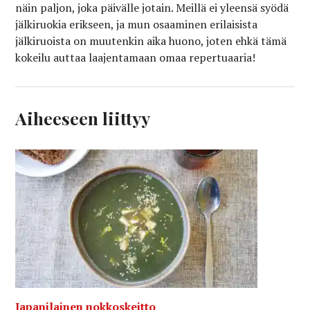
näin paljon, joka päivälle jotain. Meillä ei yleensä syödä
jälkiruokia erikseen, ja mun osaaminen erilaisista
jälkiruoista on muutenkin aika huono, joten ehkä tämä
kokeilu auttaa laajentamaan omaa repertuaaria!
Aiheeseen liittyy
Japanilainen nokkoskeitto