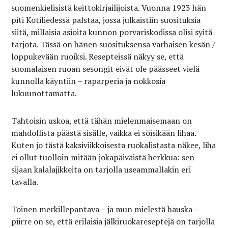
suomenkielisistä keittokirjailijoista. Vuonna 1923 hän
piti Kotiliedessä palstaa, jossa julkaistiin suosituksia
siitä, millaisia asioita kunnon porvariskodissa olisi syitä
tarjota. Tässä on hänen suosituksensa varhaisen kesän /
loppukevään ruoiksi. Resepteissä näkyy se, että
suomalaisen ruoan sesongit eivät ole päässeet vielä
kunnolla käyntiin – raparperia ja nokkosia
lukuunottamatta.
Tahtoisin uskoa, että tähän mielenmaisemaan on
mahdollista päästä sisälle, vaikka ei söisikään lihaa.
Kuten jo tästä kaksiviikkoisesta ruokalistasta näkee, liha
ei ollut tuolloin mitään jokapäiväistä herkkua: sen
sijaan kalalajikkeita on tarjolla useammallakin eri
tavalla.
Toinen merkillepantava – ja mun mielestä hauska –
piirre on se, että erilaisia jälkiruokareseptejä on tarjolla