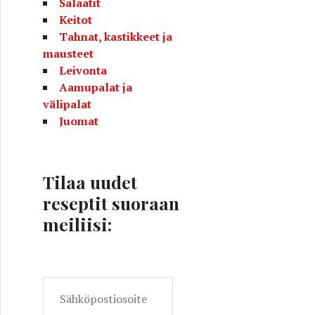
Salaatit
Keitot
Tahnat, kastikkeet ja
mausteet
Leivonta
Aamupalat ja
välipalat
Juomat
Tilaa uudet
reseptit suoraan
meiliisi:
S
ä