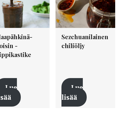
aapähkinä-
Sezchuanilainen
oisin -
chiliöljy
ippikastike
Lue
Lue
isää
lisää