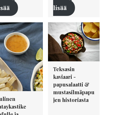
isää
lisää
Teksasin
kaviaari -
papusalaatti &
mustasilmäpapu
ulinen
jen historiasta
ataykastike
ofulle ja