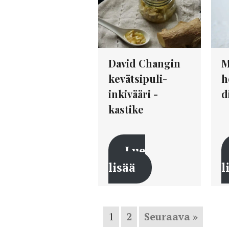
David Changin
M
kevätsipuli-
h
inkivääri -
d
kastike
Lue
lisää
l
1
2
Seuraava »