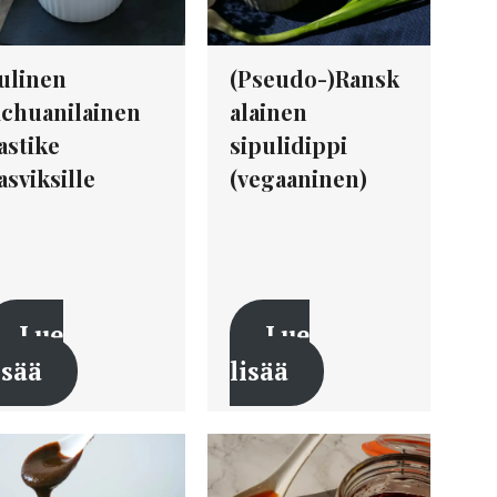
ulinen
(Pseudo-)Ransk
ichuanilainen
alainen
astike
sipulidippi
asviksille
(vegaaninen)
Lue
Lue
isää
lisää