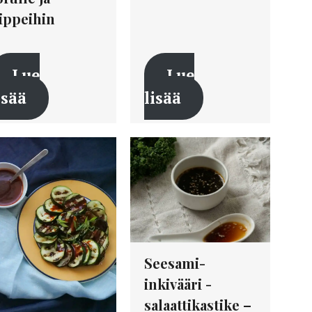
ippeihin
Lue
Lue
isää
lisää
Seesami-
inkivääri -
salaattikastike –