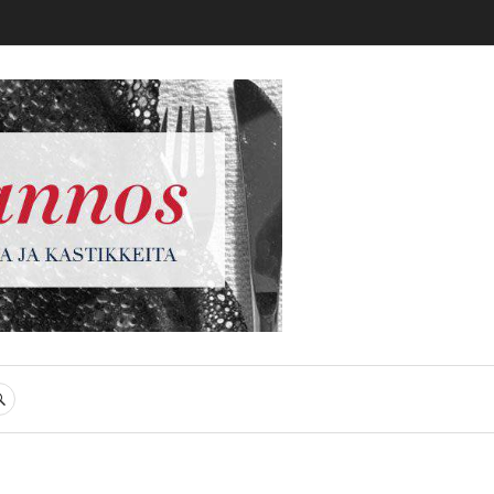
gi
SEARCH