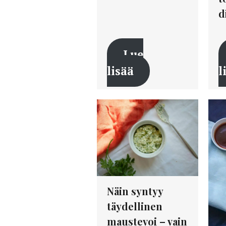
d
Lue
lisää
l
Näin syntyy
täydellinen
maustevoi – vain