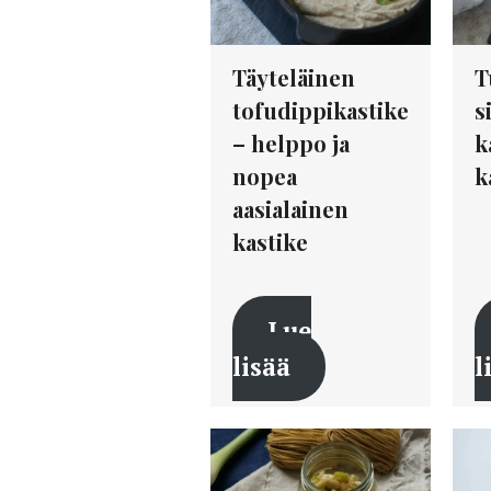
Täyteläinen
T
tofudippikastike
s
– helppo ja
k
nopea
k
aasialainen
kastike
Lue
lisää
l