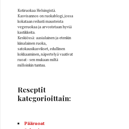
Kotiruokaa Helsingistä.
Kasvisannos on ruokablogi, jossa
kokataan reilusti mausteista
vegeruokaa ja arvostetaan hyviä
kastikkeita.
Keskiössä: aasialainen ja etenkin
kiinalainen ruoka,
satokausikasvikset, edullinen
kokkaaminen, näpertelyä vaativat
ruoat - sen mukaan miltä
milloinkin tuntuu.
Reseptit
kategorioittain:
Pääruoat