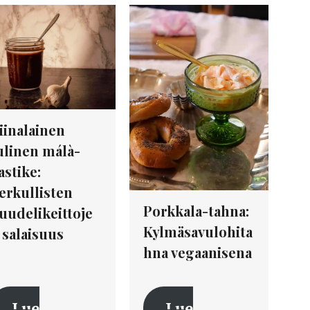
iinalainen
ulinen málà-
astike:
erkullisten
Porkkala-tahna:
uudelikeittoje
Kylmäsavulohita
 salaisuus
hna vegaanisena
Lue
Lue