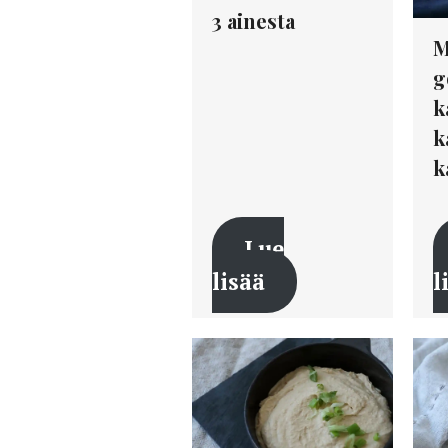
3 ainesta
M
g
k
k
k
Lue
lisää
l