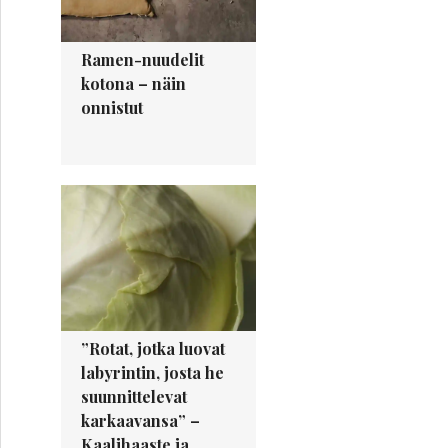
Ramen-nuudelit
kotona – näin
onnistut
”Rotat, jotka luovat
labyrintin, josta he
suunnittelevat
karkaavansa” –
Kaalihaaste ja