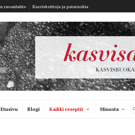
Kasvisannos –
en ruoanlaitto
Kasviskeittoja ja pataruokia
kasvisruokablo
Etusivu
Blogi
Kaikki reseptit
Minusta