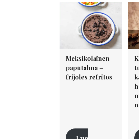
Meksikolainen
K
paputahna –
t
frijoles refritos
k
h
n
n
Lue