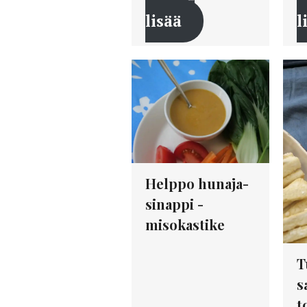
lisää
l
Helppo hunaja-
sinappi -
misokastike
T
s
t