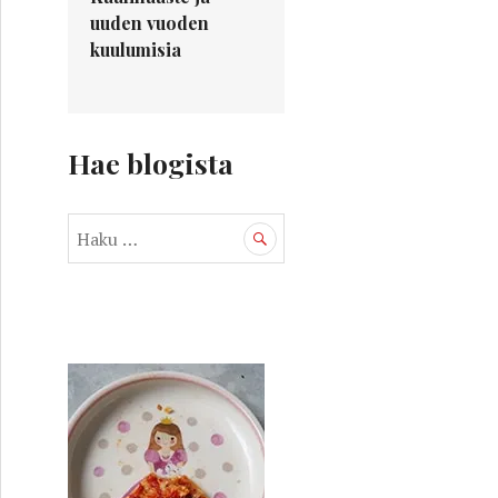
uuden vuoden
kuulumisia
Hae blogista
H
a
k
u
: