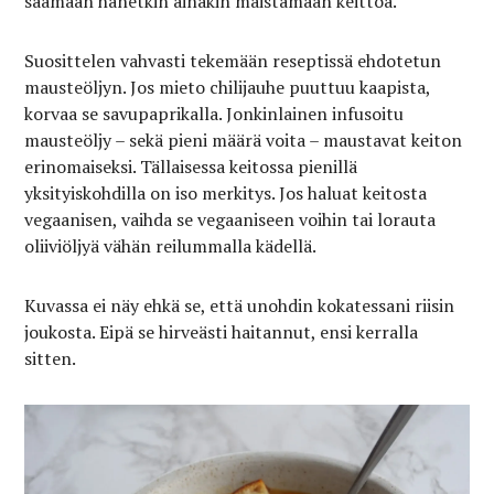
saamaan hänetkin ainakin maistamaan keittoa.
Suosittelen vahvasti tekemään reseptissä ehdotetun
mausteöljyn. Jos mieto chilijauhe puuttuu kaapista,
korvaa se savupaprikalla. Jonkinlainen infusoitu
mausteöljy – sekä pieni määrä voita – maustavat keiton
erinomaiseksi. Tällaisessa keitossa pienillä
yksityiskohdilla on iso merkitys. Jos haluat keitosta
vegaanisen, vaihda se vegaaniseen voihin tai lorauta
oliiviöljyä vähän reilummalla kädellä.
Kuvassa ei näy ehkä se, että unohdin kokatessani riisin
joukosta. Eipä se hirveästi haitannut, ensi kerralla
sitten.