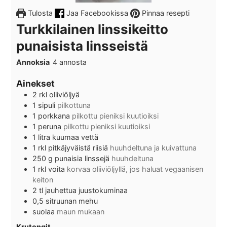
Tulosta
Jaa Facebookissa
Pinnaa resepti
Turkkilainen linssikeitto
punaisista linsseistä
Annoksia
4
annosta
Ainekset
2
rkl
oliiviöljyä
1
sipuli
pilkottuna
1
porkkana
pilkottu pieniksi kuutioiksi
1
peruna
pilkottu pieniksi kuutioiksi
1
litra
kuumaa vettä
1
rkl
pitkäjyväistä riisiä
huuhdeltuna ja kuivattuna
250
g
punaisia linssejä
huuhdeltuna
1
rkl
voita
korvaa oliiviöljyllä, jos haluat vegaanisen
keiton
2
tl
jauhettua juustokuminaa
0,5
sitruunan mehu
suolaa
maun mukaan
Krutongit