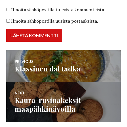
Ilmoita sähköpostilla tulevista kommenteista.
Ilmoita sähköpostilla uusista postauksista.
Artikkelien
PREVIOUS
Klassinen dal tadka
Previous
selaus
post:
NEXT
Kaura-rusinakeksit
Next
post:
maapähkinävoilla