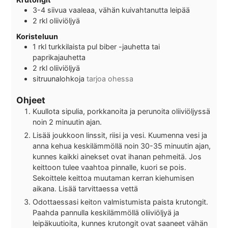
3-4
siivua
vaaleaa, vähän kuivahtanutta leipää
2
rkl
oliiviöljyä
Koristeluun
1
rkl
turkkilaista pul biber -jauhetta tai
paprikajauhetta
2
rkl
oliiviöljyä
sitruunalohkoja
tarjoa ohessa
Ohjeet
Kuullota sipulia, porkkanoita ja perunoita oliiviöljyssä
noin 2 minuutin ajan.
Lisää joukkoon linssit, riisi ja vesi. Kuumenna vesi ja
anna kehua keskilämmöllä noin 30-35 minuutin ajan,
kunnes kaikki ainekset ovat ihanan pehmeitä. Jos
keittoon tulee vaahtoa pinnalle, kuori se pois.
Sekoittele keittoa muutaman kerran kiehumisen
aikana. Lisää tarvittaessa vettä
Odottaessasi keiton valmistumista paista krutongit.
Paahda pannulla keskilämmöllä oliiviöljyä ja
leipäkuutioita, kunnes krutongit ovat saaneet vähän