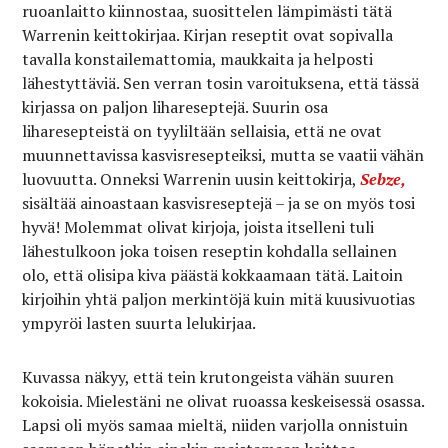
ruoanlaitto kiinnostaa, suosittelen lämpimästi tätä
Warrenin keittokirjaa. Kirjan reseptit ovat sopivalla
tavalla konstailemattomia, maukkaita ja helposti
lähestyttäviä. Sen verran tosin varoituksena, että tässä
kirjassa on paljon lihareseptejä. Suurin osa
liharesepteistä on tyyliltään sellaisia, että ne ovat
muunnettavissa kasvisresepteiksi, mutta se vaatii vähän
luovuutta. Onneksi Warrenin uusin keittokirja,
Sebze,
sisältää ainoastaan kasvisreseptejä – ja se on myös tosi
hyvä! Molemmat olivat kirjoja, joista itselleni tuli
lähestulkoon joka toisen reseptin kohdalla sellainen
olo, että olisipa kiva päästä kokkaamaan tätä. Laitoin
kirjoihin yhtä paljon merkintöjä kuin mitä kuusivuotias
ympyröi lasten suurta lelukirjaa.
Kuvassa näkyy, että tein krutongeista vähän suuren
kokoisia. Mielestäni ne olivat ruoassa keskeisessä osassa.
Lapsi oli myös samaa mieltä, niiden varjolla onnistuin