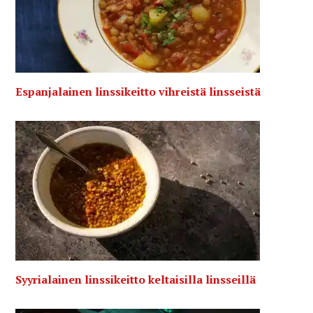
Espanjalainen linssikeitto vihreistä linsseistä
Syyrialainen linssikeitto keltaisilla linsseillä