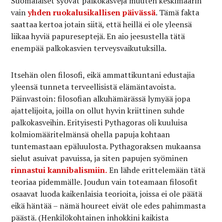
Suomalaiset syövät palkokasveja muuten keskimäärin
vain
yhden ruokalusikallisen päivässä
. Tämä fakta
saattaa kertoa jotain siitä, että heillä ei ole yleensä
liikaa hyviä papureseptejä. En aio jeesustella tätä
enempää palkokasvien terveysvaikutuksilla.
Itsehän olen filosofi, eikä ammattikuntani edustajia
yleensä tunneta terveellisistä elämäntavoista.
Päinvastoin: filosofian alkuhämärässä lymyää jopa
ajattelijoita, joilla on ollut hyvin kriittinen suhde
palkokasveihin. Erityisesti Pythagoras oli kuuluisa
kolmiomääritelmänsä ohella papuja kohtaan
tuntemastaan epäluulosta. Pythagoraksen mukaansa
sielut asuivat pavuissa, ja siten papujen syöminen
rinnastui kannibalismiin.
En lähde erittelemään tätä
teoriaa pidemmälle. Joudun vain toteamaan filosofit
osaavat luoda kaikenlaisia teorioita, joissa ei ole päätä
eikä häntää – nämä houreet eivät ole edes pahimmasta
päästä. (Henkilökohtainen inhokkini kaikista