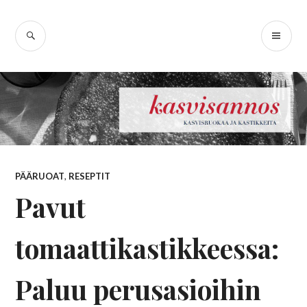
Skip
Kasvisannos –
to
SEARCH
PR
content
kasvisruokablogi
ME
PÄÄRUOAT
,
RESEPTIT
Pavut
tomaattikastikkeessa:
Paluu perusasioihin