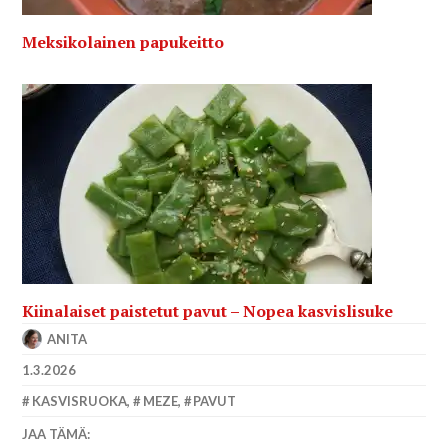
Meksikolainen papukeitto
Kiinalaiset paistetut pavut – Nopea kasvislisuke
ANITA
1.3.2026
KASVISRUOKA
,
MEZE
,
PAVUT
JAA TÄMÄ: