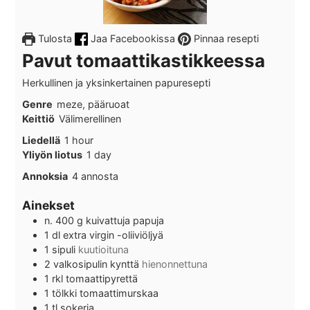
Tulosta
Jaa Facebookissa
Pinnaa resepti
Pavut tomaattikastikkeessa
Herkullinen ja yksinkertainen papuresepti
Genre
meze, pääruoat
Keittiö
Välimerellinen
hour
Liedellä
1
hour
day
Yliyön liotus
1
day
Annoksia
4
annosta
Ainekset
n. 400
g
kuivattuja papuja
1
dl
extra virgin -oliiviöljyä
1
sipuli
kuutioituna
2
valkosipulin kynttä
hienonnettuna
1
rkl
tomaattipyrettä
1
tölkki
tomaattimurskaa
1
tl
sokeria