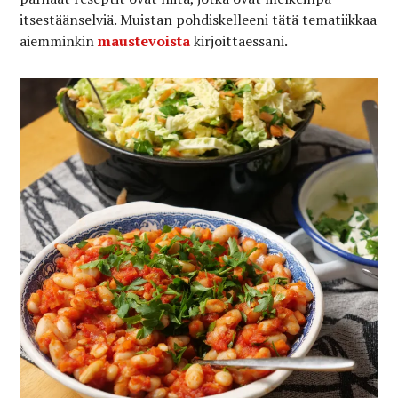
itsestäänselviä. Muistan pohdiskelleeni tätä tematiikkaa
aiemminkin
maustevoista
kirjoittaessani.