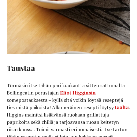
Taustaa
Törmäsin itse tähän pari kuukautta sitten sattumalta
Bellingcatin perustajan
Eliot Higginsin
somepostauksesta – kyllä sitä voikin löytää reseptejä
ties mistä paikoista! Alkuperäinen resepti löytyy
täältä
.
Higgins mainitsi lisäävänsä ruokaan grillattuja
paprikoita sekä chiliä ja tarjoavansa ruoan keitetyn
riisin kanssa. Toimii varmasti erinomaisesti. Itse tartun
tähän reseptiin myös silloin kun kokkaan mezejä.