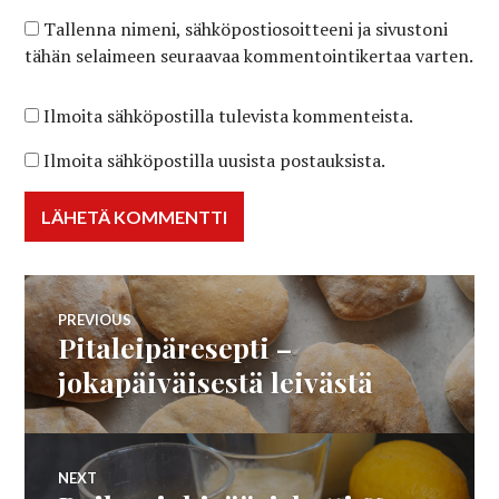
Tallenna nimeni, sähköpostiosoitteeni ja sivustoni
tähän selaimeen seuraavaa kommentointikertaa varten.
Ilmoita sähköpostilla tulevista kommenteista.
Ilmoita sähköpostilla uusista postauksista.
Artikkelien
PREVIOUS
Pitaleipäresepti –
Previous
selaus
post:
jokapäiväisestä leivästä
NEXT