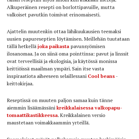
Alkuperäinen resepti on borlottipavuille, mutta
valkoiset pavutkin toimivat erinomaisesti.
Ajattelin muutenkin ottaa lähikuukausien teemaksi
uusien papureseptien löytämisen. Meillehän tuutataan
tällä hetkellä
joka
paikasta
pavunsyömisen
ilosanomaa. Ja on siinä oma pointtinsa: pavut ja linssit
ovat terveellisiä ja ekologisia, ja käytössä monissa
keittiöissä maailman ympäri. Sain itse vasta
inspiraatiota aiheeseen selaillessani
Cool beans
-
keittokirjaa.
Reseptissä on muuten paljon samaa kuin tänne
aiemmin lisäämässäni
kreikkalaisessa valkopapu-
tomaattikastikkeessa
. Kreikkalainen versio
maustetaan voimakkaammin yrteillä.