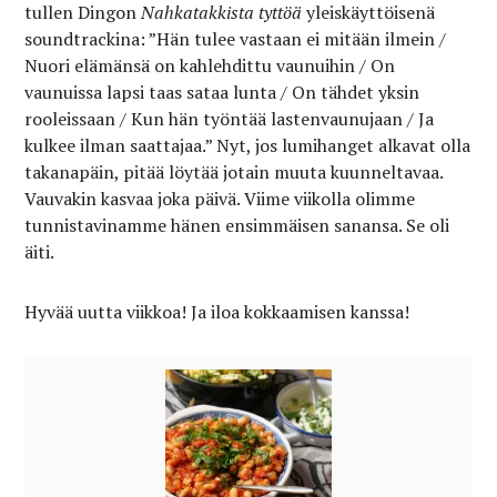
tullen Dingon
Nahkatakkista tyttöä
yleiskäyttöisenä
soundtrackina: ”Hän tulee vastaan ei mitään ilmein /
Nuori elämänsä on kahlehdittu vaunuihin / On
vaunuissa lapsi taas sataa lunta / On tähdet yksin
rooleissaan / Kun hän työntää lastenvaunujaan / Ja
kulkee ilman saattajaa.” Nyt, jos lumihanget alkavat olla
takanapäin, pitää löytää jotain muuta kuunneltavaa.
Vauvakin kasvaa joka päivä. Viime viikolla olimme
tunnistavinamme hänen ensimmäisen sanansa. Se oli
äiti.
Hyvää uutta viikkoa! Ja iloa kokkaamisen kanssa!