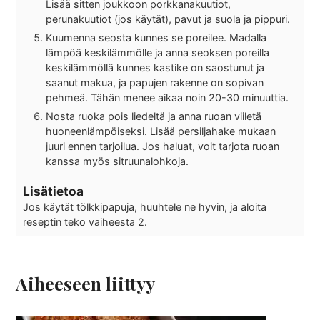
Lisää sitten joukkoon porkkanakuutiot,
perunakuutiot (jos käytät), pavut ja suola ja pippuri.
Kuumenna seosta kunnes se poreilee. Madalla
lämpöä keskilämmölle ja anna seoksen poreilla
keskilämmöllä kunnes kastike on saostunut ja
saanut makua, ja papujen rakenne on sopivan
pehmeä. Tähän menee aikaa noin 20-30 minuuttia.
Nosta ruoka pois liedeltä ja anna ruoan viiletä
huoneenlämpöiseksi. Lisää persiljahake mukaan
juuri ennen tarjoilua. Jos haluat, voit tarjota ruoan
kanssa myös sitruunalohkoja.
Lisätietoa
Jos käytät tölkkipapuja, huuhtele ne hyvin, ja aloita
reseptin teko vaiheesta 2.
Aiheeseen liittyy