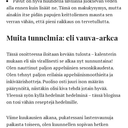
Pavut on hyvä huuhdella siivilässä juoksevan veden
alla ennen kuin lisäät ne. Tämä on makukysymys, mutta
ainakin itse pidän papujen keittoliemen mausta sen
verran vähän, että pieni raikkaus on tervetullutta.
Muita tunnelmia: eli vauva-arkea
Tässä osoitteessa iloitaan kevään tulosta – kalenterin
mukaan eli siis virallisesti se alkaa nyt sunnuntaina!
Olen nauttinut paljon appelsiinien sesonkikaudesta.
Olen tehnyt paljon erilaisia appelsiinismoothieita ja
inkiväärishotteja. Puoliso osti juuri ison määrän
päärynöitä, niistäkin olisi kiva tehdä jotain hyvää.
Yleensä syön kyllä hedelmät hedelminä – tässä blogissa
on tosi vähän reseptejä hedelmille.
Viime kuukausien aikana, pukatessani lastenvaunuja
paikasta toiseen, olen kuunnellen sopivan hetken