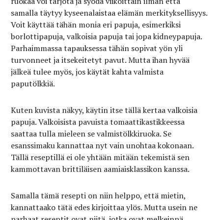
ruokaa voi tarjota ja syödä viikoittain ilman että
samalla täytyy kyseenalaistaa elämän merkityksellisyys.
Voit käyttää tähän monia eri papuja, esimerkiksi
borlottipapuja, valkoisia papuja tai jopa kidneypapuja.
Parhaimmassa tapauksessa tähän sopivat yön yli
turvonneet ja itsekeitetyt pavut. Mutta ihan hyvää
jälkeä tulee myös, jos käytät kahta valmista
paputölkkiä.
Kuten kuvista näkyy, käytin itse tällä kertaa valkoisia
papuja. Valkoisista pavuista tomaattikastikkeessa
saattaa tulla mieleen se valmistölkkiruoka. Se
esanssimaku kannattaa nyt vain unohtaa kokonaan.
Tällä reseptillä ei ole yhtään mitään tekemistä sen
kammottavan brittiläisen aamiaisklassikon kanssa.
Samalla tämä resepti on niin helppo, että mietin,
kannattaako tätä edes kirjoittaa ylös. Mutta usein ne
parhaat reseptit ovat niitä, jotka ovat melkeinpä