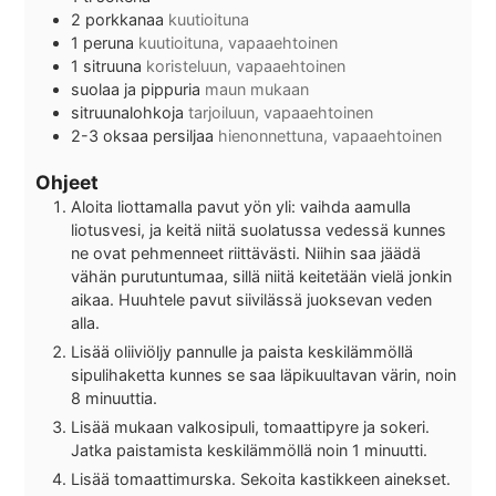
2
porkkanaa
kuutioituna
1
peruna
kuutioituna, vapaaehtoinen
1
sitruuna
koristeluun, vapaaehtoinen
suolaa ja pippuria
maun mukaan
sitruunalohkoja
tarjoiluun, vapaaehtoinen
2-3
oksaa
persiljaa
hienonnettuna, vapaaehtoinen
Ohjeet
Aloita liottamalla pavut yön yli: vaihda aamulla
liotusvesi, ja keitä niitä suolatussa vedessä kunnes
ne ovat pehmenneet riittävästi. Niihin saa jäädä
vähän purutuntumaa, sillä niitä keitetään vielä jonkin
aikaa. Huuhtele pavut siivilässä juoksevan veden
alla.
Lisää oliiviöljy pannulle ja paista keskilämmöllä
sipulihaketta kunnes se saa läpikuultavan värin, noin
8 minuuttia.
Lisää mukaan valkosipuli, tomaattipyre ja sokeri.
Jatka paistamista keskilämmöllä noin 1 minuutti.
Lisää tomaattimurska. Sekoita kastikkeen ainekset.