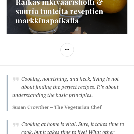
Raikas inkiväärishotti &
Next
post:
suuria tunteita reseptien
markkinapaikalla
SIDEBAR
Cooking, nourishing, and heck, living is not
about finding the perfect recipes. It’s about
understanding the basic principles.
Susan Crowther – The Vegetarian Chef
Cooking at home is vital. Sure, it takes time to
cook, but it takes time to live! What other