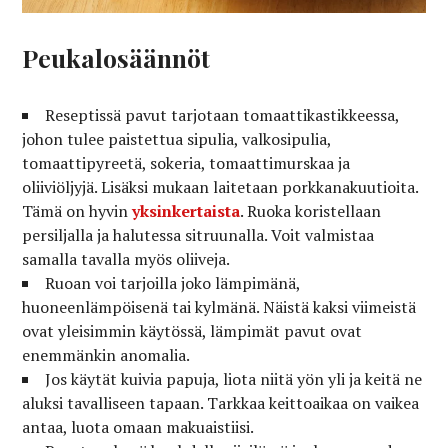
Peukalosäännöt
Reseptissä pavut tarjotaan tomaattikastikkeessa,
johon tulee paistettua sipulia, valkosipulia,
tomaattipyreetä, sokeria, tomaattimurskaa ja
oliiviöljyjä. Lisäksi mukaan laitetaan porkkanakuutioita.
Tämä on hyvin
yksinkertaista
. Ruoka koristellaan
persiljalla ja halutessa sitruunalla. Voit valmistaa
samalla tavalla myös oliiveja.
Ruoan voi tarjoilla joko lämpimänä,
huoneenlämpöisenä tai kylmänä. Näistä kaksi viimeistä
ovat yleisimmin käytössä, lämpimät pavut ovat
enemmänkin anomalia.
Jos käytät kuivia papuja, liota niitä yön yli ja keitä ne
aluksi tavalliseen tapaan. Tarkkaa keittoaikaa on vaikea
antaa, luota omaan makuaistiisi.