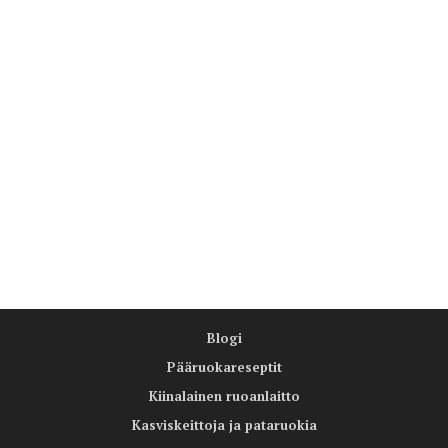
Blogi
Pääruokareseptit
Kiinalainen ruoanlaitto
Kasviskeittoja ja pataruokia