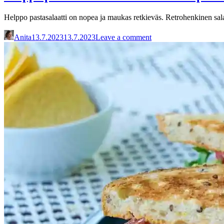
Helppo pastasalaatti on nopea ja maukas retkieväs. Retrohenkinen salaat
Anita
13.7.2023
13.7.2023
Leave a comment