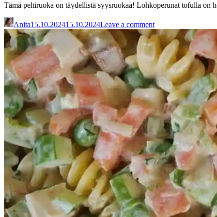
Tämä peltiruoka on täydellistä syysruokaa! Lohkoperunat tofulla on he
Anita
15.10.2024
15.10.2024
Leave a comment