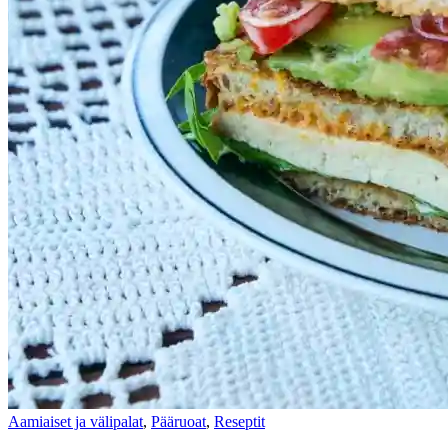
Aamiaiset ja välipalat
,
Pääruoat
,
Reseptit