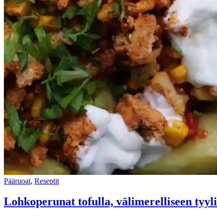
Pääruoat
,
Reseptit
Lohkoperunat tofulla, välimerelliseen tyyli