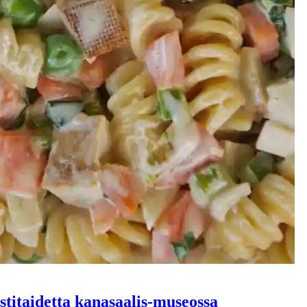
stitaidetta kanasaalis-museossa