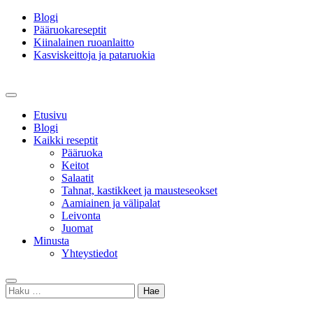
Skip
Blogi
to
Pääruokareseptit
content
Kiinalainen ruoanlaitto
Kasviskeittoja ja pataruokia
Vegeruokaa, reseptejä ja reilusti mausteita
Kasvisannos – kasvisruokablogi
Primary
Menu
Etusivu
Blogi
Kaikki reseptit
Pääruoka
Keitot
Salaatit
Tahnat, kastikkeet ja mausteseokset
Aamiainen ja välipalat
Leivonta
Juomat
Minusta
Yhteystiedot
Search
Haku: