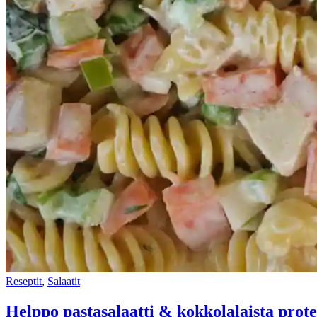
Reseptit
,
Salaatit
Helppo pastasalaatti & kokkolalaista prote