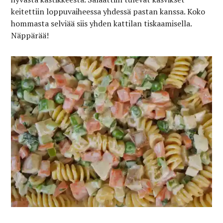
keitettiin loppuvaiheessa yhdessä pastan kanssa. Koko
hommasta selviää siis yhden kattilan tiskaamisella.
Näppärää!