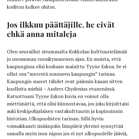
koditon kulkee ohitse.
Jos ilkkuu päättäjille, he eivät
ehkä anna mitaleja
Olen seuraillut sivummalta Kokkolan kulttuurielämää
jo useamman vuosikymmenen ajan. En muista, että
kaupungissa olisi koskaan mainittu Tyyne Eskoa. Se ei
ollut osa ”merestä nousseen kaupungin” tarinaa.
Kaupungin suuret tähdet ovat pääosin kauan sitten
kuolleita miehiä – Anders Chydenius etunenässä.
Katsottuani Tyyne Eskon kuvia en voinut olla
miettimättä, että olisi kiinnostavaa, jos joku kirjoittaisi
auki keskipohjalaisen vastakulttuurin ja kapinoinnin
historian. Ulkopuolisten tarinan. Sillä hyvin
voimakkaasti sisäänpäin lämpiävä yhteisö synnyttää
samalla myös ison nipun jos ei nyt ulkopuolelle jääviä,