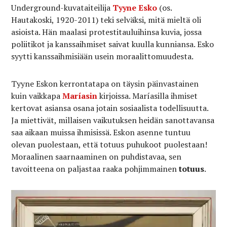
Underground-kuvataiteilija
Tyyne Esko
(os.
Hautakoski, 1920-2011) teki selväksi, mitä mieltä oli
asioista. Hän maalasi protestitauluihinsa kuvia, jossa
poliitikot ja kanssaihmiset saivat kuulla kunniansa. Esko
syytti kanssaihmisiään usein moraalittomuudesta.
Tyyne Eskon kerrontatapa on täysin päinvastainen
kuin vaikkapa
Maríasin
kirjoissa. Maríasilla ihmiset
kertovat asiansa osana jotain sosiaalista todellisuutta.
Ja miettivät, millaisen vaikutuksen heidän sanottavansa
saa aikaan muissa ihmisissä. Eskon asenne tuntuu
olevan puolestaan, että totuus puhukoot puolestaan!
Moraalinen saarnaaminen on puhdistavaa, sen
tavoitteena on paljastaa raaka pohjimmainen
totuus
.