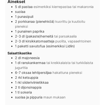
Ainekset
5
dl
pastaa
esimerkiksi kierrepastaa tai makaronia
suolaa
1
punasipuli
2
porkkanaa (pienehköä)
kuorittu ja kuutioitu
pieneksi
1
punainen paprika
2-3
dl
(pakaste)herneitä
tai parsakaalia
2-3
dl
kirsikkatomaatteja
puolita, vapaaehtoinen
1
paketti
savutofua (esimerkiksi Lidlin)
Salaattikastike
2
dl
majoneesia
1
dl
ranskankermaa
tai kreikkalaista tai turkkilaista
jugurttia
6-7
oksaa
lehtipersiljaa
hakattuna pieneksi
2
rkl
ketsuppia
1
rkl
siideriviinietikkaa
2
tl
dijonsinappia
1
tl
sokeria
suolaa ja pippuria
maun mukaan