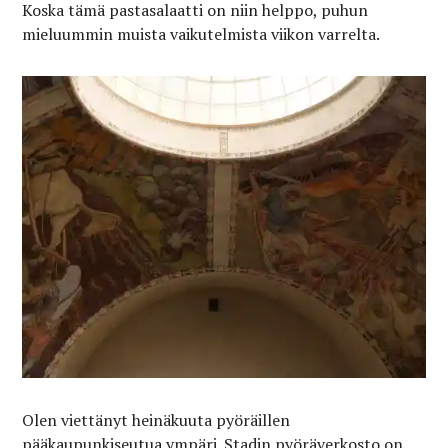
Koska tämä pastasalaatti on niin helppo, puhun
mieluummin muista vaikutelmista viikon varrelta.
Olen viettänyt heinäkuuta pyöräillen
pääkaupunkiseutua ympäri. Stadin pyöräverkosto on