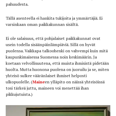
pahuudesta.
Tällä asenteella ei hankita tukijoita ja ymmärtäjiä. Ei
varsinkaan oman paikkakunnan sisältä.
Ei ole salaisuus, että pohjalaiset paikkakunnat ovat
usein todella sisäänpäinlämpiäviä. Sillä on hyvät
puolensa. Vaikkapa talkoohenki on vahvempi kuin mitä
kaupunkimaisessa Suomessa noin keskimäärin. Ja
koetaan velvollisuutena, että muista ihmisistä pidetään
huolta. Mutta huonona puolena on juoruilu ja se, miten
yhteisö sulkee vääränlaiset ihmiset helposti
ulkopuolelle. (
Maine
en ylläpito on näissä yhteisöissä
tosi tärkeä juttu, maineen voi menettää ihan
pikkujutuista.)