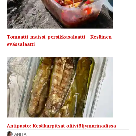
Tomaatti-maissi-persikkasalaatti – Kesäinen
evässalaatti
Antipasto: Kesäkurpitsat oliiviöljymarinadissa
ANITA