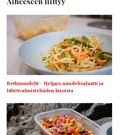
Aiheeseen liittyy
Retkinuudelit – Helppo nuudelisalaatti ja
lähtövalmisteluiden kiroista