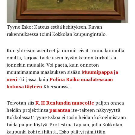
Tyyne Esko: Kateus estää kehityksen. Kuvan
rakennuksessa toimi Kokkolan kaupungintalo.
Kun yhteisön asenteet ja normit eivät tunnu kunnolla
omilta, tarjoaa taide usein hyvän keinon kurkottaa
jonnekin muualle. Voi paeta, kuin onneton
muumimamma maalauksen sisään
Muumipappa ja
meri
-kirjassa, kuin
Polina Raiko maalatessaan
kotinsa täyteen
Khersonissa.
Toivotan siis
K. H Renlundin museolle
paljon onnea
heidän projektiinsa
parantaa
ite-taiteen näkyvyyttä
Kokkolassa! Tyyne Eskoa ei tosin heidän kokoelmistaan
taida paljon löytyä. Protestina tapaan, jolla Kokkolan
kaupunki kohteli häntä, Esko päätyi nimittäin