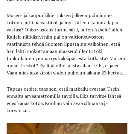
Museo- ja kaupunkikierroksen jälkeen pohdimme
kotona mitä päivästä oli jäänyt käteen. Ja mitä lapsi
vastasi? Oliko vastaus tarina siitä, miten Akseli Gallen-
Kallela närkästyi niin paljon valtioneuvoston
vaatimusta tehdä Suomen lipusta sinivalkoinen, että
hän lähti mököttämään maaseudulle? Ei toki.
Jonkinlainen ymmärrys kaksipäisestä kotkasta? Museon
upeat freskot? Eväänä ollut pastasalaatti? Ei, ei ja ei.
Vaan mies joka kiroili yhden puhelun aikana 23 kertaa…
Tapaus osoitti taas sen, että matkailu avartaa. Usein
ennalta arvaamattomilla tavoilla. Eikä tarvitse lähteä
edes kauas kotoa. Kunhan vain avaa silmänsä ja
korvansa…