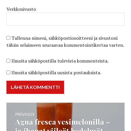
Verkkosivusto
Tallenna nimeni, sähköpostiosoitteeni ja sivustoni
tähän selaimeen seuraavaa kommentointikertaa varten.
Ilmoita sähköpostilla tulevista kommenteista.
Ilmoita sähköpostilla uusista postauksista.
Artikkelien
PREVIOUS
Agua fresca vesimelonilla –
Previous
selaus
post:
ja ihanat viileät hedelmät