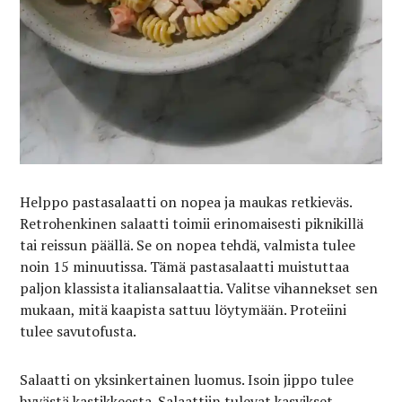
Helppo pastasalaatti on nopea ja maukas retkieväs.
Retrohenkinen salaatti toimii erinomaisesti piknikillä
tai reissun päällä. Se on nopea tehdä, valmista tulee
noin 15 minuutissa. Tämä pastasalaatti muistuttaa
paljon klassista italiansalaattia. Valitse vihannekset sen
mukaan, mitä kaapista sattuu löytymään. Proteiini
tulee savutofusta.
Salaatti on yksinkertainen luomus. Isoin jippo tulee
hyvästä kastikkeesta. Salaattiin tulevat kasvikset