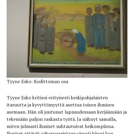
Tyyne Esko: Kodittoman osa
Tyyne Esko kritisoi erityisesti keskipohjalaisten
itaruutta ja kyvyttömyyttä asettua toisen ihmisen
asemaan. Hän oli joutunut lapsuudessaan kerjäämään ja
tekemään paljon raskasta työtä. Ja nähnyt samalla,
miten julmasti ihmiset suhtautuivat heikompiinsa.
Ihmiset pitävät rahapusseistaan visusti kiinni kun