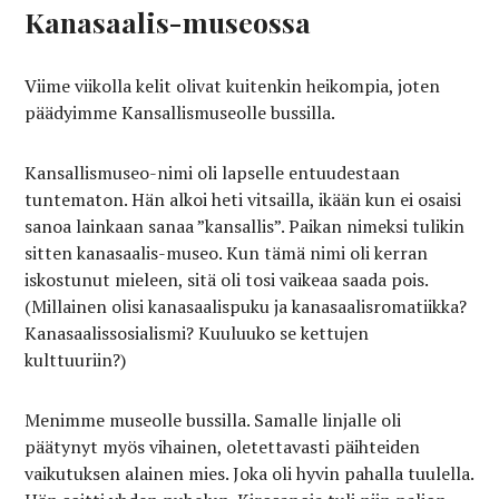
Kanasaalis-museossa
Viime viikolla kelit olivat kuitenkin heikompia, joten
päädyimme Kansallismuseolle bussilla.
Kansallismuseo-nimi oli lapselle entuudestaan
tuntematon. Hän alkoi heti vitsailla, ikään kun ei osaisi
sanoa lainkaan sanaa ”kansallis”. Paikan nimeksi tulikin
sitten kanasaalis-museo. Kun tämä nimi oli kerran
iskostunut mieleen, sitä oli tosi vaikeaa saada pois.
(Millainen olisi kanasaalispuku ja kanasaalisromatiikka?
Kanasaalissosialismi? Kuuluuko se kettujen
kulttuuriin?)
Menimme museolle bussilla. Samalle linjalle oli
päätynyt myös vihainen, oletettavasti päihteiden
vaikutuksen alainen mies. Joka oli hyvin pahalla tuulella.