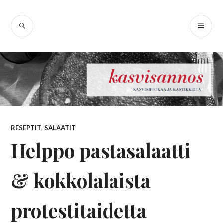
Skip
Kasvisannos –
to
SEARCH
PR
content
kasvisruokablogi
ME
RESEPTIT
,
SALAATIT
Helppo pastasalaatti
& kokkolalaista
protestitaidetta