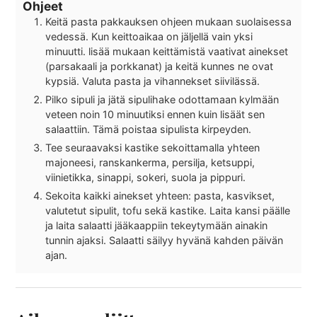
Ohjeet
Keitä pasta pakkauksen ohjeen mukaan suolaisessa
vedessä. Kun keittoaikaa on jäljellä vain yksi
minuutti. lisää mukaan keittämistä vaativat ainekset
(parsakaali ja porkkanat) ja keitä kunnes ne ovat
kypsiä. Valuta pasta ja vihannekset siivilässä.
Pilko sipuli ja jätä sipulihake odottamaan kylmään
veteen noin 10 minuutiksi ennen kuin lisäät sen
salaattiin. Tämä poistaa sipulista kirpeyden.
Tee seuraavaksi kastike sekoittamalla yhteen
majoneesi, ranskankerma, persilja, ketsuppi,
viinietikka, sinappi, sokeri, suola ja pippuri.
Sekoita kaikki ainekset yhteen: pasta, kasvikset,
valutetut sipulit, tofu sekä kastike. Laita kansi päälle
ja laita salaatti jääkaappiin tekeytymään ainakin
tunnin ajaksi. Salaatti säilyy hyvänä kahden päivän
ajan.