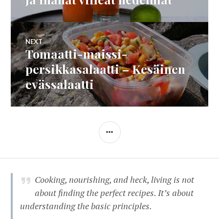
NEXT
Tomaatti-maissi-
Next
post:
persikkasalaatti – Kesäinen
evässalaatti
SIDEBAR
Cooking, nourishing, and heck, living is not
about finding the perfect recipes. It’s about
understanding the basic principles.