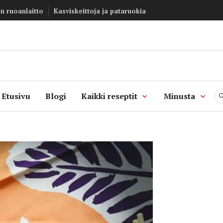
en ruoanlaitto
Kasviskeittoja ja pataruokia
Kasvisannos –
kasvisruokablo
Etusivu
Blogi
Kaikki reseptit
Minusta