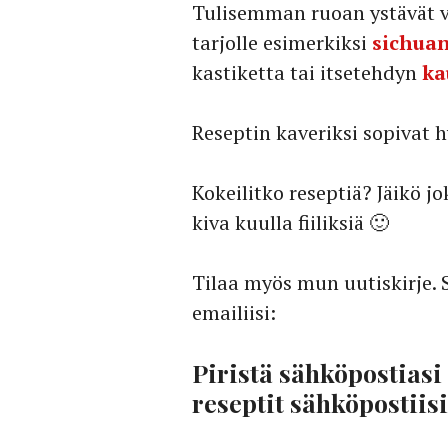
Tulisemman ruoan ystävät v
tarjolle esimerkiksi
sichuan
kastiketta tai itsetehdyn
ka
Reseptin kaveriksi sopivat 
Kokeilitko reseptiä? Jäikö j
kiva kuulla fiiliksiä 🙂
Tilaa myös mun uutiskirje. 
emailiisi:
Piristä sähköpostiasi
reseptit sähköpostiisi