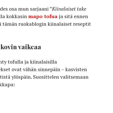
des osa mun sarjaani ”
Kiinalaiset take
olla kokkasin
mapo tofua
ja sitä ennen
ki tämän ruokablogin kiinalaiset reseptit
 kovin vaikeaa
 tofulla ja kiinalaisilla
kset ovat vähän sinnepäin – kasvisten
ptistä ylöspäin. Suosittelen valitsemaan
ikkapa: