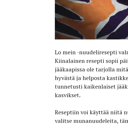
Lo mein -nuudeliresepti val
Kiinalainen resepti sopii päiv
jääkaapissa ole tarjolla mit
hyvästä ja helposta kastik
tunnetusti kaikenlaiset jä
kasvikset.
Reseptiin voi käyttää niitä n
valitse munanuudeleita, tä