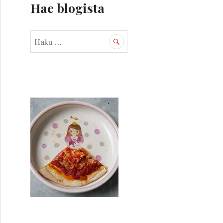
Hae blogista
H
a
k
u
: