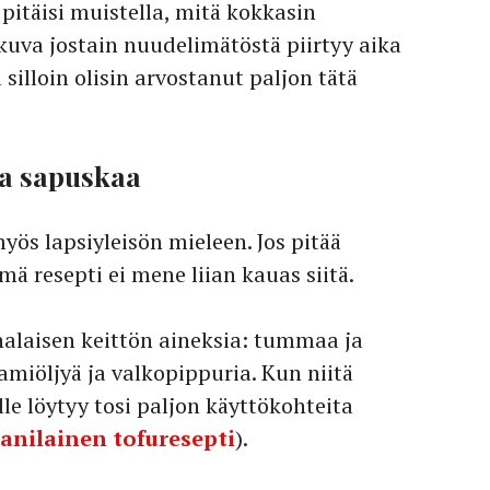
 pitäisi muistella, mitä kokkasin
 kuva jostain nuudelimätöstä piirtyy aika
 silloin olisin arvostanut paljon tätä
ta sapuskaa
yös lapsiyleisön mieleen. Jos pitää
ä resepti ei mene liian kauas siitä.
iinalaisen keittön aineksia: tummaa ja
samiöljyä ja valkopippuria. Kun niitä
lle löytyy tosi paljon käyttökohteita
anilainen tofuresepti
).