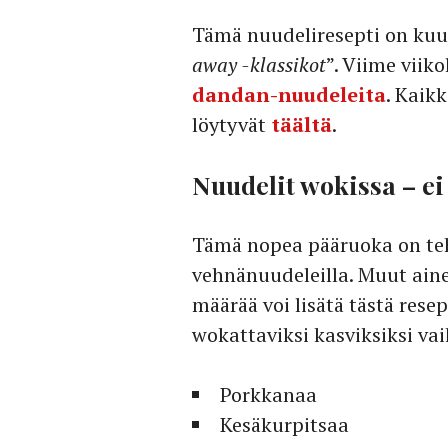
Tämä nuudeliresepti on kuu
away -klassikot
”. Viime viik
dandan-nuudeleita
. Kaik
löytyvät
täältä
.
Nuudelit wokissa – ei
Tämä nopea pääruoka on tehty
vehnänuudeleilla. Muut aine
määrää voi lisätä tästä rese
wokattaviksi kasviksiksi va
Porkkanaa
Kesäkurpitsaa