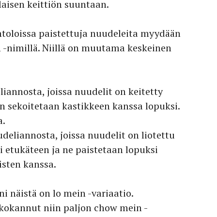
laisen keittiön suuntaan.
ntoloissa paistettuja nuudeleita myydään
 -nimillä. Niillä on muutama keskeinen
iannosta, joissa nuudelit on keitetty
in sekoitetaan kastikkeen kanssa lopuksi.
a.
deliannosta, joissa nuudelit on liotettu
si etukäteen ja ne paistetaan lopuksi
isten kanssa.
 näistä on lo mein -variaatio.
 kokannut niin paljon chow mein -