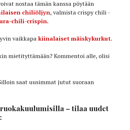
oivat nostaa tämän kanssa pöytään
ilaisen chiliöljyn
, valmista crispy chili -
ura-chili-crispin
.
hyvin vaikkapa
kiinalaiset mäiskykurkut.
okin mietityttämään? Kommentoi alle, olisi
Silloin saat uusimmat jutut suoraan
 ruokakuulumisilla – tilaa uudet
: