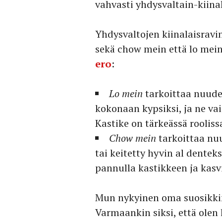
vahvasti yhdysvaltain-kiina
Yhdysvaltojen kiinalaisravi
sekä chow mein että lo mein
ero
:
Lo mein
tarkoittaa nuudel
kokonaan kypsiksi, ja ne va
Kastike on tärkeässä rooliss
Chow mein
tarkoittaa nuu
tai keitetty hyvin al dentek
pannulla kastikkeen ja kasv
Mun nykyinen oma suosikkini
Varmaankin siksi, että olen