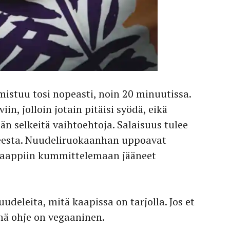
mistuu tosi nopeasti, noin 20 minuutissa.
iin, jolloin jotain pitäisi syödä, eikä
ään selkeitä vaihtoehtoja. Salaisuus tulee
keesta. Nuudeliruokaanhan uppoavat
äkaappiin kummittelemaan jääneet
uudeleita, mitä kaapissa on tarjolla. Jos et
mä ohje on vegaaninen.