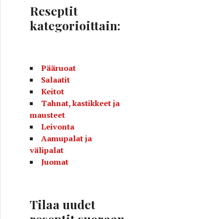
Reseptit
kategorioittain:
Pääruoat
Salaatit
Keitot
Tahnat, kastikkeet ja
mausteet
Leivonta
Aamupalat ja
välipalat
Juomat
Tilaa uudet
reseptit suoraan