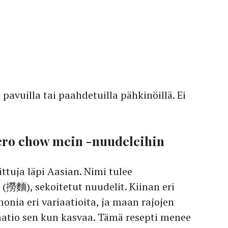
pavuilla tai paahdetuilla pähkinöillä. Ei
 ero chow mein -nuudeleihin
ttuja läpi Aasian. Nimi tulee
 (撈麵), sekoitetut nuudelit. Kiinan eri
monia eri variaatioita, ja maan rajojen
aatio sen kun kasvaa. Tämä resepti menee