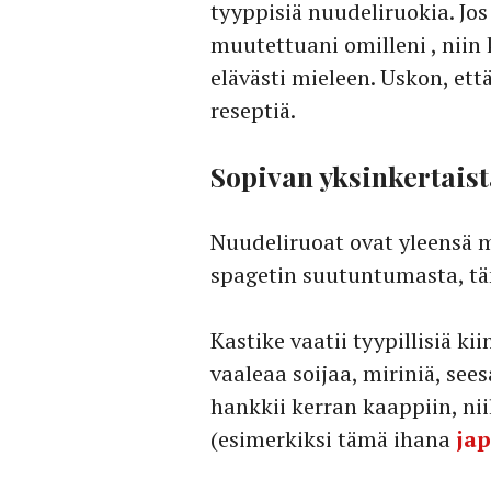
tyyppisiä nuudeliruokia. Jos
muutettuani omilleni , niin
elävästi mieleen. Uskon, että
reseptiä.
Sopivan yksinkertais
Nuudeliruoat ovat yleensä m
spagetin suutuntumasta, täm
Kastike vaatii tyypillisiä k
vaaleaa soijaa, miriniä, see
hankkii kerran kaappiin, nii
(esimerkiksi tämä ihana
jap