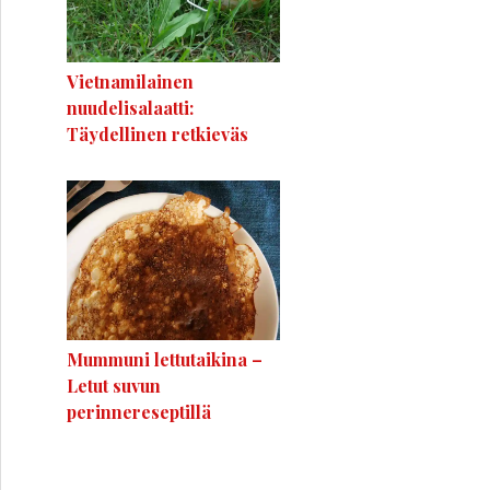
Vietnamilainen
nuudelisalaatti:
Täydellinen retkieväs
Mummuni lettutaikina –
Letut suvun
perinnereseptillä