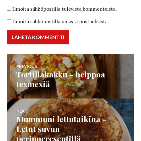
Ilmoita sähköpostilla tulevista kommenteista.
Ilmoita sähköpostilla uusista postauksista.
Artikkelien
PREVIOUS
Tortillakakku – helppoa
Previous
selaus
post:
texmexiä
NEXT
Mummuni lettutaikina –
Next
post:
Letut suvun
perinnereseptillä