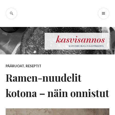
Skip
Kasvisannos –
to
SEARCH
PR
content
kasvisruokablogi
ME
PÄÄRUOAT
,
RESEPTIT
Ramen-nuudelit
kotona – näin onnistut