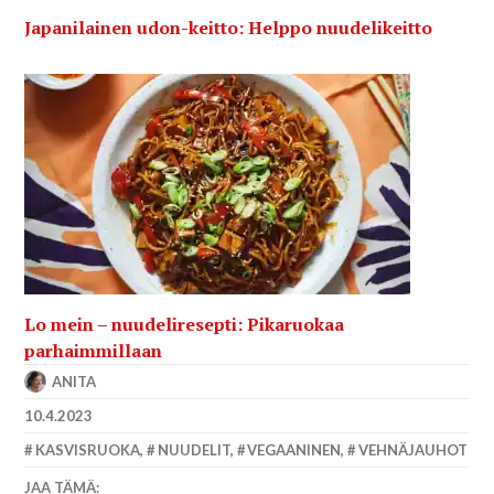
Japanilainen udon-keitto: Helppo nuudelikeitto
Lo mein – nuudeliresepti: Pikaruokaa
parhaimmillaan
ANITA
10.4.2023
KASVISRUOKA
,
NUUDELIT
,
VEGAANINEN
,
VEHNÄJAUHOT
JAA TÄMÄ: