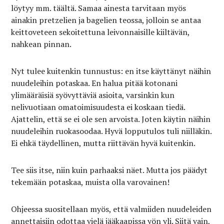
löytyy mm. täältä. Samaa ainesta tarvitaan myös
ainakin pretzelien ja bagelien teossa, jolloin se antaa
keittoveteen sekoitettuna leivonnaisille kiiltävän,
nahkean pinnan.
Nyt tulee kuitenkin tunnustus: en itse käyttänyt näihin
nuudeleihin potaskaa. En halua pitää kotonani
ylimääräisiä syövyttäviä asioita, varsinkin kun
nelivuotiaan omatoimisuudesta ei koskaan tiedä.
Ajattelin, että se ei ole sen arvoista. Joten käytin näihin
nuudeleihin ruokasoodaa. Hyvä lopputulos tuli niilläkin.
Ei ehkä täydellinen, mutta riittävän hyvä kuitenkin.
Tee siis itse, niin kuin parhaaksi näet. Mutta jos päädyt
tekemään potaskaa, muista olla varovainen!
Ohjeessa suositellaan myös, että valmiiden nuudeleiden
annettaisiin odottaa vielä jääkaapissa yön yli. Siitä vain,