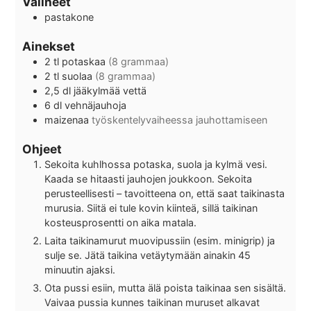
Välineet
pastakone
Ainekset
2
tl
potaskaa
(8 grammaa)
2
tl
suolaa
(8 grammaa)
2,5
dl
jääkylmää vettä
6
dl
vehnäjauhoja
maizenaa
työskentelyvaiheessa jauhottamiseen
Ohjeet
Sekoita kuhlhossa potaska, suola ja kylmä vesi.
Kaada se hitaasti jauhojen joukkoon. Sekoita
perusteellisesti – tavoitteena on, että saat taikinasta
murusia. Siitä ei tule kovin kiinteä, sillä taikinan
kosteusprosentti on aika matala.
Laita taikinamurut muovipussiin (esim. minigrip) ja
sulje se. Jätä taikina vetäytymään ainakin 45
minuutin ajaksi.
Ota pussi esiin, mutta älä poista taikinaa sen sisältä.
Vaivaa pussia kunnes taikinan muruset alkavat