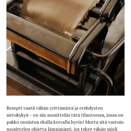
Resepti vaatii vähän yrittämistä ja erehdysten
sietokykyä – en siis suosittelisi tätä tilanteessa, jossa on
pakko onnistua ekalla kerralla hyvin! Mutta sitä vastoin
suosittelen ohjetta lämpimästi, jos tekee vähän mieli