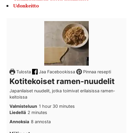
Udonkeitto
Tulosta
Jaa Facebookissa
Pinnaa resepti
Kotitekoiset ramen-nuudelit
Japanilaiset nuudelit, jotka toimivat erilaisissa ramen-
keitoissa
hour
minutes
Valmisteluun
1
hour
30
minutes
minutes
Liedellä
2
minutes
Annoksia
8
annosta