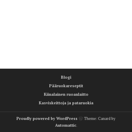
Blogi
Pääruokareseptit
Kiinalainen ruoanlaitto
Kasviskeittoja ja pataruokia
Proudly powered by WordPress
Theme: Canard by
Automattic
.