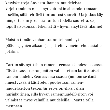
kasviskeittoja Aasiasta. Ramen-nuudeleista
kirjoittaminen on jäänyt kuitenkin aina odottamaan
itseään, sillä tehtävä tuntuu tosi suurelta! Ja joskus käy
niin, että kun joku asia tuntuu todella suurelta, se jää
lopulta kokonaan tekemättä – hyvin ärsyttävä tilanne!
Muistin tämän vanhan suunnitelmani nyt
pääsiäispyhien aikaan. Ja ajattelin viimein tehdä asialle
jotakin.
Tartun siis nyt tähän ramen-teemaan kahdessa osassa.
Tässä osassa kerron, miten valmistetaan kotitekoiset
ramennuudelit. Seuraavassa osassa (milloin se ikinä
ilmestyykään) käsittelen puolestaan ramen-
nuudelikeiton tekoa. Järjestys on ehkä vähän
nurinkurinen, sillä hyvän ramennuudelikeiton voi
valmistaa myös valmiilla nuudeleilla… Mutta tällä
mennään.