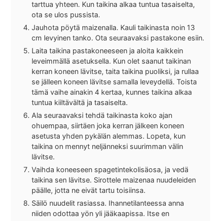
tarttua yhteen. Kun taikina alkaa tuntua tasaiselta,
ota se ulos pussista.
Jauhota pöytä maizenalla. Kauli taikinasta noin 13
cm levyinen tanko. Ota seuraavaksi pastakone esiin.
Laita taikina pastakoneeseen ja aloita kaikkein
leveimmällä asetuksella. Kun olet saanut taikinan
kerran koneen lävitse, taita taikina puoliksi, ja rullaa
se jälleen koneen lävitse samalla leveydellä. Toista
tämä vaihe ainakin 4 kertaa, kunnes taikina alkaa
tuntua kiiltävältä ja tasaiselta.
Ala seuraavaksi tehdä taikinasta koko ajan
ohuempaa, siirtäen joka kerran jälkeen koneen
asetusta yhden pykälän alemmas. Lopeta, kun
taikina on mennyt neljänneksi suurimman välin
lävitse.
Vaihda koneeseen spagetintekolisäosa, ja vedä
taikina sen lävitse. Sirottele maizenaa nuudeleiden
päälle, jotta ne eivät tartu toisiinsa.
Säilö nuudelit rasiassa. Ihannetilanteessa anna
niiden odottaa yön yli jääkaapissa. Itse en