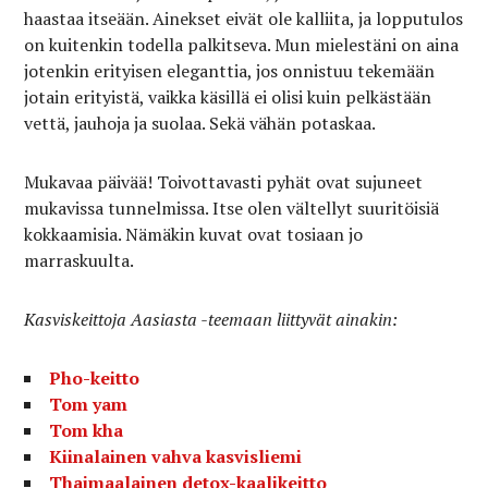
haastaa itseään. Ainekset eivät ole kalliita, ja lopputulos
on kuitenkin todella palkitseva. Mun mielestäni on aina
jotenkin erityisen eleganttia, jos onnistuu tekemään
jotain erityistä, vaikka käsillä ei olisi kuin pelkästään
vettä, jauhoja ja suolaa. Sekä vähän potaskaa.
Mukavaa päivää! Toivottavasti pyhät ovat sujuneet
mukavissa tunnelmissa. Itse olen vältellyt suuritöisiä
kokkaamisia. Nämäkin kuvat ovat tosiaan jo
marraskuulta.
Kasviskeittoja Aasiasta -teemaan liittyvät ainakin:
Pho-keitto
Tom yam
Tom kha
Kiinalainen vahva kasvisliemi
Thaimaalainen detox-kaalikeitto