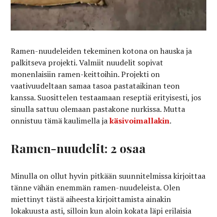
Ramen-nuudeleiden tekeminen kotona on hauska ja
palkitseva projekti. Valmiit nuudelit sopivat
monenlaisiin ramen-keittoihin. Projekti on
vaativuudeltaan samaa tasoa pastataikinan teon
kanssa. Suosittelen testaamaan reseptiä erityisesti, jos
sinulla sattuu olemaan pastakone nurkissa. Mutta
onnistuu tämä kaulimella ja
käsivoimallakin
.
Ramen-nuudelit: 2 osaa
Minulla on ollut hyvin pitkään suunnitelmissa kirjoittaa
tänne vähän enemmän ramen-nuudeleista. Olen
miettinyt tästä aiheesta kirjoittamista ainakin
lokakuusta asti, silloin kun aloin kokata läpi erilaisia