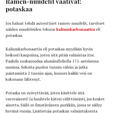
Ramen-nuudelit vaativat:
potaskaa
Jos haluat tehdä autenttiset ramen-nuudelit, tarvitset
näiden nuudeleiden tekoon
kaliumkarbonaattia
eli
potaskaa.
Kaliumkarbonaattia eli potaskaa myydään hyvin
heikosti kaupoissa, joten sitä pitää valmistaa itse.
Paahda ruokasoodaa alumiinifoliolla 175-asteisessa
uunissa. Sekoita puolen tunnin välein ja jatka
paistamista 2 tunnin ajan, kunnes kaikki vesi on
kokonaan lähtenyt.
Potaska on syövyttävää, joten käsittele sitä
varovaisesti! Ja huuhtele kätesi välittömästi, jos kosket
ainetta. Säilö se ilmatiiviiseen purkkiin, jossa se säilyy
hyvänä vuosia. Lisätietoja potaskan valmistuksesta