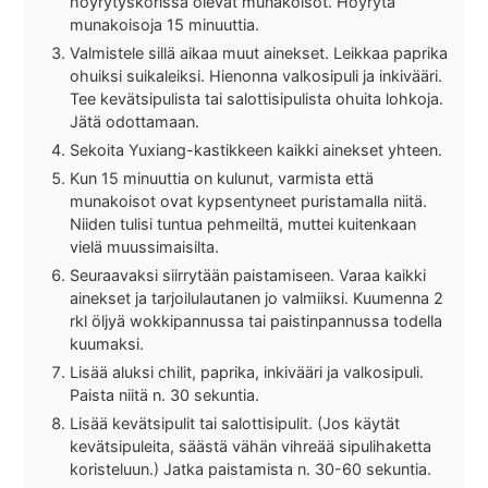
höyrytyskorissa olevat munakoisot. Höyrytä
munakoisoja 15 minuuttia.
Valmistele sillä aikaa muut ainekset. Leikkaa paprika
ohuiksi suikaleiksi. Hienonna valkosipuli ja inkivääri.
Tee kevätsipulista tai salottisipulista ohuita lohkoja.
Jätä odottamaan.
Sekoita Yuxiang-kastikkeen kaikki ainekset yhteen.
Kun 15 minuuttia on kulunut, varmista että
munakoisot ovat kypsentyneet puristamalla niitä.
Niiden tulisi tuntua pehmeiltä, muttei kuitenkaan
vielä muussimaisilta.
Seuraavaksi siirrytään paistamiseen. Varaa kaikki
ainekset ja tarjoilulautanen jo valmiiksi. Kuumenna 2
rkl öljyä wokkipannussa tai paistinpannussa todella
kuumaksi.
Lisää aluksi chilit, paprika, inkivääri ja valkosipuli.
Paista niitä n. 30 sekuntia.
Lisää kevätsipulit tai salottisipulit. (Jos käytät
kevätsipuleita, säästä vähän vihreää sipulihaketta
koristeluun.) Jatka paistamista n. 30-60 sekuntia.