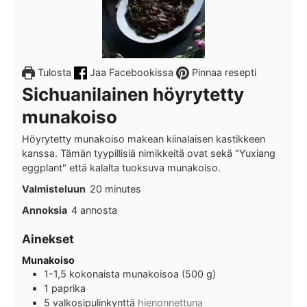
Tulosta
Jaa Facebookissa
Pinnaa resepti
Sichuanilainen höyrytetty
munakoiso
Höyrytetty munakoiso makean kiinalaisen kastikkeen
kanssa. Tämän tyypillisiä nimikkeitä ovat sekä "Yuxiang
eggplant" että kalalta tuoksuva munakoiso.
minutes
Valmisteluun
20
minutes
Annoksia
4
annosta
Ainekset
Munakoiso
1-1,5
kokonaista munakoisoa (500 g)
1
paprika
5
valkosipulinkynttä
hienonnettuna