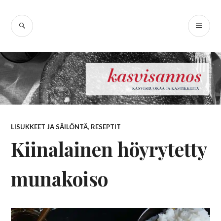
Skip
Kasvisannos –
to
SEARCH
PR
content
kasvisruokablogi
ME
LISUKKEET JA SÄILÖNTÄ
,
RESEPTIT
Kiinalainen höyrytetty
munakoiso