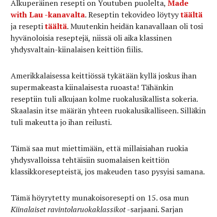
Alkuperäinen resepti on Youtuben puolelta,
Made
with Lau -kanavalta
. Reseptin tekovideo löytyy
täältä
ja resepti
täältä
. Muutenkin heidän kanavallaan oli tosi
hyvänoloisia reseptejä, niissä oli aika klassinen
yhdysvaltain-kiinalaisen keittiön fiilis.
Amerikkalaisessa keittiössä tykätään kyllä joskus ihan
supermakeasta kiinalaisesta ruoasta! Tähänkin
reseptiin tuli alkujaan kolme ruokalusikallista sokeria.
Skaalasin itse määrän yhteen ruokalusikalliseen. Silläkin
tuli makeutta jo ihan reilusti.
Tämä saa mut miettimään, että millaisiahan ruokia
yhdysvalloissa tehtäisiin suomalaisen keittiön
klassikkoresepteistä, jos makeuden taso pysyisi samana.
Tämä höyrytetty munakoisoresepti on 15. osa mun
Kiinalaiset ravintolaruokaklassikot
-sarjaani. Sarjan