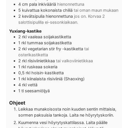
4 cm pala
inkivääriä
hienonnettuna
5
kuivattua kokonaista chiliä
tai oman maun mukaan
2
kevätsipulia hienonnettuna
jos on. Korvaa 2
salottisipulilla ei-sesonkiaikaan.
Yuxiang-kastike
2
rkl
vaaleaa soijakastiketta
1
rkl
tummaa soijakastiketta
2
rkl
vegetarian stir fry -kastiketta
tai
osterikastiketta
2
rkl
riisiviinietikkaa
tai valkoviinietikkaa
1
rkl
ruskeaa sokeria
0,5
rkl
hoisin-kastiketta
1
rkl
kiinalaista riisiviiniä (Shaoxing)
4
rkl
vettä
1
tl
seesamiöljyä
Ohjeet
Leikkaa munakoisosta noin kuuden sentin mittaisia,
sormen paksuisia tankoja. Laita ne höyrytyskoriin.
Kuumenna vesi höyrytyskattilassa. Laita päälle