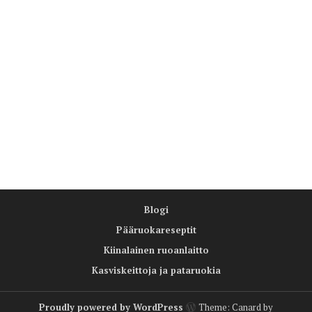
Blogi
Pääruokareseptit
Kiinalainen ruoanlaitto
Kasviskeittoja ja pataruokia
Proudly powered by WordPress
Theme: Canard by