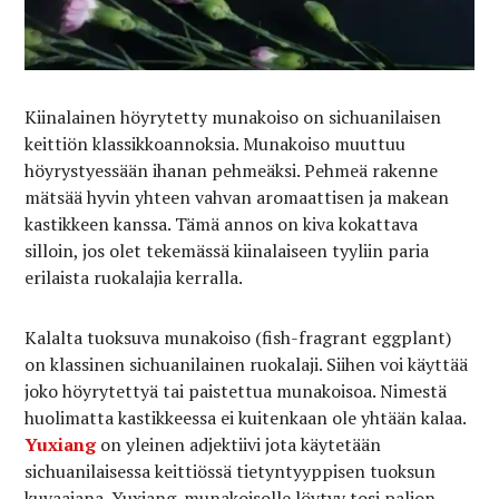
Kiinalainen höyrytetty munakoiso on sichuanilaisen
keittiön klassikkoannoksia. Munakoiso muuttuu
höyrystyessään ihanan pehmeäksi. Pehmeä rakenne
mätsää hyvin yhteen vahvan aromaattisen ja makean
kastikkeen kanssa. Tämä annos on kiva kokattava
silloin, jos olet tekemässä kiinalaiseen tyyliin paria
erilaista ruokalajia kerralla.
Kalalta tuoksuva munakoiso (fish-fragrant eggplant)
on klassinen sichuanilainen ruokalaji. Siihen voi käyttää
joko höyrytettyä tai paistettua munakoisoa. Nimestä
huolimatta kastikkeessa ei kuitenkaan ole yhtään kalaa.
Yuxiang
on yleinen adjektiivi jota käytetään
sichuanilaisessa keittiössä tietyntyyppisen tuoksun
kuvaajana. Yuxiang-munakoisolle löytyy tosi paljon