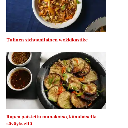
Tulinen sichuanilainen wokkikastike
Rapea paistettu munakoiso, kiinalaisella
säväyksellä