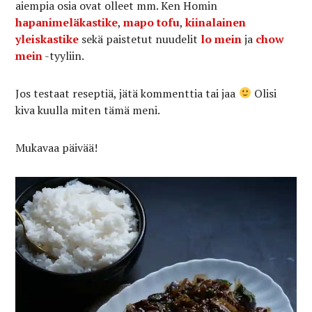
aiempia osia ovat olleet mm. Ken Homin
hapanimeläkastike
,
mapo tofu
,
kiinalainen
yleiskastike
sekä paistetut nuudelit
lo mein
ja
chow
mein
-tyyliin.
Jos testaat reseptiä, jätä kommenttia tai jaa
Olisi
kiva kuulla miten tämä meni.
Mukavaa päivää!