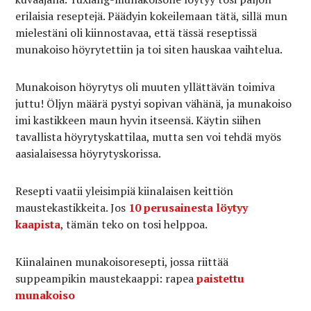
erilaisia reseptejä. Päädyin kokeilemaan tätä, sillä mun
mielestäni oli kiinnostavaa, että tässä reseptissä
munakoiso höyrytettiin ja toi siten hauskaa vaihtelua.
Munakoison höyrytys oli muuten yllättävän toimiva
juttu! Öljyn määrä pystyi sopivan vähänä, ja munakoiso
imi kastikkeen maun hyvin itseensä. Käytin siihen
tavallista höyrytyskattilaa, mutta sen voi tehdä myös
aasialaisessa höyrytyskorissa.
Resepti vaatii yleisimpiä kiinalaisen keittiön
maustekastikkeita. Jos
10 perusainesta löytyy
kaapista
, tämän teko on tosi helppoa.
Kiinalainen munakoisoresepti, jossa riittää
suppeampikin maustekaappi: rapea
paistettu
munakoiso