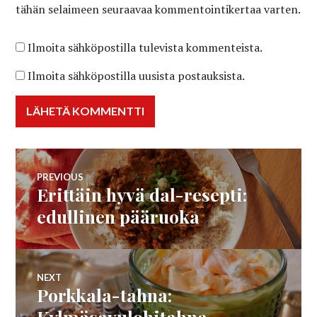
tähän selaimeen seuraavaa kommentointikertaa varten.
Ilmoita sähköpostilla tulevista kommenteista.
Ilmoita sähköpostilla uusista postauksista.
Artikkelien
PREVIOUS
Erittäin hyvä dal-resepti:
Previous
selaus
post:
edullinen pääruoka
NEXT
Porkkala-tahna:
Next
post:
Kylmäsavulohitahna