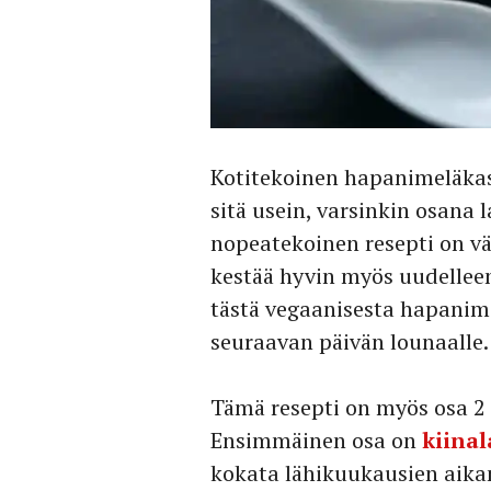
Kotitekoinen hapanimeläkast
sitä usein, varsinkin osana
nopeatekoinen resepti on vä
kestää hyvin myös uudelleenl
tästä vegaanisesta hapanim
seuraavan päivän lounaalle.
Tämä resepti on myös osa 2 
Ensimmäinen osa on
kiinal
kokata lähikuukausien aikana