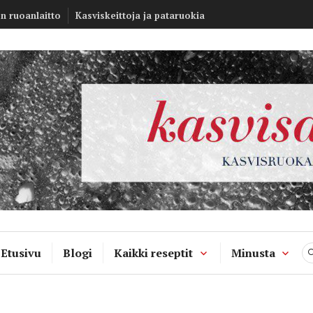
Kasvisannos –
en ruoanlaitto
Kasviskeittoja ja pataruokia
kasvisruokablo
Etusivu
Blogi
Kaikki reseptit
Minusta