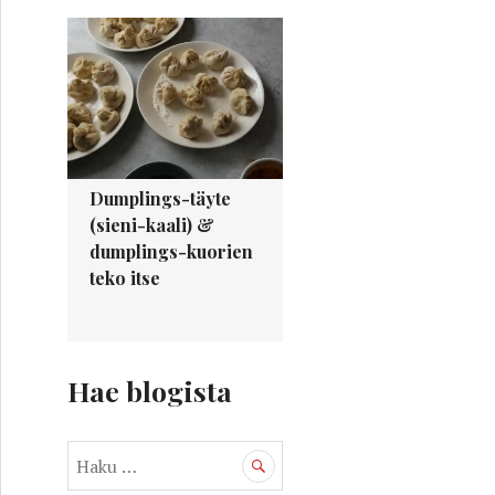
Dumplings-täyte
(sieni-kaali) &
dumplings-kuorien
teko itse
Hae blogista
H
a