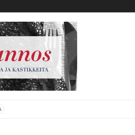
gi
SEARCH