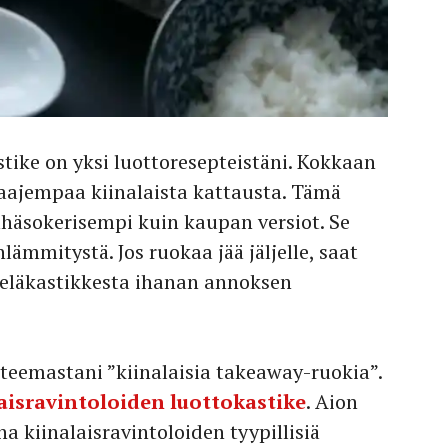
ike on yksi luottoresepteistäni. Kokkaan
 laajempaa kiinalaista kattausta. Tämä
häsokerisempi kuin kaupan versiot. Se
ämmitystä. Jos ruokaa jää jäljelle, saat
eläkastikkesta ihanan annoksen
teemastani ”kiinalaisia takeaway-ruokia”.
aisravintoloiden luottokastike
. Aion
 kiinalaisravintoloiden tyypillisiä