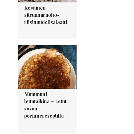
Kesäinen
sitruunaruoho-
riisinuudelisalaatti
Mummuni
lettutaikina – Letut
suvun
perinnereseptillä