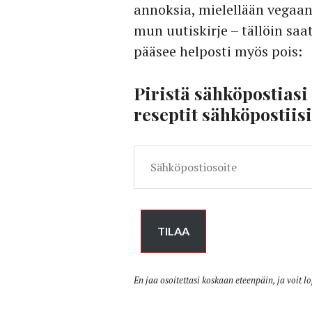
annoksia, mielellään vegaani
mun uutiskirje – tällöin saat
pääsee helposti myös pois:
Piristä sähköpostiasi
reseptit sähköpostiisi
Sähköpostiosoite
TILAA
En jaa osoitettasi koskaan eteenpäin, ja voit l