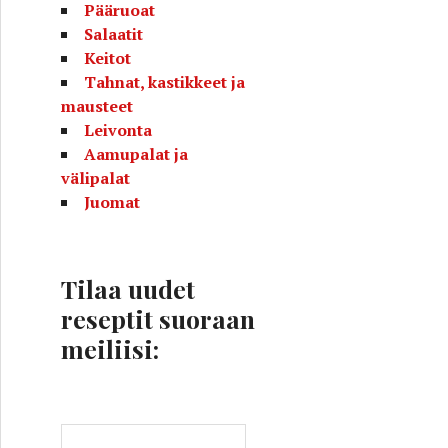
Pääruoat
Salaatit
Keitot
Tahnat, kastikkeet ja
mausteet
Leivonta
Aamupalat ja
välipalat
Juomat
Tilaa uudet
reseptit suoraan
meiliisi:
S