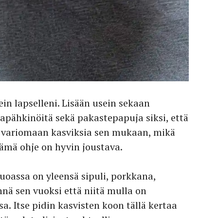
in lapselleni. Lisään usein sekaan
pähkinöitä sekä pakastepapuja siksi, että
en variomaan kasviksia sen mukaan, mikä
tämä ohje on hyvin joustava.
ruoassa on yleensä sipuli, porkkana,
innä sen vuoksi että niitä mulla on
a. Itse pidin kasvisten koon tällä kertaa