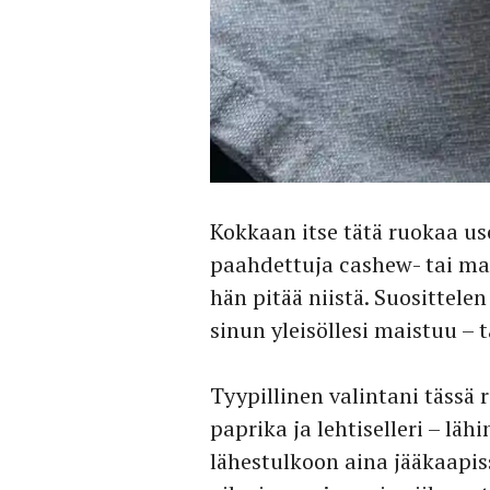
Kokkaan itse tätä ruokaa use
paahdettuja cashew- tai maa
hän pitää niistä. Suosittel
sinun yleisöllesi maistuu – 
Tyypillinen valintani tässä 
paprika ja lehtiselleri – läh
lähestulkoon aina jääkaapiss