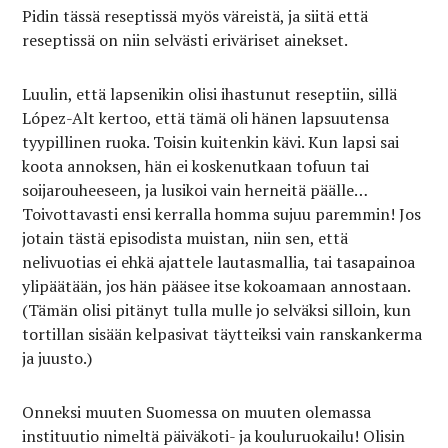
Pidin tässä reseptissä myös väreistä, ja siitä että
reseptissä on niin selvästi eriväriset ainekset.
Luulin, että lapsenikin olisi ihastunut reseptiin, sillä
López-Alt kertoo, että tämä oli hänen lapsuutensa
tyypillinen ruoka. Toisin kuitenkin kävi. Kun lapsi sai
koota annoksen, hän ei koskenutkaan tofuun tai
soijarouheeseen, ja lusikoi vain herneitä päälle…
Toivottavasti ensi kerralla homma sujuu paremmin! Jos
jotain tästä episodista muistan, niin sen, että
nelivuotias ei ehkä ajattele lautasmallia, tai tasapainoa
ylipäätään, jos hän pääsee itse kokoamaan annostaan.
(Tämän olisi pitänyt tulla mulle jo selväksi silloin, kun
tortillan sisään kelpasivat täytteiksi vain ranskankerma
ja juusto.)
Onneksi muuten Suomessa on muuten olemassa
instituutio nimeltä päiväkoti- ja kouluruokailu! Olisin