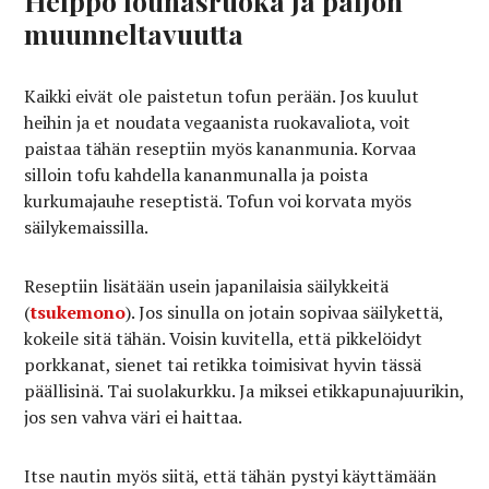
Helppo lounasruoka ja paljon
muunneltavuutta
Kaikki eivät ole paistetun tofun perään. Jos kuulut
heihin ja et noudata vegaanista ruokavaliota, voit
paistaa tähän reseptiin myös kananmunia. Korvaa
silloin tofu kahdella kananmunalla ja poista
kurkumajauhe reseptistä. Tofun voi korvata myös
säilykemaissilla.
Reseptiin lisätään usein japanilaisia säilykkeitä
(
tsukemono
). Jos sinulla on jotain sopivaa säilykettä,
kokeile sitä tähän. Voisin kuvitella, että pikkelöidyt
porkkanat, sienet tai retikka toimisivat hyvin tässä
päällisinä. Tai suolakurkku. Ja miksei etikkapunajuurikin,
jos sen vahva väri ei haittaa.
Itse nautin myös siitä, että tähän pystyi käyttämään