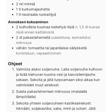
2
rkl
miriniä
1
tl
kurkumajauhetta
1
tl
neutraalia ruokaöljyä
Annoksen kokoaminen
2
kulhollista
kuumaa keitettyä riisiä
n. 1,5 dl kuivaa
riisiä ennen keittämistä
2
dl
pakasteherneitä
sulatettuna, esimerkiksi
mikrossa
vähän: tomaattia tai japanilaisia säilykkeitä
koristeluun, vapaaehtoinen
Ohjeet
Valmista aluksi soijarouhe. Laita soijarouhe kulhoon
ja lisää kiehuvan kuuma vesi ja kasvisliemijauhe
sekaan. Sekoita ja jätä turpoamaan siksi aikaa kun
valmistelet muut ainekset.
Sulata pakasteherneet mikrossa (matalalla
lämpötilalla)
Sekoita yhteen soijarouheen kastikeainekset:
inkivääri, soijakastike, sake, mirin ja sokeri. Jätä