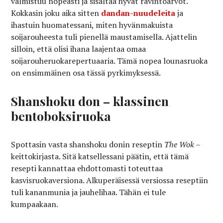
valmistuu nopeasti ja sisältää hyvät ravintoarvot.
Kokkasin joku aika sitten
dandan-nuudeleita
ja
ihastuin huomatessani, miten hyvänmakuista
soijarouheesta tuli pienellä maustamisella. Ajattelin
silloin, että olisi ihana laajentaa omaa
soijarouheruokarepertuaaria. Tämä nopea lounasruoka
on ensimmäinen osa tässä pyrkimyksessä.
Shanshoku don – klassinen
bentoboksiruoka
Spottasin vasta shanshoku donin reseptin
The Wok
–
keittokirjasta. Sitä katsellessani päätin, että tämä
resepti kannattaa ehdottomasti toteuttaa
kasvisruokaversiona. Alkuperäisessä versiossa reseptiin
tuli kananmunia ja jauhelihaa. Tähän ei tule
kumpaakaan.