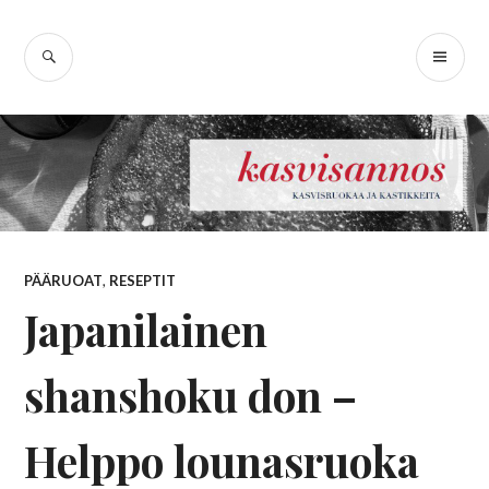
Skip
Kasvisannos –
to
SEARCH
PR
content
kasvisruokablogi
ME
PÄÄRUOAT
,
RESEPTIT
Japanilainen
shanshoku don –
Helppo lounasruoka