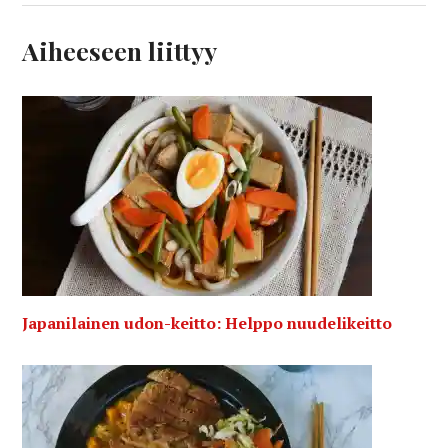
Aiheeseen liittyy
Japanilainen udon-keitto: Helppo nuudelikeitto