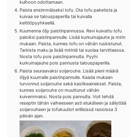
kulhoon odottamaan.
Paista ensimmäiseksi tofu. Ota tofu paketista ja
kuivaa se talouspaperilla tai kuivalla
keittiöpyyhkeellä.
Kuumenna öljy paistinpannussa. Revi kuivattu tofu
paloiksi paistinpannulle. Lisää kurkumajauhe ja mirin
mukaan. Paista, kunnes tofu on vähän ruskistunut.
Tarkista maku ja lisää miriniä tai suolaa tarvittaessa.
Nosta tofu pois paistinpannulta. Pyyhi
kurkumajauhe pois pannusta talouspaperilla.
Paista seuraavaksi soijarouhe. Lisää pieni määrä
öljyä kuumalle paistinpannulle. Kaada mukaan
turvonnut soijarouhe sekä kastikeainekset. Paista,
kunnes soijarouhe on muuttunut vähän
kuivemmaksi. Nosta pois pannulta. Voit tehdä
reseptin tähän vaiheeseen asti etukäteen ja säilyttää
soijarouheen ja tofukuutiot erillisissä rasioissa 3
päivän ajan.