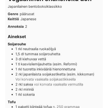
Japanilainen bentoboksiklassikko
Genre
pääruoat
Keittiö
Japanese
Annoksia
2
Ainekset
Soijarouhe
1
rkl
neutraalia ruokaöljyä
1,5
dl
tummaa soijarouhetta
3
dl
kiehuvaa vettä
1
tl
kasvisliemijauhetta (esim. Reformi)
1
rkl
tuoretta inkivääriä hienonnettuna
2
rkl
japanilaista soijakastiketta (esim. kikkoman)
Voi korvata vaalealla soijakastikkeella
2
rkl
sakea
voi korvata vaalealla vermutilla
2
rkl
miriniä
1
rkl
sokeria
Tofu
1
paketti
kiinteää tofua
n. 250 grammaa