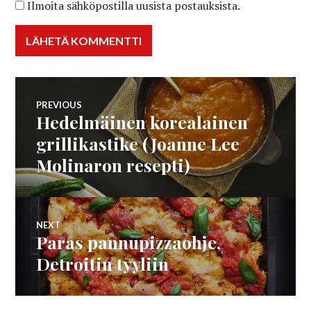
Ilmoita sähköpostilla uusista postauksista.
Artikkelien
PREVIOUS
Hedelmäinen korealainen
Previous
selaus
post:
grillikastike (Joanne Lee
Molinaron resepti)
NEXT
Paras pannupizzaohje,
Next
post:
Detroitin tyyliin