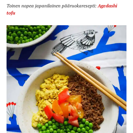
Toinen nopea japanilainen pääruokaresepti:
Agedashi
tofu