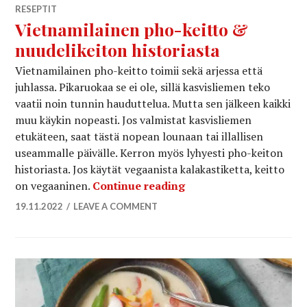
RESEPTIT
Vietnamilainen pho-keitto &
nuudelikeiton historiasta
Vietnamilainen pho-keitto toimii sekä arjessa että
juhlassa. Pikaruokaa se ei ole, sillä kasvisliemen teko
vaatii noin tunnin hauduttelua. Mutta sen jälkeen kaikki
muu käykin nopeasti. Jos valmistat kasvisliemen
etukäteen, saat tästä nopean lounaan tai illallisen
useammalle päivälle. Kerron myös lyhyesti pho-keiton
historiasta. Jos käytät vegaanista kalakastiketta, keitto
Vietnamilainen pho-kei
on vegaaninen.
Continue reading
19.11.2022
LEAVE A COMMENT