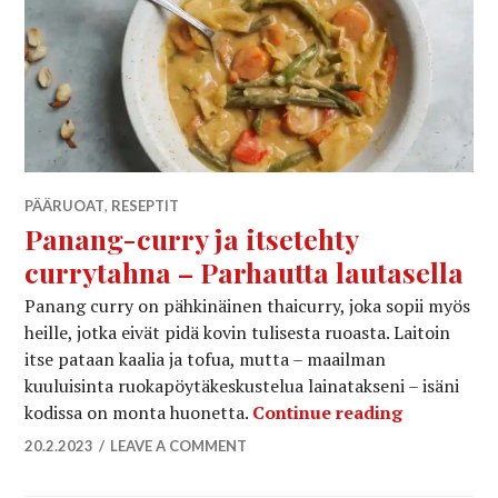
PÄÄRUOAT
,
RESEPTIT
Panang-curry ja itsetehty
currytahna – Parhautta lautasella
Panang curry on pähkinäinen thaicurry, joka sopii myös
heille, jotka eivät pidä kovin tulisesta ruoasta. Laitoin
itse pataan kaalia ja tofua, mutta – maailman
kuuluisinta ruokapöytäkeskustelua lainatakseni – isäni
Panang-curr
kodissa on monta huonetta.
Continue reading
20.2.2023
LEAVE A COMMENT