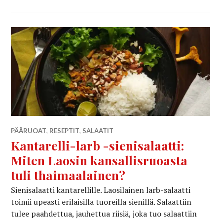
PÄÄRUOAT
,
RESEPTIT
,
SALAATIT
Kantarelli-larb -sienisalaatti:
Miten Laosin kansallisruoasta
tuli thaimaalainen?
Sienisalaatti kantarellille. Laosilainen larb-salaatti
toimii upeasti erilaisilla tuoreilla sienillä. Salaattiin
tulee paahdettua, jauhettua riisiä, joka tuo salaattiin