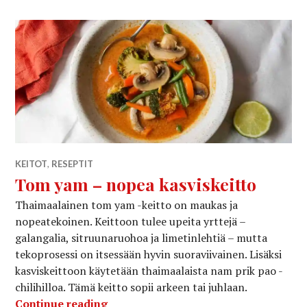
KEITOT
,
RESEPTIT
Tom yam – nopea kasviskeitto
Thaimaalainen tom yam -keitto on maukas ja
nopeatekoinen. Keittoon tulee upeita yrttejä –
galangalia, sitruunaruohoa ja limetinlehtiä – mutta
tekoprosessi on itsessään hyvin suoraviivainen. Lisäksi
kasviskeittoon käytetään thaimaalaista nam prik pao -
chilihilloa. Tämä keitto sopii arkeen tai juhlaan.
Tom yam – nopea kasviskeitto
Continue reading