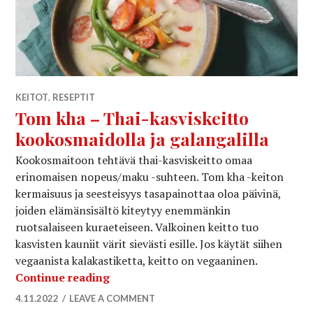
KEITOT
,
RESEPTIT
Tom kha – Thai-kasviskeitto
kookosmaidolla ja galangalilla
Kookosmaitoon tehtävä thai-kasviskeitto omaa
erinomaisen nopeus/maku -suhteen. Tom kha -keiton
kermaisuus ja seesteisyys tasapainottaa oloa päivinä,
joiden elämänsisältö kiteytyy enemmänkin
ruotsalaiseen kuraeteiseen. Valkoinen keitto tuo
kasvisten kauniit värit sievästi esille. Jos käytät siihen
vegaanista kalakastiketta, keitto on vegaaninen.
Tom kha – Thai-kasviskeitto kookosma
Continue reading
4.11.2022
LEAVE A COMMENT