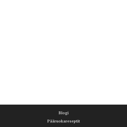
Blogi
Pääruokareseptit