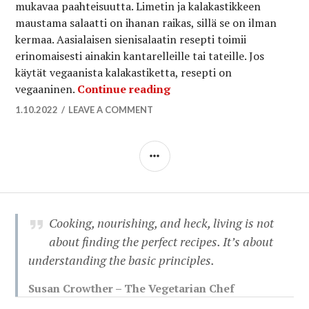
mukavaa paahteisuutta. Limetin ja kalakastikkeen
maustama salaatti on ihanan raikas, sillä se on ilman
kermaa. Aasialaisen sienisalaatin resepti toimii
erinomaisesti ainakin kantarelleille tai tateille. Jos
käytät vegaanista kalakastiketta, resepti on
Kantarelli-larb -sienisala
vegaaninen.
Continue reading
1.10.2022
LEAVE A COMMENT
SIDEBAR
Cooking, nourishing, and heck, living is not
about finding the perfect recipes. It’s about
understanding the basic principles.
Susan Crowther – The Vegetarian Chef