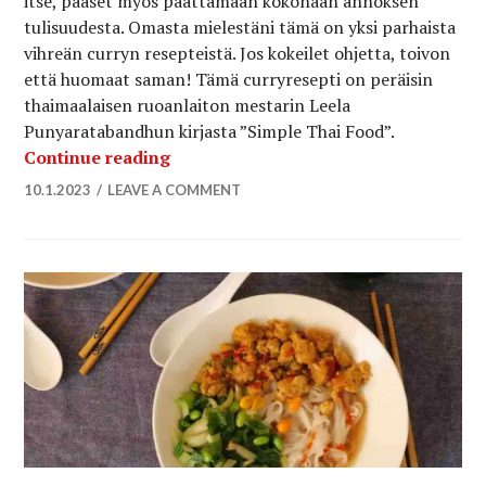
itse, pääset myös päättämään kokonaan annoksen
tulisuudesta. Omasta mielestäni tämä on yksi parhaista
vihreän curryn resepteistä. Jos kokeilet ohjetta, toivon
että huomaat saman! Tämä curryresepti on peräisin
thaimaalaisen ruoanlaiton mestarin Leela
Punyaratabandhun kirjasta ”Simple Thai Food”.
Vihreä curry ja itsetehty currytahna
Continue reading
10.1.2023
LEAVE A COMMENT