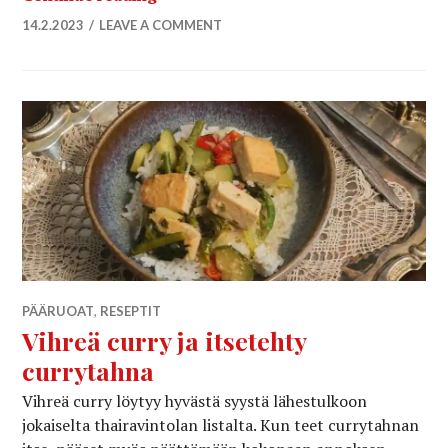
14.2.2023
LEAVE A COMMENT
PÄÄRUOAT
,
RESEPTIT
Vihreä curry ja itsetehty
currytahna
Vihreä curry löytyy hyvästä syystä lähestulkoon
jokaiselta thairavintolan listalta. Kun teet currytahnan