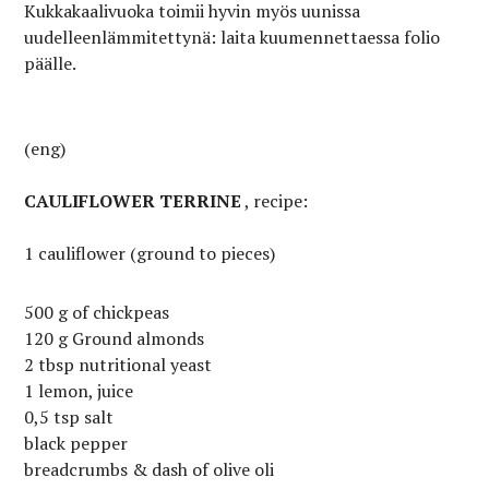
Kukkakaalivuoka toimii hyvin myös uunissa
uudelleenlämmitettynä: laita kuumennettaessa folio
päälle.
(eng)
CAULIFLOWER TERRINE
, recipe:
1 cauliflower (ground to pieces)
500 g of chickpeas
120 g Ground almonds
2 tbsp nutritional yeast
1 lemon, juice
0,5 tsp salt
black pepper
breadcrumbs & dash of olive oli