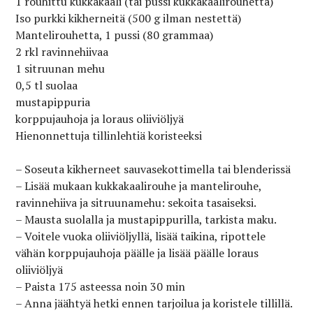
1 rouhittu kukkakaali (tai pussi kukkakaalirouhetta)
Iso purkki kikherneitä (500 g ilman nestettä)
Mantelirouhetta, 1 pussi (80 grammaa)
2 rkl ravinnehiivaa
1 sitruunan mehu
0,5 tl suolaa
mustapippuria
korppujauhoja ja loraus oliiviöljyä
Hienonnettuja tillinlehtiä koristeeksi
– Soseuta kikherneet sauvasekottimella tai blenderissä
– Lisää mukaan kukkakaalirouhe ja mantelirouhe,
ravinnehiiva ja sitruunamehu: sekoita tasaiseksi.
– Mausta suolalla ja mustapippurilla, tarkista maku.
– Voitele vuoka oliiviöljyllä, lisää taikina, ripottele
vähän korppujauhoja päälle ja lisää päälle loraus
oliiviöljyä
– Paista 175 asteessa noin 30 min
– Anna jäähtyä hetki ennen tarjoilua ja koristele tillillä.