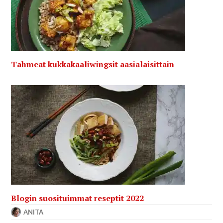
Tahmeat kukkakaaliwingsit aasialaisittain
Blogin suosituimmat reseptit 2022
ANITA