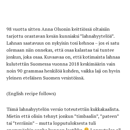
98 vuotta sitten Anna Olsonin keittiössä oltaisiin
tarjottu orastavan kesän kunniaksi ”lahnahyytelöä”.
Lahnan saatavuus on nykyisin tosi kehnoa – jos ei satu
olemaan niin onnekas, että osaa kalastaa tai tuntee
jonkun, joka osaa. Kuvaavaa on, että kotimaista lahnaa
kulutettiin Suomessa vuonna 2018 keskimäärin vain
noin 90 grammaa henkilöä kohden, vaikka laji on hyvin
yleinen eteläisen Suomen vesistöissä.
(English recipe follows)
Tämä lahnahyytelön versio toteutettiin kukkakaalista.
Mietin että olisin tehnyt jonkun ”timbaalin”, ”pateen”
tai ”terriinin” – mutta lopputuloksesta tuli
enemmänkin vanha kunnon laatikko
Lopputulos oli