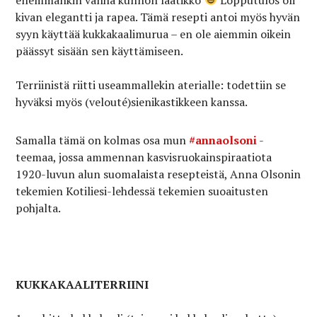
kivan elegantti ja rapea. Tämä resepti antoi myös hyvän
syyn käyttää kukkakaalimurua – en ole aiemmin oikein
päässyt sisään sen käyttämiseen.
Terriinistä riitti useammallekin aterialle: todettiin se
hyväksi myös (velouté)sienikastikkeen kanssa.
Samalla tämä on kolmas osa mun
#annaolsoni
-
teemaa, jossa ammennan kasvisruokainspiraatiota
1920-luvun alun suomalaista resepteistä, Anna Olsonin
tekemien Kotiliesi-lehdessä tekemien suoaitusten
pohjalta.
KUKKAKAALITERRIINI