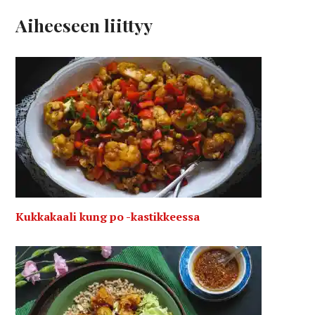
Aiheeseen liittyy
Kukkakaali kung po -kastikkeessa