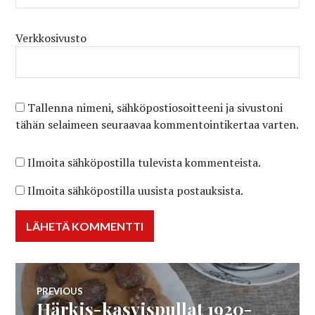
Verkkosivusto
Tallenna nimeni, sähköpostiosoitteeni ja sivustoni
tähän selaimeen seuraavaa kommentointikertaa varten.
Ilmoita sähköpostilla tulevista kommenteista.
Ilmoita sähköpostilla uusista postauksista.
Artikkelien
PREVIOUS
Härkis-kasvispullat 1920-
Previous