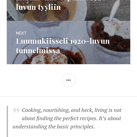
selaus
post:
luvun tyyliin
NEXT
Luumukiisseli 1920-luvun
Next
post:
tunnelmissa
SIDEBAR
Cooking, nourishing, and heck, living is not
about finding the perfect recipes. It’s about
understanding the basic principles.