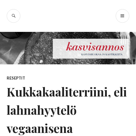
Skip
Kasvisannos –
to
SEARCH
PR
content
kasvisruokablogi
ME
RESEPTIT
Kukkakaaliterriini, eli
lahnahyytelö
vegaanisena