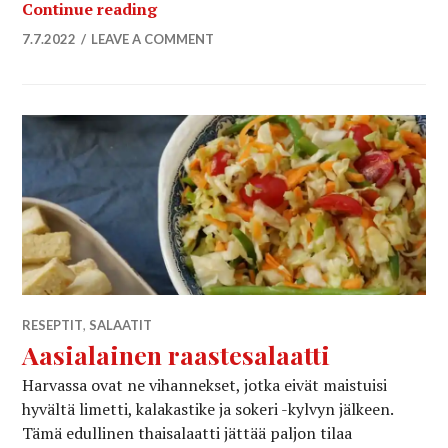
Helppo kiinalainen mäiskykurkku
Continue reading
7.7.2022
LEAVE A COMMENT
RESEPTIT
,
SALAATIT
Aasialainen raastesalaatti
Harvassa ovat ne vihannekset, jotka eivät maistuisi
hyvältä limetti, kalakastike ja sokeri -kylvyn jälkeen.
Tämä edullinen thaisalaatti jättää paljon tilaa