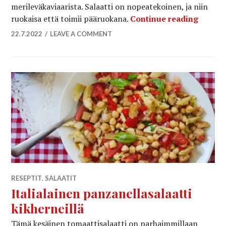
merileväkaviaarista. Salaatti on nopeatekoinen, ja niin
Luksus
ruokaisa että toimii pääruokana.
Continue reading
22.7.2022
LEAVE A COMMENT
RESEPTIT
,
SALAATIT
Italialainen panzanellasalaatti
kikherneillä
Tämä kesäinen tomaattisalaatti on parhaimmillaan