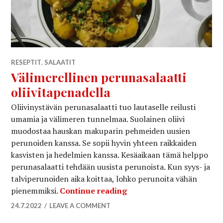
RESEPTIT
,
SALAATIT
Välimerellinen perunasalaatti
oliivitapenadella
Oliivinystävän perunasalaatti tuo lautaselle reilusti
umamia ja välimeren tunnelmaa. Suolainen oliivi
muodostaa hauskan makuparin pehmeiden uusien
perunoiden kanssa. Se sopii hyvin yhteen raikkaiden
kasvisten ja hedelmien kanssa. Kesäaikaan tämä helppo
perunasalaatti tehdään uusista perunoista. Kun syys- ja
talviperunoiden aika koittaa, lohko perunoita vähän
Välimerellinen perunasal
pienemmiksi.
Continue reading
24.7.2022
LEAVE A COMMENT