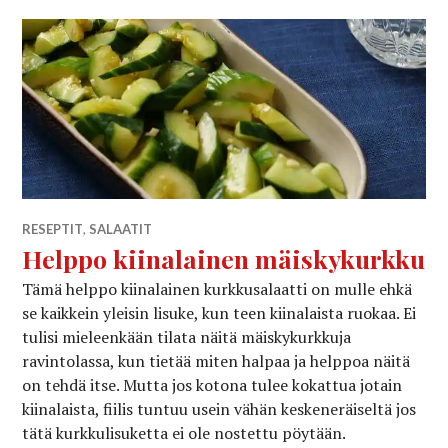
RESEPTIT
,
SALAATIT
Helppo kiinalainen mäiskykurkku
Tämä helppo kiinalainen kurkkusalaatti on mulle ehkä
se kaikkein yleisin lisuke, kun teen kiinalaista ruokaa. Ei
tulisi mieleenkään tilata näitä mäiskykurkkuja
ravintolassa, kun tietää miten halpaa ja helppoa näitä
on tehdä itse. Mutta jos kotona tulee kokattua jotain
kiinalaista, fiilis tuntuu usein vähän keskeneräiseltä jos
tätä kurkkulisuketta ei ole nostettu pöytään.