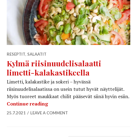
RESEPTIT
,
SALAATIT
Kylmä riisinuudelisalaatti
limetti-kalakastikeella
Limetti, kalakastike ja sokeri – hyvässä
riisinuudelisalaatissa on usein tutut hyvät näyttelijät.
Myös tuoreet maukkaat chilit pääsevät siinä hyvin esiin.
Kylmä riisinuudelisalaatti limetti-kal
Continue reading
25.7.2021
LEAVE A COMMENT