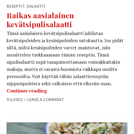
RESEPTIT
,
SALAATIT
Raikas aasialainen
kevätsipulisalaatti
Tämä aasialaisen kevätsipulisalaatti juhlistaa
kevätsipuleiden ja kesäsipuleiden satokautta. Jos pidät
siltä, miltä kesäsipuleiden varret maistuvat, niin
suosittelen tsekkaamaan tämän reseptin. Tämä
sipulisalaatti sopii tasapainottamaan voimakkaitakin
makuja, mutta ei varasta huomiota vaikkapa uusilta
perunoilta. Voit käyttää tähän salaattireseptiin
nippusipuleista sekä valkoisen että vihreän osan.
Raikas aasialainen kevätsipulisalaatt
Continue reading
9.6.2022
LEAVE A COMMENT