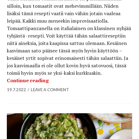
silloin, kun tomaatit ovat mehevimmillään. Niiden
lisäksi tämä resepti vaatii vain vähän jotain vaaleaa
leipää. Kaikki muu meneekin improvisaatiolla.
Tomaattipanzanella on italialainen on klassinen nyhjää
tyhjästä -resepti. Voit käyttää tähän salaattireseptiin
niitä aineksia, joita kaapissa sattuu olemaan. Kesäinen
kasvimaan sato pääsee tässä myös hyvin käyttöön –
kesäiset yrtit sopivat erinomaisesti tähän salaattiin. Ja
jos kasvimaalla ei ole ollut kovin hyvä satovuosi, tässä
toimii hyvin myös se yksi-kaksi kurkkuakin.
Italialainen panzanellasalaatti kikher
Continue reading
19.7.2022
LEAVE A COMMENT