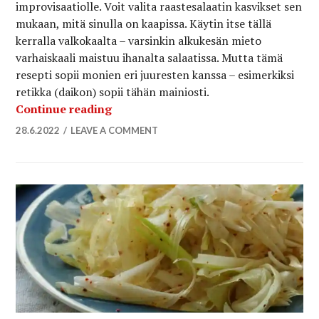
improvisaatiolle. Voit valita raastesalaatin kasvikset sen
mukaan, mitä sinulla on kaapissa. Käytin itse tällä
kerralla valkokaalta – varsinkin alkukesän mieto
varhaiskaali maistuu ihanalta salaatissa. Mutta tämä
resepti sopii monien eri juuresten kanssa – esimerkiksi
retikka (daikon) sopii tähän mainiosti.
Aasialainen raastesalaatti
Continue reading
28.6.2022
LEAVE A COMMENT