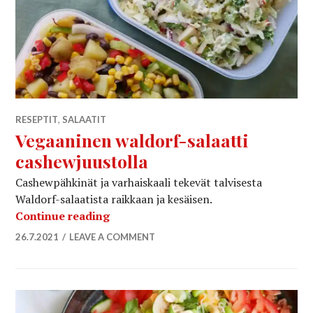
RESEPTIT
,
SALAATIT
Vegaaninen waldorf-salaatti
cashewjuustolla
Cashewpähkinät ja varhaiskaali tekevät talvisesta
Waldorf-salaatista raikkaan ja kesäisen.
Vegaaninen waldorf-salaatti cashewj
Continue reading
26.7.2021
LEAVE A COMMENT