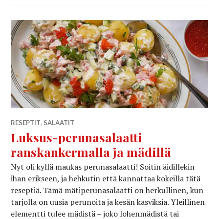
RESEPTIT
,
SALAATIT
Luksus-perunasalaatti
ranskankermalla ja mädillä
Nyt oli kyllä maukas perunasalaatti! Soitin äidillekin
ihan erikseen, ja hehkutin että kannattaa kokeilla tätä
reseptiä. Tämä mätiperunasalaatti on herkullinen, kun
tarjolla on uusia perunoita ja kesän kasviksia. Yleillinen
elementti tulee mädistä – joko lohenmädistä tai