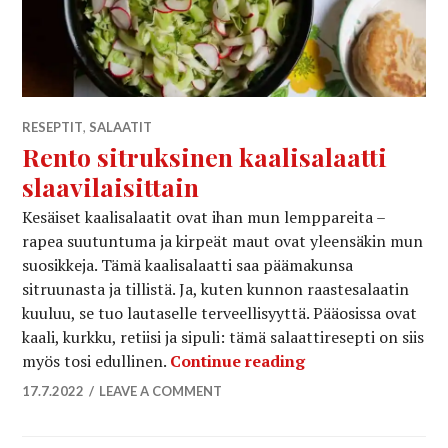
RESEPTIT
,
SALAATIT
Rento sitruksinen kaalisalaatti
slaavilaisittain
Kesäiset kaalisalaatit ovat ihan mun lemppareita –
rapea suutuntuma ja kirpeät maut ovat yleensäkin mun
suosikkeja. Tämä kaalisalaatti saa päämakunsa
sitruunasta ja tillistä. Ja, kuten kunnon raastesalaatin
kuuluu, se tuo lautaselle terveellisyyttä. Pääosissa ovat
kaali, kurkku, retiisi ja sipuli: tämä salaattiresepti on siis
Rento sitruksinen k
myös tosi edullinen.
Continue reading
17.7.2022
LEAVE A COMMENT