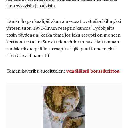
aina syksyisin ja talvisin.
Tämän hapankaalipiirakan ainesosat ovat aika lailla yksi
yhteen tuon 1990-luvun reseptin kanssa. Työohjeita
tosin täydensin, koska tämä jos joku resepti on moneen
kertaan testattu. Suosittelen ehdottomasti laittamaan
suolakurkkua päälle – reseptistä jää puuttumaan yksi
tärkeä osa ilman sitä.
Tämän kaveriksi suosittelen:
venäläistä borssikeittoa