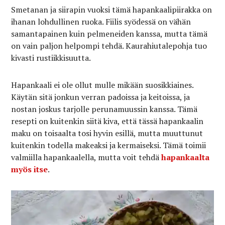
Smetanan ja siirapin vuoksi tämä hapankaalipiirakka on
ihanan lohdullinen ruoka. Fiilis syödessä on vähän
samantapainen kuin pelmeneiden kanssa, mutta tämä
on vain paljon helpompi tehdä. Kaurahiutalepohja tuo
kivasti rustiikkisuutta.
Hapankaali ei ole ollut mulle mikään suosikkiaines.
Käytän sitä jonkun verran padoissa ja keitoissa, ja
nostan joskus tarjolle perunamuussin kanssa. Tämä
resepti on kuitenkin siitä kiva, että tässä hapankaalin
maku on toisaalta tosi hyvin esillä, mutta muuttunut
kuitenkin todella makeaksi ja kermaiseksi. Tämä toimii
valmiilla hapankaalella, mutta voit tehdä
hapankaalta
myös itse
.