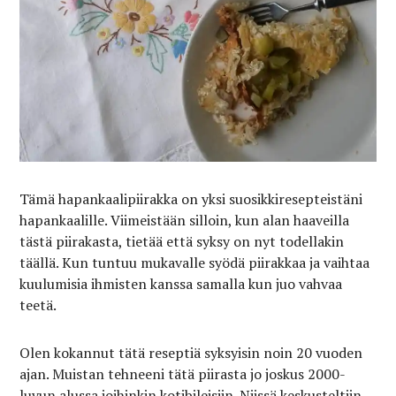
Tämä hapankaalipiirakka on yksi suosikkiresepteistäni
hapankaalille. Viimeistään silloin, kun alan haaveilla
tästä piirakasta, tietää että syksy on nyt todellakin
täällä. Kun tuntuu mukavalle syödä piirakkaa ja vaihtaa
kuulumisia ihmisten kanssa samalla kun juo vahvaa
teetä.
Olen kokannut tätä reseptiä syksyisin noin 20 vuoden
ajan. Muistan tehneeni tätä piirasta jo joskus 2000-
luvun alussa joihinkin kotibileisiin. Niissä keskusteltiin