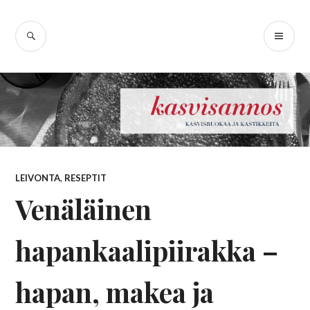
Skip
Kasvisannos –
to
SEARCH
PR
content
kasvisruokablogi
ME
LEIVONTA
,
RESEPTIT
Venäläinen
hapankaalipiirakka –
hapan, makea ja