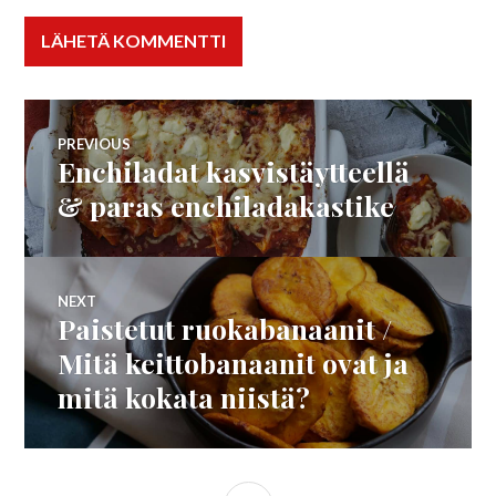
Artikkelien
PREVIOUS
Enchiladat kasvistäytteellä
Previous
selaus
post:
& paras enchiladakastike
NEXT
Paistetut ruokabanaanit /
Next
post:
Mitä keittobanaanit ovat ja
mitä kokata niistä?