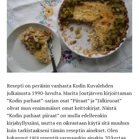
Resepti on peräisin vanhasta Kodin Kuvalehden
julkaisusta 1990-luvulta. Marita Joutjärven kirjoittaman
”Kodin parhaat”-sarjan osat ”Piiraat” ja ”Jälkiruoat”
olivat mun ensimmäiset omat keittokirjat. Näistä
”Kodin parhaat piiraat” on mulla edelleenkin
kirjahyllyssäni, mutta en oikeastaan käytä sitä muuhun
kuin tarkistaakseni tämän reseptin ainekset. Olen
kokannut tätä reseptiä varmaankin ainakin 20 kertaa,