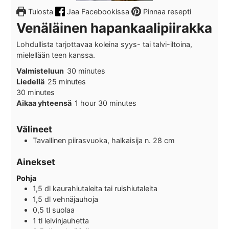
Tulosta
Jaa Facebookissa
Pinnaa resepti
Venäläinen hapankaalipiirakka
Lohdullista tarjottavaa koleina syys- tai talvi-iltoina,
mielellään teen kanssa.
minutes
Valmisteluun
30
minutes
minutes
Liedellä
25
minutes
minutes
30
minutes
hour
minutes
Aikaa yhteensä
1
hour
30
minutes
Välineet
Tavallinen piirasvuoka, halkaisija n. 28 cm
Ainekset
Pohja
1,5
dl
kaurahiutaleita tai ruishiutaleita
1,5
dl
vehnäjauhoja
0,5
tl suolaa
1
tl leivinjauhetta