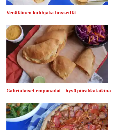
Venäläinen kulibjaka linsseillä
Galicialaiset empanadat – hyvä piirakkataikina