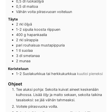
0,5
dl
ruokaöljyä
0,5
dl
maitoa
Vähän voita piirasvuoan voiteluun
Täyte
2
rkl öljyä
1-2
sipulia koosta riippuen
400
g
hapankaalia
2
rkl siirappia
pari rouhaisua mustapippuria
1
tl suolaa
3
dl
smetanaa
2
munaa
Koristeluun
1-2
Suolakurkkua tai herkkukurkkua
kuutioi pieneksi
Ohjeet
Tee aluksi pohja: Sekoita kuivat aineet keskenään
kulhossa. Lisää öljy ja maito sekaan, sekoita taikina
tasaiseksi: se jää vähän tahmeaksi.
Voitele piirasvuoka voilla.