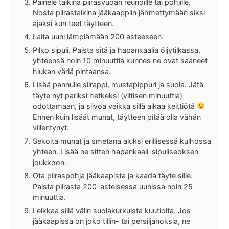
Painele taikina piirasvuoan reunoille tai pohjille.
Nosta piirastaikina jääkaappiin jähmettymään siksi
ajaksi kun teet täytteen.
Laita uuni lämpiämään 200 asteeseen.
Pilko sipuli. Paista sitä ja hapankaalia öljytilkassa,
yhteensä noin 10 minuuttia kunnes ne ovat saaneet
hiukan väriä pintaansa.
Lisää pannulle siirappi, mustapippuri ja suola. Jätä
täyte nyt pariksi hetkeksi (viitisen minuuttia)
odottamaan, ja siivoa vaikka sillä aikaa keittiötä
Ennen kuin lisäät munat, täytteen pitää olla vähän
viilentynyt.
Sekoita munat ja smetana aluksi erillisessä kulhossa
yhteen. Lisää ne sitten hapankaali-sipuliseoksen
joukkoon.
Ota piiraspohja jääkaapista ja kaada täyte sille.
Paista piirasta 200-asteisessa uunissa noin 25
minuuttia.
Leikkaa sillä välin suolakurkuista kuutioita. Jos
jääkaapissa on joko tillin- tai persiljanoksia, ne