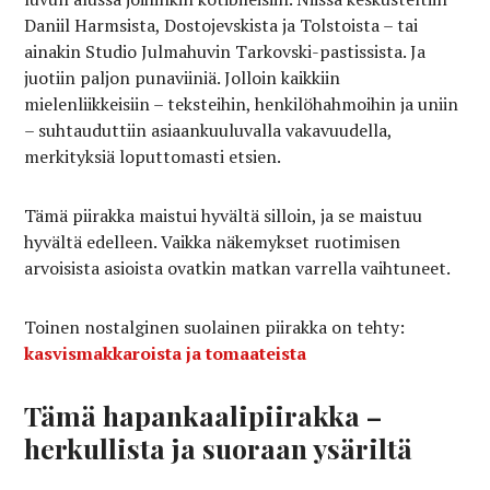
Daniil Harmsista, Dostojevskista ja Tolstoista – tai
ainakin Studio Julmahuvin Tarkovski-pastissista. Ja
juotiin paljon punaviiniä. Jolloin kaikkiin
mielenliikkeisiin – teksteihin, henkilöhahmoihin ja uniin
– suhtauduttiin asiaankuuluvalla vakavuudella,
merkityksiä loputtomasti etsien.
Tämä piirakka maistui hyvältä silloin, ja se maistuu
hyvältä edelleen. Vaikka näkemykset ruotimisen
arvoisista asioista ovatkin matkan varrella vaihtuneet.
Toinen nostalginen suolainen piirakka on tehty:
kasvismakkaroista ja tomaateista
Tämä hapankaalipiirakka –
herkullista ja suoraan ysäriltä