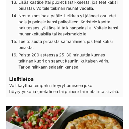
Lisää kastike (tai puolet kastikkeesta, jos teet kaksi
piirasta). Voitele taikinan reunat vedellä.
Nosta kansipala päälle. Leikkaa yli jääneet osuudet
pois ja painele kansi paikoilleen. Koristele kantta
halutessasi ylijääneillä taikinanpalasilla. Voitele kansi
munankeltuaisilla tai kasvismaidolla.
Tee toisesta piiraasta samanlainen, jos teet kaksi
piirasta.
Paista 200 asteessa 25-30 minuuttia kunnes
taikinan kuori on saanut kauniin, kultaisen värin.
Tarjoa raikkaan salaatin kanssa.
Lisätietoa
Voit käyttää tempehin höyryttämiseen joko
höyrytyskoria (metallinen tai puinen) tai metallista siivilää.