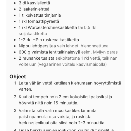
3
dl
kasvislientä
2
laakerinlehteä
1
tl
kuivattua timjamia
1
rkl
tomaattipyreetä
1
rkl
Worcestershirekastiketta
tai 0,5 rkl
soijakastiketta
1-2
rkl
HP:n ruskeaa kastiketta
Nippu lehtipersiljaa
vain lehdet, hienonnettuna
600
g
valmista lehtitaikinalevyä
esim. Myllyn paras
2
munankeltuaista
sekoitettuna 1 rkl vettä, taikinan
voiteluun (vegaaninen voitelu kasvismaidolla)
Ohjeet
Laita vähän vettä kattilaan kiehumaan höyryttämistä
varten.
Kuutioi tempeh noin 2 cm kokoisiksi palasiksi ja
höyrytä niitä noin 15 minuuttia.
Valmista sillä välin muu kastike: lämmitä
paistinpannulla osa voista, ja ruskista
herkkusienikuutioita siinä noin 2-3 minuuttia.
Lisää herkkusienien joukkoon kuutioidut sipulit ja