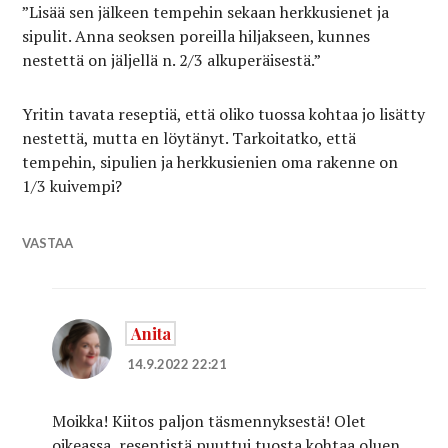
”Lisää sen jälkeen tempehin sekaan herkkusienet ja
sipulit. Anna seoksen poreilla hiljakseen, kunnes
nestettä on jäljellä n. 2/3 alkuperäisestä.”
Yritin tavata reseptiä, että oliko tuossa kohtaa jo lisätty
nestettä, mutta en löytänyt. Tarkoitatko, että
tempehin, sipulien ja herkkusienien oma rakenne on
1/3 kuivempi?
VASTAA
Anita
14.9.2022 22:21
Moikka! Kiitos paljon täsmennyksestä! Olet
oikeassa, reseptistä puuttui tuosta kohtaa oluen