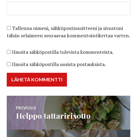
Tallenna nimeni, sähköpostiosoitteeni ja sivustoni
tähän selaimeen seuraavaa kommentointikertaa varten.
Ilmoita sähköpostilla tulevista kommenteista.
Ilmoita sähköpostilla uusista postauksista.
Artikkelien
PREVIOUS
Helppo tattaririsotto
Previous
selaus
post: