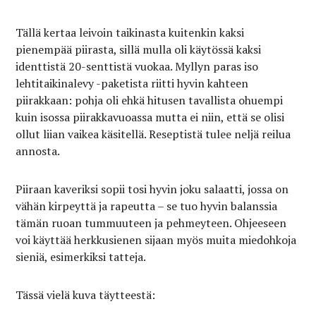
Tällä kertaa leivoin taikinasta kuitenkin kaksi
pienempää piirasta, sillä mulla oli käytössä kaksi
identtistä 20-senttistä vuokaa. Myllyn paras iso
lehtitaikinalevy -paketista riitti hyvin kahteen
piirakkaan: pohja oli ehkä hitusen tavallista ohuempi
kuin isossa piirakkavuoassa mutta ei niin, että se olisi
ollut liian vaikea käsitellä. Reseptistä tulee neljä reilua
annosta.
Piiraan kaveriksi sopii tosi hyvin joku salaatti, jossa on
vähän kirpeyttä ja rapeutta – se tuo hyvin balanssia
tämän ruoan tummuuteen ja pehmeyteen. Ohjeeseen
voi käyttää herkkusienen sijaan myös muita miedohkoja
sieniä, esimerkiksi tatteja.
Tässä vielä kuva täytteestä: