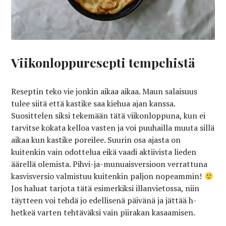
Viikonloppuresepti tempehistä
Reseptin teko vie jonkin aikaa aikaa. Maun salaisuus
tulee siitä että kastike saa kiehua ajan kanssa.
Suosittelen siksi tekemään tätä viikonloppuna, kun ei
tarvitse kokata kelloa vasten ja voi puuhailla muuta sillä
aikaa kun kastike poreilee. Suurin osa ajasta on
kuitenkin vain odottelua eikä vaadi aktiivista lieden
äärellä olemista. Pihvi-ja-munuaisversioon verrattuna
kasvisversio valmistuu kuitenkin paljon nopeammin!
Jos haluat tarjota tätä esimerkiksi illanvietossa, niin
täytteen voi tehdä jo edellisenä päivänä ja jättää h-
hetkeä varten tehtäväksi vain piirakan kasaamisen.