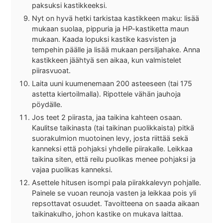
paksuksi kastikkeeksi.
Nyt on hyvä hetki tarkistaa kastikkeen maku: lisää
mukaan suolaa, pippuria ja HP-kastiketta maun
mukaan. Kaada lopuksi kastike kasvisten ja
tempehin päälle ja lisää mukaan persiljahake. Anna
kastikkeen jäähtyä sen aikaa, kun valmistelet
piirasvuoat.
Laita uuni kuumenemaan 200 asteeseen (tai 175
astetta kiertoilmalla). Ripottele vähän jauhoja
pöydälle.
Jos teet 2 piirasta, jaa taikina kahteen osaan.
Kaulitse taikinasta (tai taikinan puolikkaista) pitkä
suorakulmion muotoinen levy, josta riittää sekä
kanneksi että pohjaksi yhdelle piirakalle. Leikkaa
taikina siten, että reilu puolikas menee pohjaksi ja
vajaa puolikas kanneksi.
Asettele hitusen isompi pala piirakkalevyn pohjalle.
Painele se vuoan reunoja vasten ja leikkaa pois yli
repsottavat osuudet. Tavoitteena on saada aikaan
taikinakulho, johon kastike on mukava laittaa.