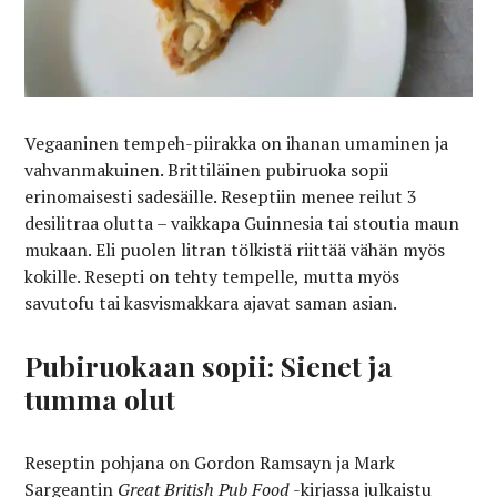
Vegaaninen tempeh-piirakka on ihanan umaminen ja
vahvanmakuinen. Brittiläinen pubiruoka sopii
erinomaisesti sadesäille. Reseptiin menee reilut 3
desilitraa olutta – vaikkapa Guinnesia tai stoutia maun
mukaan. Eli puolen litran tölkistä riittää vähän myös
kokille. Resepti on tehty tempelle, mutta myös
savutofu tai kasvismakkara ajavat saman asian.
Pubiruokaan sopii: Sienet ja
tumma olut
Reseptin pohjana on Gordon Ramsayn ja Mark
Sargeantin
Great British Pub Food
-kirjassa julkaistu