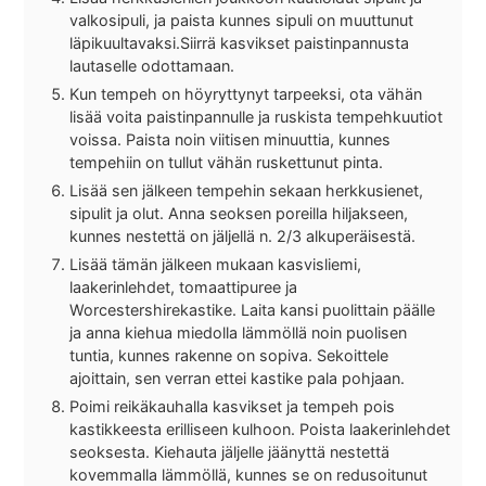
valkosipuli, ja paista kunnes sipuli on muuttunut
läpikuultavaksi.Siirrä kasvikset paistinpannusta
lautaselle odottamaan.
Kun tempeh on höyryttynyt tarpeeksi, ota vähän
lisää voita paistinpannulle ja ruskista tempehkuutiot
voissa. Paista noin viitisen minuuttia, kunnes
tempehiin on tullut vähän ruskettunut pinta.
Lisää sen jälkeen tempehin sekaan herkkusienet,
sipulit ja olut. Anna seoksen poreilla hiljakseen,
kunnes nestettä on jäljellä n. 2/3 alkuperäisestä.
Lisää tämän jälkeen mukaan kasvisliemi,
laakerinlehdet, tomaattipuree ja
Worcestershirekastike. Laita kansi puolittain päälle
ja anna kiehua miedolla lämmöllä noin puolisen
tuntia, kunnes rakenne on sopiva. Sekoittele
ajoittain, sen verran ettei kastike pala pohjaan.
Poimi reikäkauhalla kasvikset ja tempeh pois
kastikkeesta erilliseen kulhoon. Poista laakerinlehdet
seoksesta. Kiehauta jäljelle jäänyttä nestettä
kovemmalla lämmöllä, kunnes se on redusoitunut