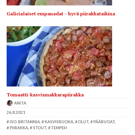
Galicialaiset empanadat – hyvä piirakkataikina
Tomaatti-kasvismakkarapiirakka
ANITA
26.8.2021
ISO-BRITANNIA
,
KASVISRUOKA
,
OLUT
,
PÄÄRUOAT
,
PIIRAKKA
,
STOUT
,
TEMPEH