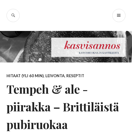
Skip
Kasvisannos –
to
SEARCH
PR
content
kasvisruokablogi
ME
HITAAT (YLI 60 MIN)
,
LEIVONTA
,
RESEPTIT
Tempeh & ale -
piirakka – Brittiläistä
pubiruokaa