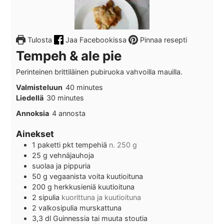
Tulosta
Jaa Facebookissa
Pinnaa resepti
Tempeh & ale pie
Perinteinen brittiläinen pubiruoka vahvoilla mauilla.
minutes
Valmisteluun
40
minutes
minutes
Liedellä
30
minutes
Annoksia
4
annosta
Ainekset
1
paketti
pkt tempehiä
n. 250 g
25
g
vehnäjauhoja
suolaa ja pippuria
50
g
vegaanista voita kuutioituna
200
g
herkkusieniä kuutioituna
2
sipulia
kuorittuna ja kuutioituna
2
valkosipulia murskattuna
3,3
dl
Guinnessia tai muuta stoutia