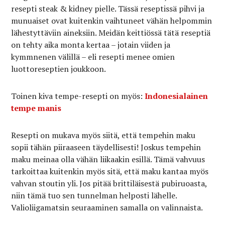
resepti steak & kidney pielle. Tässä reseptissä pihvi ja
munuaiset ovat kuitenkin vaihtuneet vähän helpommin
lähestyttäviin aineksiin. Meidän keittiössä tätä reseptiä
on tehty aika monta kertaa – jotain viiden ja
kymmnenen välillä – eli resepti menee omien
luottoreseptien joukkoon.
Toinen kiva tempe-resepti on myös:
Indonesialainen
tempe manis
Resepti on mukava myös siitä, että tempehin maku
sopii tähän piiraaseen täydellisesti! Joskus tempehin
maku meinaa olla vähän liikaakin esillä. Tämä vahvuus
tarkoittaa kuitenkin myös sitä, että maku kantaa myös
vahvan stoutin yli. Jos pitää brittiläisestä pubiruoasta,
niin tämä tuo sen tunnelman helposti lähelle.
Valioliigamatsin seuraaminen samalla on valinnaista.