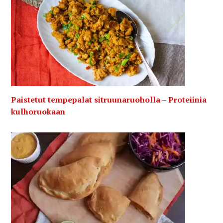
Paistetut tempepalat sitruunaruoholla – Proteiinia
kulhoruokaan