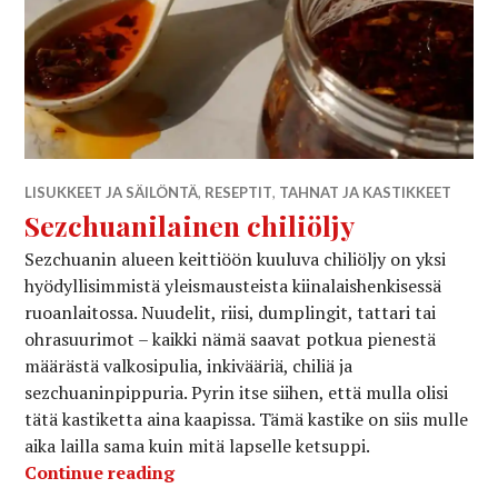
LISUKKEET JA SÄILÖNTÄ
,
RESEPTIT
,
TAHNAT JA KASTIKKEET
Sezchuanilainen chiliöljy
Sezchuanin alueen keittiöön kuuluva chiliöljy on yksi
hyödyllisimmistä yleismausteista kiinalaishenkisessä
ruoanlaitossa. Nuudelit, riisi, dumplingit, tattari tai
ohrasuurimot – kaikki nämä saavat potkua pienestä
määrästä valkosipulia, inkivääriä, chiliä ja
sezchuaninpippuria. Pyrin itse siihen, että mulla olisi
tätä kastiketta aina kaapissa. Tämä kastike on siis mulle
aika lailla sama kuin mitä lapselle ketsuppi.
Sezchuanilainen chiliöljy
Continue reading