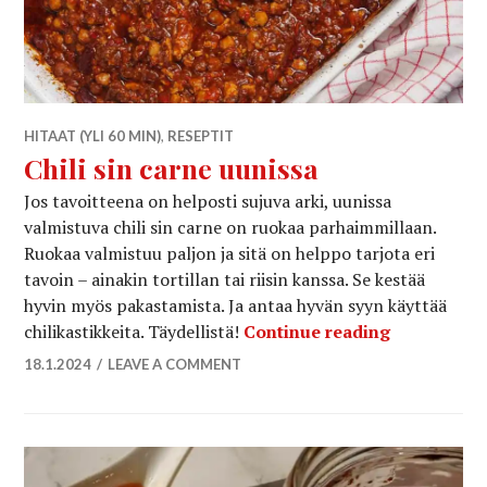
HITAAT (YLI 60 MIN)
,
RESEPTIT
Chili sin carne uunissa
Jos tavoitteena on helposti sujuva arki, uunissa
valmistuva chili sin carne on ruokaa parhaimmillaan.
Ruokaa valmistuu paljon ja sitä on helppo tarjota eri
tavoin – ainakin tortillan tai riisin kanssa. Se kestää
hyvin myös pakastamista. Ja antaa hyvän syyn käyttää
Chili sin c
chilikastikkeita. Täydellistä!
Continue reading
18.1.2024
LEAVE A COMMENT