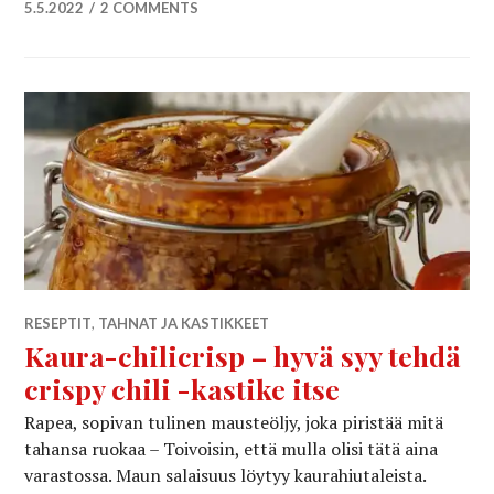
5.5.2022
2 COMMENTS
RESEPTIT
,
TAHNAT JA KASTIKKEET
Kaura-chilicrisp – hyvä syy tehdä
crispy chili -kastike itse
Rapea, sopivan tulinen mausteöljy, joka piristää mitä
tahansa ruokaa – Toivoisin, että mulla olisi tätä aina
varastossa. Maun salaisuus löytyy kaurahiutaleista.