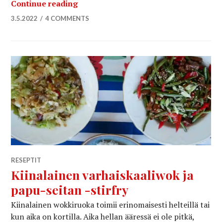
Kaura-chilicrisp – hyvä syy tehdä crisp
Continue reading
3.5.2022
4 COMMENTS
RESEPTIT
Kiinalainen varhaiskaaliwok ja
papu-seitan -stirfry
Kiinalainen wokkiruoka toimii erinomaisesti helteillä tai
kun aika on kortilla. Aika hellan ääressä ei ole pitkä,