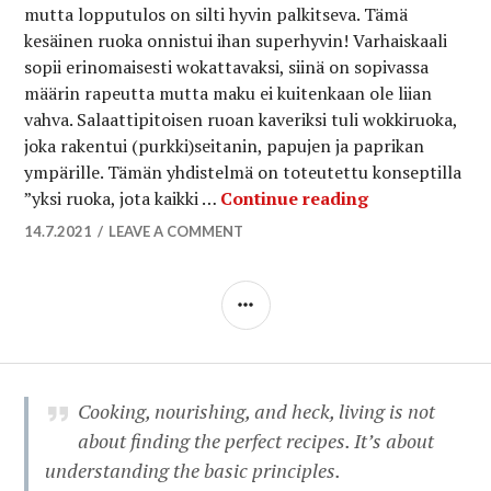
mutta lopputulos on silti hyvin palkitseva. Tämä
kesäinen ruoka onnistui ihan superhyvin! Varhaiskaali
sopii erinomaisesti wokattavaksi, siinä on sopivassa
määrin rapeutta mutta maku ei kuitenkaan ole liian
vahva. Salaattipitoisen ruoan kaveriksi tuli wokkiruoka,
joka rakentui (purkki)seitanin, papujen ja paprikan
ympärille. Tämän yhdistelmä on toteutettu konseptilla
Kiinalainen va
”yksi ruoka, jota kaikki …
Continue reading
14.7.2021
LEAVE A COMMENT
SIDEBAR
Cooking, nourishing, and heck, living is not
about finding the perfect recipes. It’s about
understanding the basic principles.