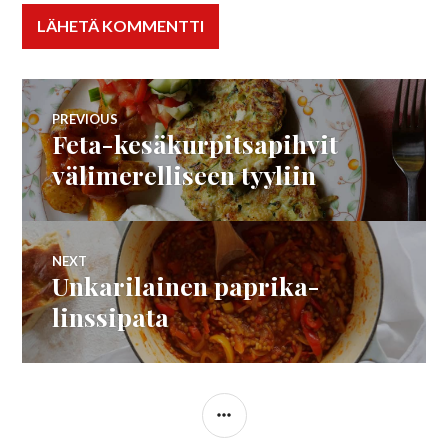
Artikkelien
PREVIOUS
Feta-kesäkurpitsapihvit
Previous
selaus
post:
välimerelliseen tyyliin
NEXT
Unkarilainen paprika-
Next
post:
linssipata
SIDEBAR