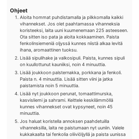
Ohjeet
Aloita hommat puhdistamalla ja pilkkomalla kaikki
vihannekset. Jos olet paahtamassa vihanneksia
koristeeksi, laita uuni kuumenemaan 225 asteeseen.
Ota sitten iso pata ja aloita kokkaaminen. Paista
fenkolinsiemeniä oljyssä kunnes niistä alkaa levitä
ihana, aromaattinen tuoksu.
Lisää sipulihake ja valkosipuli. Paista, kunnes sipuli
on kuullottunut kauniiksi, noin 4 minuuttia.
Lisää joukkoon palsternakka, porkkana ja fenkoli.
Paista n. 4 minuuttia. Lisää sitten viini ja jatka
paistamista noin 5 minuuttia.
Lisää nyt joukkoon perunat, tomaattimurska,
kasvisliemi ja sahrami. Keittele keskilämmöllä
kunnes vihannekset ovat kypsyneet, noin 45
minuuttia.
Jos haluat koristella annoksen paahdetuilla
vihanneksilla, laita ne paistumaan nyt uuniin. Valele
kukkakaalta tai fenkolia oliiviöljyllä ja paista uunissa