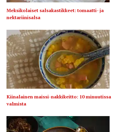
Meksikolaiset salsakastikkeet: tomaatti- ja
nektariinisalsa
Kiinalainen maissi-nakkikeitto: 10 minuutissa
valmista