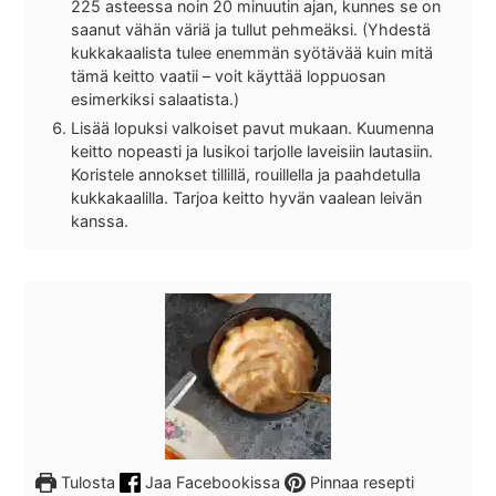
225 asteessa noin 20 minuutin ajan, kunnes se on
saanut vähän väriä ja tullut pehmeäksi. (Yhdestä
kukkakaalista tulee enemmän syötävää kuin mitä
tämä keitto vaatii – voit käyttää loppuosan
esimerkiksi salaatista.)
Lisää lopuksi valkoiset pavut mukaan. Kuumenna
keitto nopeasti ja lusikoi tarjolle laveisiin lautasiin.
Koristele annokset tillillä, rouillella ja paahdetulla
kukkakaalilla. Tarjoa keitto hyvän vaalean leivän
kanssa.
Tulosta
Jaa Facebookissa
Pinnaa resepti