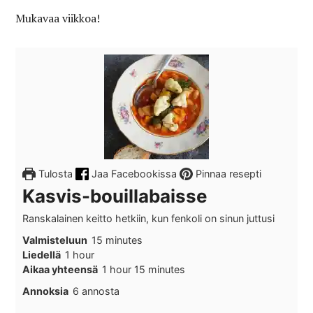
Mukavaa viikkoa!
Tulosta
Jaa Facebookissa
Pinnaa resepti
Kasvis-bouillabaisse
Ranskalainen keitto hetkiin, kun fenkoli on sinun juttusi
minutes
Valmisteluun
15
minutes
hour
Liedellä
1
hour
hour
minutes
Aikaa yhteensä
1
hour
15
minutes
Annoksia
6
annosta