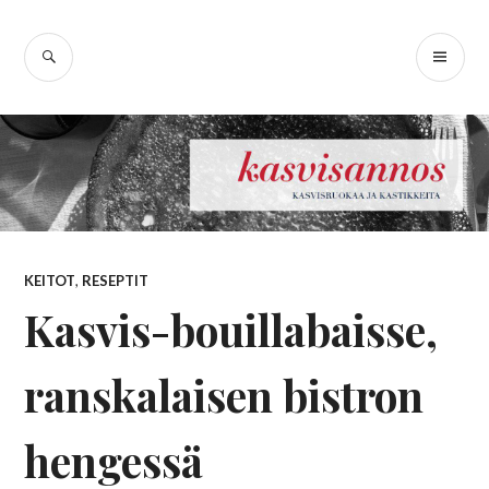
Skip
Kasvisannos –
to
SEARCH
PR
content
kasvisruokablogi
ME
KEITOT
,
RESEPTIT
Kasvis-bouillabaisse,
ranskalaisen bistron
hengessä