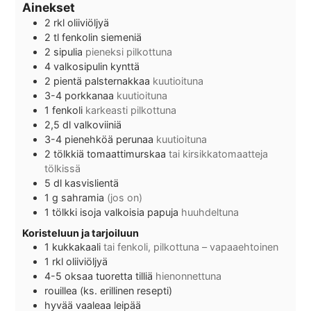
Ainekset
2
rkl
oliiviöljyä
2
tl
fenkolin siemeniä
2
sipulia
pieneksi pilkottuna
4
valkosipulin kynttä
2
pientä palsternakkaa
kuutioituna
3-4
porkkanaa
kuutioituna
1
fenkoli
karkeasti pilkottuna
2,5
dl
valkoviiniä
3-4
pienehköä perunaa
kuutioituna
2
tölkkiä
tomaattimurskaa
tai kirsikkatomaatteja
tölkissä
5
dl
kasvislientä
1
g
sahramia
(jos on)
1
tölkki
isoja valkoisia papuja
huuhdeltuna
Koristeluun ja tarjoiluun
1
kukkakaali
tai fenkoli, pilkottuna – vapaaehtoinen
1
rkl
oliiviöljyä
4-5
oksaa
tuoretta tilliä
hienonnettuna
rouillea (ks. erillinen resepti)
hyvää vaaleaa leipää