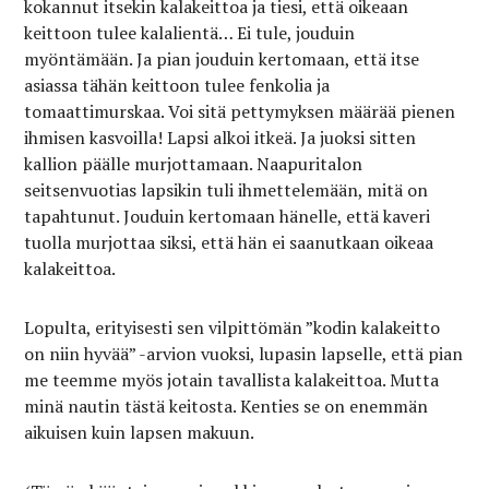
kokannut itsekin kalakeittoa ja tiesi, että oikeaan
keittoon tulee kalalientä… Ei tule, jouduin
myöntämään. Ja pian jouduin kertomaan, että itse
asiassa tähän keittoon tulee fenkolia ja
tomaattimurskaa. Voi sitä pettymyksen määrää pienen
ihmisen kasvoilla! Lapsi alkoi itkeä. Ja juoksi sitten
kallion päälle murjottamaan. Naapuritalon
seitsenvuotias lapsikin tuli ihmettelemään, mitä on
tapahtunut. Jouduin kertomaan hänelle, että kaveri
tuolla murjottaa siksi, että hän ei saanutkaan oikeaa
kalakeittoa.
Lopulta, erityisesti sen vilpittömän ”kodin kalakeitto
on niin hyvää” -arvion vuoksi, lupasin lapselle, että pian
me teemme myös jotain tavallista kalakeittoa. Mutta
minä nautin tästä keitosta. Kenties se on enemmän
aikuisen kuin lapsen makuun.