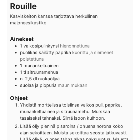
Rouille
Kasviskeiton kanssa tarjottava herkullinen
majoneesikastike
Ainekset
1
valkosipulinkynsi
hienonnettuna
puolikas
säilötty paprika
kuorittu ja siemenet
poistettuna
1
munankeltuainen
1
tl
sitruunamehua
n. 2,5
dl
ruokaöljyä
suolaa ja pippuria
maun mukaan
Ohjeet
Yhdistä morttelissa toisiinsa valkosipuli, paprika,
munankeltuainen ja sitruunamehu. Murskaa
tasaiseksi tahnaksi. Siirrä isoon kulhoon.
Lisää öljy pieninä pisaroina / ohuena norona koko
ajan sekoittaen. Muista sekoittaa seosta jatkuvasti.
Lisää öljyä, kunnes tahna alkaa paksuuntua. Mausta