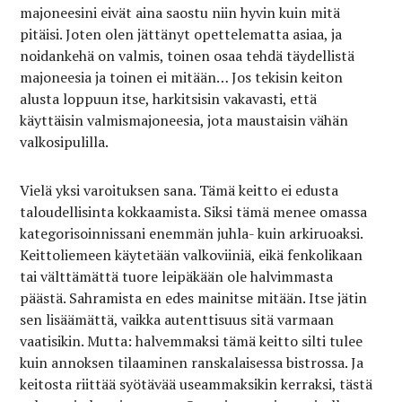
majoneesini eivät aina saostu niin hyvin kuin mitä
pitäisi. Joten olen jättänyt opettelematta asiaa, ja
noidankehä on valmis, toinen osaa tehdä täydellistä
majoneesia ja toinen ei mitään… Jos tekisin keiton
alusta loppuun itse, harkitsisin vakavasti, että
käyttäisin valmismajoneesia, jota maustaisin vähän
valkosipulilla.
Vielä yksi varoituksen sana. Tämä keitto ei edusta
taloudellisinta kokkaamista. Siksi tämä menee omassa
kategorisoinnissani enemmän juhla- kuin arkiruoaksi.
Keittoliemeen käytetään valkoviiniä, eikä fenkolikaan
tai välttämättä tuore leipäkään ole halvimmasta
päästä. Sahramista en edes mainitse mitään. Itse jätin
sen lisäämättä, vaikka autenttisuus sitä varmaan
vaatisikin. Mutta: halvemmaksi tämä keitto silti tulee
kuin annoksen tilaaminen ranskalaisessa bistrossa. Ja
keitosta riittää syötävää useammaksikin kerraksi, tästä