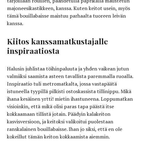
tarjoillaan rouillen, paahdetulla paprikalla maustetun
majoneesikastikkeen, kanssa. Kuten keitot usein, myös
tämä bouillabaisse maistuu parhaalta tuoreen leivän
kanssa.
Kiitos kanssamatkustajalle
inspiraatiosta
Halusin juhlistaa töihinpaluuta ja yhden vaikean jutun
valmiiksi saamista asteen tavallista paremmalla ruoalla.
Inspiraatio tuli metromatkalta, jossa vastapäätä
istuneella tyypillä pilkisti ostoskassista tillinippu. Mikä
ihana kesäinen yrtti! mietin ihastuneena. Loppumatkan
visioinkin, että mikä olisi paras tapa päästä itse
kokkaamaan tillistä jotain. Päädyin kalakeiton
kasvisversioon, ja keitoksi valikoitui puolestaan
ranskalainen bouillabaisse. Ihan jo siksi, että en ole
kokeillut tämän keiton kokkaamista aiemmin.