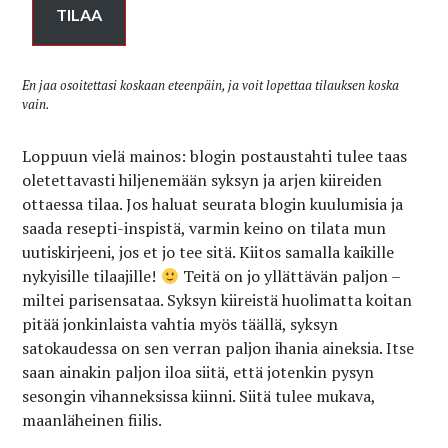
TILAA
En jaa osoitettasi koskaan eteenpäin, ja voit lopettaa tilauksen koska
vain.
Loppuun vielä mainos: blogin postaustahti tulee taas
oletettavasti hiljenemään syksyn ja arjen kiireiden
ottaessa tilaa. Jos haluat seurata blogin kuulumisia ja
saada resepti-inspistä, varmin keino on tilata mun
uutiskirjeeni, jos et jo tee sitä. Kiitos samalla kaikille
nykyisille tilaajille!
Teitä on jo yllättävän paljon –
miltei parisensataa. Syksyn kiireistä huolimatta koitan
pitää jonkinlaista vahtia myös täällä, syksyn
satokaudessa on sen verran paljon ihania aineksia. Itse
saan ainakin paljon iloa siitä, että jotenkin pysyn
sesongin vihanneksissa kiinni. Siitä tulee mukava,
maanläheinen fiilis.