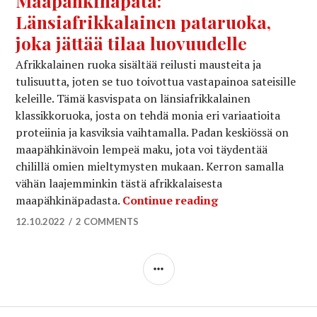
Maapähkinäpata:
Länsiafrikkalainen pataruoka,
joka jättää tilaa luovuudelle
Afrikkalainen ruoka sisältää reilusti mausteita ja
tulisuutta, joten se tuo toivottua vastapainoa sateisille
keleille. Tämä kasvispata on länsiafrikkalainen
klassikkoruoka, josta on tehdä monia eri variaatioita
proteiinia ja kasviksia vaihtamalla. Padan keskiössä on
maapähkinävoin lempeä maku, jota voi täydentää
chilillä omien mieltymysten mukaan. Kerron samalla
vähän laajemminkin tästä afrikkalaisesta
Maapähkinäpata: L
maapähkinäpadasta.
Continue reading
12.10.2022
2 COMMENTS
SIDEBAR