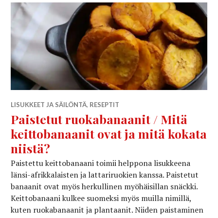
LISUKKEET JA SÄILÖNTÄ
,
RESEPTIT
Paistetut ruokabanaanit / Mitä
keittobanaanit ovat ja mitä kokata
niistä?
Paistettu keittobanaani toimii helppona lisukkeena
länsi-afrikkalaisten ja lattariruokien kanssa. Paistetut
banaanit ovat myös herkullinen myöhäisillan snäckki.
Keittobanaani kulkee suomeksi myös muilla nimillä,
kuten ruokabanaanit ja plantaanit. Niiden paistaminen