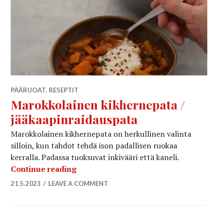
PÄÄRUOAT
,
RESEPTIT
Marokkolainen kikhernepata /
jääkaapinraidauspata
Marokkolainen kikhernepata on herkullinen valinta
silloin, kun tahdot tehdä ison padallisen ruokaa
kerralla. Padassa tuoksuvat inkivääri että kaneli.
Marokkolainen kikhernepata / jääkaa
Continue reading
21.5.2023
LEAVE A COMMENT