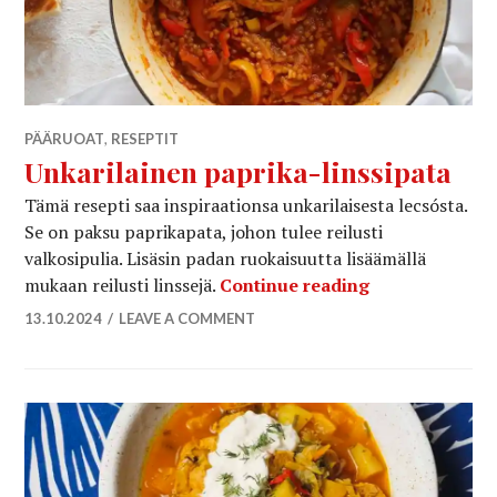
PÄÄRUOAT
,
RESEPTIT
Unkarilainen paprika-linssipata
Tämä resepti saa inspiraationsa unkarilaisesta lecsósta.
Se on paksu paprikapata, johon tulee reilusti
valkosipulia. Lisäsin padan ruokaisuutta lisäämällä
Unkarilainen p
mukaan reilusti linssejä.
Continue reading
13.10.2024
LEAVE A COMMENT