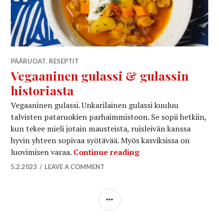
PÄÄRUOAT
,
RESEPTIT
Vegaaninen gulassi & gulassin
historiasta
Vegaaninen gulassi. Unkarilainen gulassi kuuluu
talvisten pataruokien parhaimmistoon. Se sopii hetkiin,
kun tekee mieli jotain mausteista, ruisleivän kanssa
hyvin yhteen sopivaa syötävää. Myös kasviksissa on
Vegaaninen gulassi &
luovimisen varaa.
Continue reading
5.2.2023
LEAVE A COMMENT
SIDEBAR