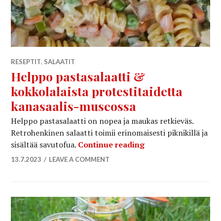
RESEPTIT
,
SALAATIT
Helppo pastasalaatti &
kokkolalaista protestitaidetta
kanasaalis-museossa
Helppo pastasalaatti on nopea ja maukas retkieväs.
Retrohenkinen salaatti toimii erinomaisesti piknikillä ja
Helppo pastasalaatt
sisältää savutofua.
Continue reading
13.7.2023
LEAVE A COMMENT