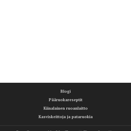
Blogi
Pääruokareseptit
Kiinalainen ruoanlaitto
Kasviskeittoja ja pataruokia