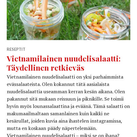
RESEPTIT
Vietnamilainen nuudelisalaatti:
Täydellinen retkieväs
Vietnamilainen nuudelisalaatti on yksi parhaimmista
evässalaateista. Olen kokannut tätä aasialaista
nuudelisalaattia useamman kerran kesän aikana. Olen
pakannut sitä mukaan reissuun ja piknikille. Se toimii
hyvin myös lounassalaattina ja eväänä. Tämä salaatti on
makumaailmaltaan samanlainen kuin kaikki ne
kesärullat, joiden kuvia aina ihastelen instagramissa,
mutta en koskaan päädy näpertelemään.
Vietnamilainen nuudelisalaatti – miksi se on ihana?