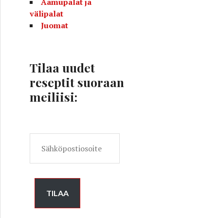
Aamupalat ja
välipalat
Juomat
Tilaa uudet
reseptit suoraan
meiliisi:
S
ä
h
k
ö
TILAA
p
o