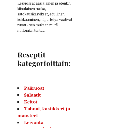
Keskiössä: aasialainen ja etenkin
kiinalainen ruoka,
satokausikasvikset, edullinen
kokkaaminen, näpertelyä vaativat
ruoat - sen mukaan miltä
milloinkin tuntuu.
Reseptit
kategorioittain:
Pääruoat
Salaatit
Keitot
Tahnat, kastikkeet ja
mausteet
Leivonta