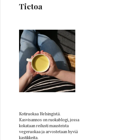
Tietoa
Kotiruokaa Helsingistä.
Kasvisannos on ruokablogi, jossa
kokataan reilusti mausteista
vegeruokaa ja arvostetaan hyviä
tasilmäpapujen historiasta
kastikkeita.