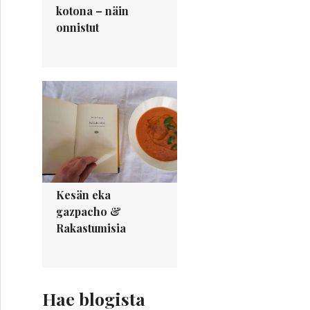
kotona – näin
onnistut
Kesän eka
gazpacho &
Rakastumisia
Hae blogista