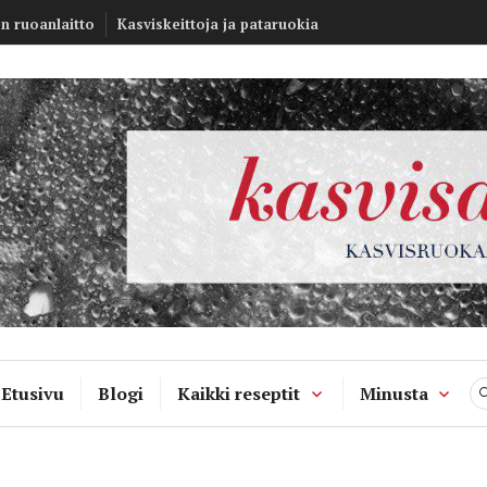
Kasvisannos –
en ruoanlaitto
Kasviskeittoja ja pataruokia
kasvisruokablo
Etusivu
Blogi
Kaikki reseptit
Minusta