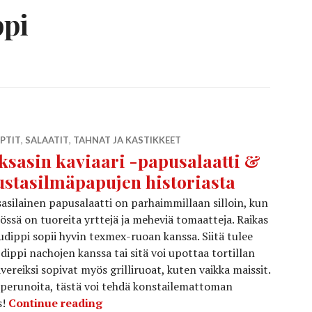
ppi
PTIT
,
SALAATIT
,
TAHNAT JA KASTIKKEET
ksasin kaviaari -papusalaatti &
stasilmäpapujen historiasta
asilainen papusalaatti on parhaimmillaan silloin, kun
össä on tuoreita yrttejä ja meheviä tomaatteja. Raikas
dippi sopii hyvin texmex-ruoan kanssa. Siitä tulee
 dippi nachojen kanssa tai sitä voi upottaa tortillan
vereiksi sopivat myös grilliruoat, kuten vaikka maissit.
tai perunoita, tästä voi tehdä konstailemattoman
Teksasin kaviaari -papusalaatti & mus
s!
Continue reading