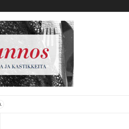
gi
SEARCH