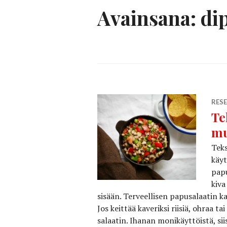
Avainsana:
di
RESE
Te
mu
Teks
käyt
papu
kiva
sisään. Terveellisen papusalaatin ka
Jos keittää kaveriksi riisiä, ohraa 
salaatin. Ihanan monikäyttöistä, sii