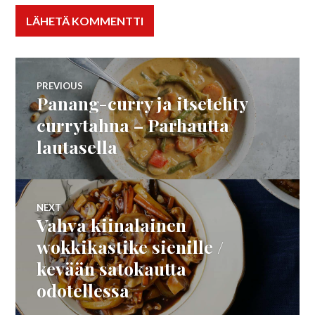
Artikkelien
PREVIOUS
Panang-curry ja itsetehty
Previous
selaus
post:
currytahna – Parhautta
lautasella
NEXT
Vahva kiinalainen
Next
post:
wokkikastike sienille /
kevään satokautta
odotellessa