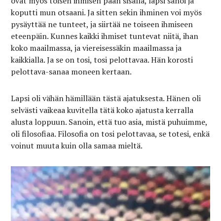
ovat myös toisen ihmisen pään sisällä, lapsi sanoi ja
koputti mun otsaani. Ja sitten sekin ihminen voi myös
pysäyttää ne tunteet, ja siirtää ne toiseen ihmiseen
eteenpäin. Kunnes kaikki ihmiset tuntevat niitä, ihan
koko maailmassa, ja viereisessäkin maailmassa ja
kaikkialla. Ja se on tosi, tosi pelottavaa. Hän korosti
pelottava-sanaa moneen kertaan.
Lapsi oli vähän hämillään tästä ajatuksesta. Hänen oli
selvästi vaikeaa kuvitella tätä koko ajatusta kerralla
alusta loppuun. Sanoin, että tuo asia, mistä puhuimme,
oli filosofiaa. Filosofia on tosi pelottavaa, se totesi, enkä
voinut muuta kuin olla samaa mieltä.