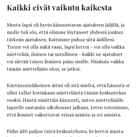
Kaikki eivät vaikutu kaikesta
Musta lapsi oli hyvin kiinnostavan ajatuksen jäljillä, ja
mulle tuli olo, että olimme löytäneet yhdessä jonkun
tärkeän ajatuksen. Koitimme puhua siitä äidilleni.
Tunne voi olla mikä vaan, lapsi kertoi – voi olla vaikka
mietteliäs, iloinen tai surullinen – kaikki ne ajatukset
voi siirtää toisen ihmisen pään sisälle. Niinkuin vaikka
tämän mietteliään olon, se jatkoi.
Käytännönläheinen äitini oli sitä mieltä, että hänestä ei
ollut tullut kovinkaan mietteliästä tämän keskustelun
vuoksi. Häntä nimittäin kiinnosti, miten mietteliäälle
lapselle saataisiin ulkohousut jalkaan. Joten totesimme,
että ihmiset vaikuttuvat erissä määrin ja eri asioista.
Pidin silti paljon tästä keskustelusta. Se kertoi musta