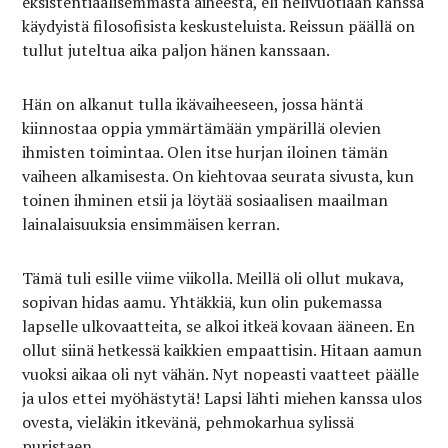
eksistentiaalisemmasta aiheesta, eli nelivuotiaan kanssa
käydyistä filosofisista keskusteluista. Reissun päällä on
tullut juteltua aika paljon hänen kanssaan.
Hän on alkanut tulla ikävaiheeseen, jossa häntä
kiinnostaa oppia ymmärtämään ympärillä olevien
ihmisten toimintaa. Olen itse hurjan iloinen tämän
vaiheen alkamisesta. On kiehtovaa seurata sivusta, kun
toinen ihminen etsii ja löytää sosiaalisen maailman
lainalaisuuksia ensimmäisen kerran.
Tämä tuli esille viime viikolla. Meillä oli ollut mukava,
sopivan hidas aamu. Yhtäkkiä, kun olin pukemassa
lapselle ulkovaatteita, se alkoi itkeä kovaan ääneen. En
ollut siinä hetkessä kaikkien empaattisin. Hitaan aamun
vuoksi aikaa oli nyt vähän. Nyt nopeasti vaatteet päälle
ja ulos ettei myöhästytä! Lapsi lähti miehen kanssa ulos
ovesta, vieläkin itkevänä, pehmokarhua sylissä
puristaen.