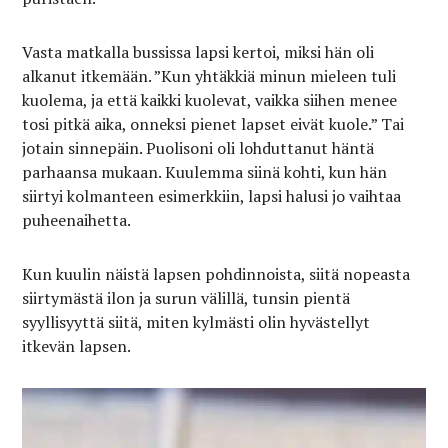
Vasta matkalla bussissa lapsi kertoi, miksi hän oli
alkanut itkemään. ”Kun yhtäkkiä minun mieleen tuli
kuolema, ja että kaikki kuolevat, vaikka siihen menee
tosi pitkä aika, onneksi pienet lapset eivät kuole.” Tai
jotain sinnepäin. Puolisoni oli lohduttanut häntä
parhaansa mukaan. Kuulemma siinä kohti, kun hän
siirtyi kolmanteen esimerkkiin, lapsi halusi jo vaihtaa
puheenaihetta.
Kun kuulin näistä lapsen pohdinnoista, siitä nopeasta
siirtymästä ilon ja surun välillä, tunsin pientä
syyllisyyttä siitä, miten kylmästi olin hyvästellyt
itkevän lapsen.