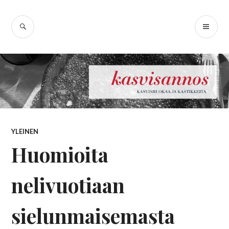
Skip
Kasvisannos –
to
SEARCH
PR
content
kasvisruokablogi
ME
YLEINEN
Huomioita
nelivuotiaan
sielunmaisemasta