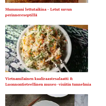
Mummuni lettutaikina – Letut suvun
perinnereseptillä
Vietnamilainen kaaliraastesalaatti &
Luonnontieteellinen museo -visiitin tunnelmia