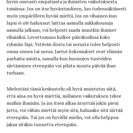
hyvin osuvasti empatiasta ja ihmisten vaikutuksesta
toisiinsa: Jos on itse hyväntuulinen, luo todennäköisesti
myös ympärilleen hyvää mieltä. Jos on vihainen kun
lapsi ei ole halunnut laittaa aamulla sukkahousuja
aamulla jalkaan, voi helposti saada muutkin ihmiset
vihaisiksi. Levottomuus kulkee päiväkodissa koko
ryhmän läpi. Ystävän ilosta tai surusta tulee helposti
omaa onnea tai surua. Jaetut kokemukset ovat elämän
parhaita asioita, samalla kun huonojen tunteiden
siirtäminen eteenpäin voi pilata monta päivää ihan
turhaan.
Mielestäni tämä keskustelu oli hyvä muistutus siitä,
että aina on hyvä miettiä, millaisen vaikutuksen tekee
muihin ihmisiin. Ja jos itseä alkaa ärsyttää jokin pieni
juttu, voi vähän miettiä myös sitä, haluaako sitä siirtää
eteenpäin. Tai jos on hyvällä mielin, voi olla helppoa
jakaa sitäkin tunnetta eteenpäin.