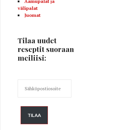
Aamupalat ja
välipalat
Juomat
Tilaa uudet
reseptit suoraan
meiliisi:
S
ä
h
k
ö
TILAA
p
o