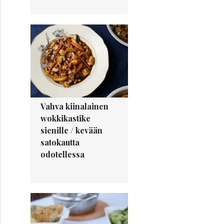
Vahva kiinalainen
wokkikastike
sienille / kevään
satokautta
odotellessa