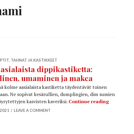
ami
PTIT
,
TAHNAT JA KASTIKKEET
aasialaista dippikastiketta:
linen, umaminen ja makea
 kolme aasialaista kastiketta täydentävät toinen
iaan. Ne sopivat kesärullien, dumplingien, dim sumien
3 aasialai
öyrytettyjen kasvisten kaveriksi.
Continue reading
.2021
LEAVE A COMMENT