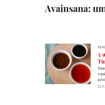
Avainsana:
um
RESE
3 
Tu
Nämä
tois
ja h
21.7