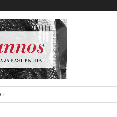
gi
SEARCH