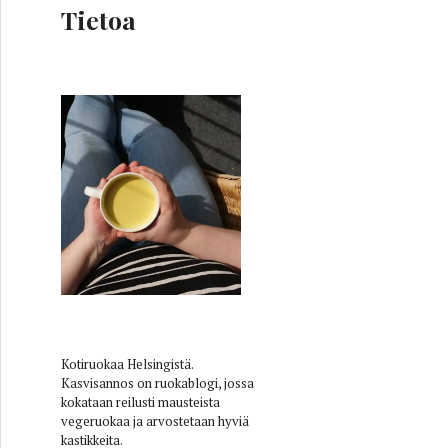
Tietoa
sta dippikastiketta: Tulinen, umaminen ja makea
Kotiruokaa Helsingistä.
Kasvisannos on ruokablogi, jossa
kokataan reilusti mausteista
vegeruokaa ja arvostetaan hyviä
kastikkeita.