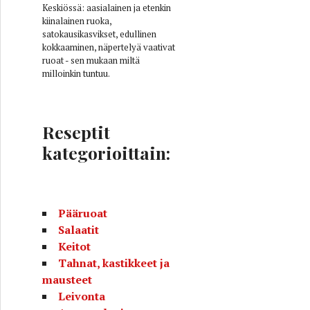
Keskiössä: aasialainen ja etenkin
kiinalainen ruoka,
satokausikasvikset, edullinen
kokkaaminen, näpertelyä vaativat
ruoat - sen mukaan miltä
milloinkin tuntuu.
Reseptit
kategorioittain:
Pääruoat
Salaatit
Keitot
Tahnat, kastikkeet ja
mausteet
Leivonta