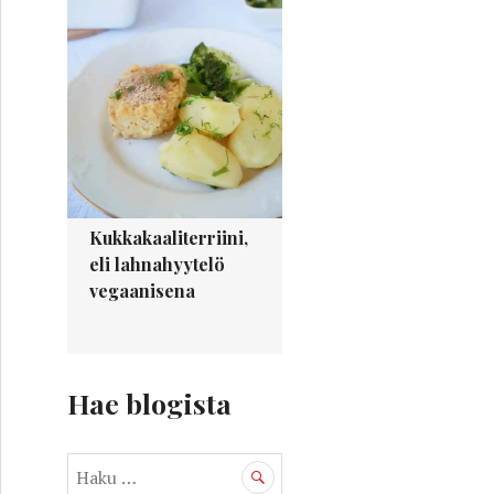
Kukkakaaliterriini,
eli lahnahyytelö
vegaanisena
Hae blogista
H
a