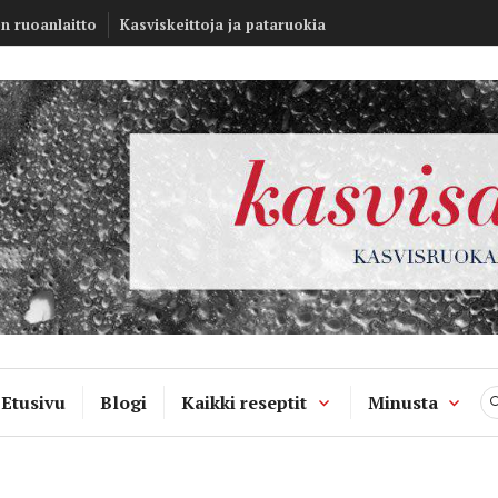
Kasvisannos –
en ruoanlaitto
Kasviskeittoja ja pataruokia
kasvisruokablo
Etusivu
Blogi
Kaikki reseptit
Minusta