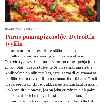
PÄÄRUOAT
,
RESEPTIT
Paras pannupizzaohje, Detroitin
tyyliin
Paras pannupizzaresepti tehdään normaaliin
metalliseen uunivuokaan, jossa on korkeat reunat.
Detroit-tyylisessä pannupitsassa on rapea pohja ja isot
ilmakuplat. Juustoa tulee myös pizzataikinan sisälle.
Yhdistelmä on niin maukas, ettei se vaadi välttämättä
mitään muita täytteitä kuin tomaattikastikkeen. Tämä
pizzaresepti on yksi suosikkiresepteistäni kautta aikain.
Kokkaan sitä monesti, jos on joku erityinen juhlapäivä
tai jos tahtoo tehdä tavallisesta illasta juhlan.
Pannupizzan teko vaatii vähän ennakointia. Sillä kuten