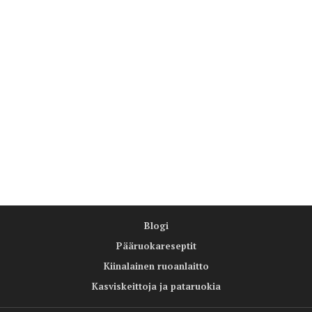
Blogi
Pääruokareseptit
Kiinalainen ruoanlaitto
Kasviskeittoja ja pataruokia