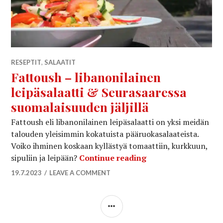
RESEPTIT
,
SALAATIT
Fattoush – libanonilainen
leipäsalaatti & Seurasaaressa
suomalaisuuden jäljillä
Fattoush eli libanonilainen leipäsalaatti on yksi meidän
talouden yleisimmin kokatuista pääruokasalaateista.
Voiko ihminen koskaan kyllästyä tomaattiin, kurkkuun,
Fattoush – libanoni
sipuliin ja leipään?
Continue reading
19.7.2023
LEAVE A COMMENT
SIDEBAR