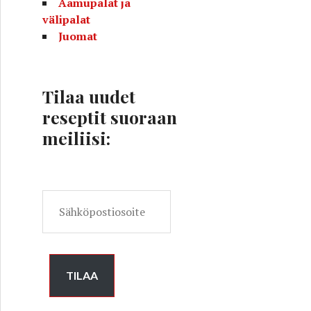
Aamupalat ja
välipalat
Juomat
Tilaa uudet
reseptit suoraan
meiliisi:
S
ä
h
k
ö
TILAA
p
o