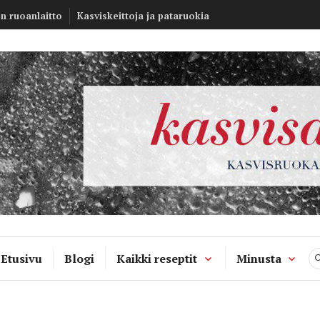
Kasvisannos –
en ruoanlaitto
Kasviskeittoja ja pataruokia
kasvisruokablo
Etusivu
Blogi
Kaikki reseptit
Minusta