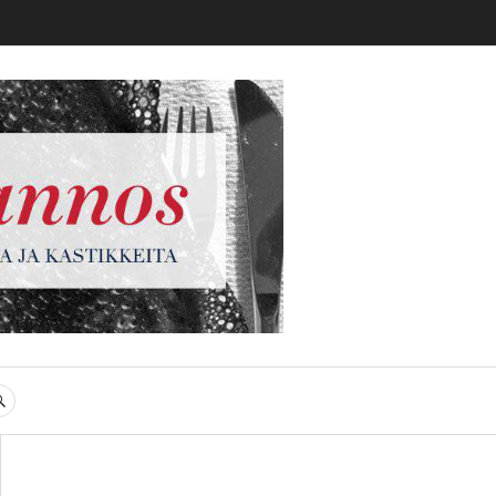
gi
SEARCH