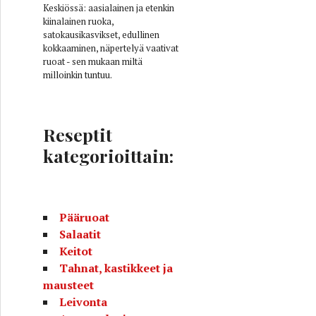
Keskiössä: aasialainen ja etenkin
kiinalainen ruoka,
satokausikasvikset, edullinen
kokkaaminen, näpertelyä vaativat
ruoat - sen mukaan miltä
milloinkin tuntuu.
Reseptit
kategorioittain:
Pääruoat
Salaatit
Keitot
Tahnat, kastikkeet ja
mausteet
Leivonta