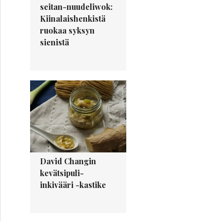
seitan-nuudeliwok:
Kiinalaishenkistä
ruokaa syksyn
sienistä
David Changin
kevätsipuli-
inkivääri -kastike