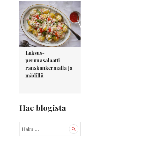
Luksus-
perunasalaatti
ranskankermalla ja
mädillä
Hae blogista
H
a
k