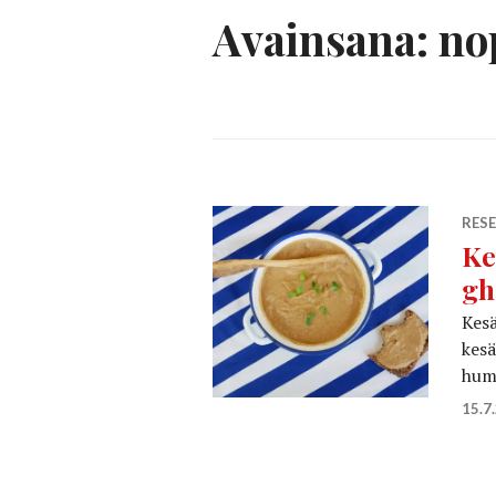
Avainsana:
no
RESE
Ke
gh
Kesä
kesä
hum
15.7