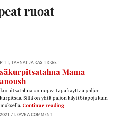
peat ruoat
PTIT
,
TAHNAT JA KASTIKKEET
säkurpitsatahna Mama
anoush
kurpitsatahna on nopea tapa käyttää paljon
kurpitsaa. Sillä on yhtä paljon käyttötapoja kuin
Kesäkurpitsatahna Mama gha
muksella.
Continue reading
.2021
LEAVE A COMMENT