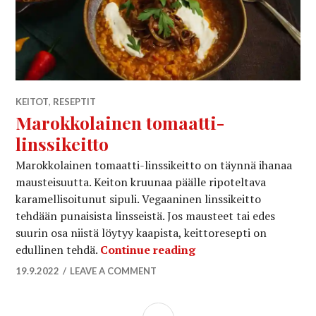
KEITOT
,
RESEPTIT
Marokkolainen tomaatti-
linssikeitto
Marokkolainen tomaatti-linssikeitto on täynnä ihanaa
mausteisuutta. Keiton kruunaa päälle ripoteltava
karamellisoitunut sipuli. Vegaaninen linssikeitto
tehdään punaisista linsseistä. Jos mausteet tai edes
suurin osa niistä löytyy kaapista, keittoresepti on
Marokkolainen tomaatt
edullinen tehdä.
Continue reading
19.9.2022
LEAVE A COMMENT
SIDEBAR