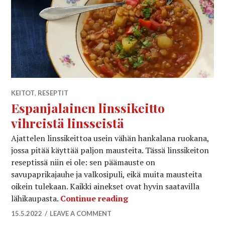
KEITOT
,
RESEPTIT
Espanjalainen linssikeitto
vihreistä linsseistä
Ajattelen linssikeittoa usein vähän hankalana ruokana,
jossa pitää käyttää paljon mausteita. Tässä linssikeiton
reseptissä niin ei ole: sen päämauste on
savupaprikajauhe ja valkosipuli, eikä muita mausteita
oikein tulekaan. Kaikki ainekset ovat hyvin saatavilla
Espanjalainen linssikeitt
lähikaupasta.
Continue reading
15.5.2022
LEAVE A COMMENT