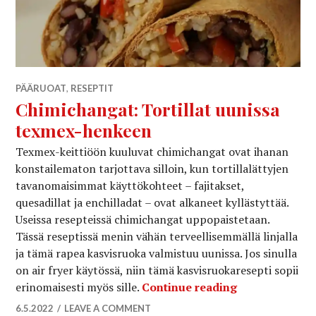
PÄÄRUOAT
,
RESEPTIT
Chimichangat: Tortillat uunissa
texmex-henkeen
Texmex-keittiöön kuuluvat chimichangat ovat ihanan
konstailematon tarjottava silloin, kun tortillalättyjen
tavanomaisimmat käyttökohteet – fajitakset,
quesadillat ja enchilladat – ovat alkaneet kyllästyttää.
Useissa resepteissä chimichangat uppopaistetaan.
Tässä reseptissä menin vähän terveellisemmällä linjalla
ja tämä rapea kasvisruoka valmistuu uunissa. Jos sinulla
on air fryer käytössä, niin tämä kasvisruokaresepti sopii
Chimichangat:
erinomaisesti myös sille.
Continue reading
6.5.2022
LEAVE A COMMENT