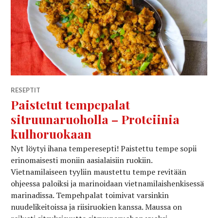
RESEPTIT
Paistetut tempepalat
sitruunaruoholla – Proteiinia
kulhoruokaan
Nyt löytyi ihana temperesepti! Paistettu tempe sopii
erinomaisesti moniin aasialaisiin ruokiin.
Vietnamilaiseen tyyliin maustettu tempe revitään
ohjeessa paloiksi ja marinoidaan vietnamilaishenkisessä
marinadissa. Tempehpalat toimivat varsinkin
nuudelikeitoissa ja riisiruokien kanssa. Maussa on